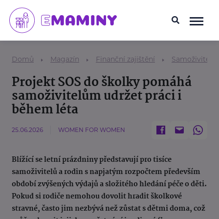
Domů
Magazín
Finanční zajištění
Samoživitel/k
Projekt SOS do školky pomáhá
samoživitelům udržet práci i
během léta
25.06.2026
WOMEN FOR WOMEN
Blížící se letní prázdniny představují pro tisíce
samoživitelů a rodin s napjatým rozpočtem především
období zvýšených výdajů a složitého hledání péče o děti.
Pokud si rodiče nemohou dovolit hradit školkové
stravné, často jim nezbývá než zůstat s dětmi doma, což