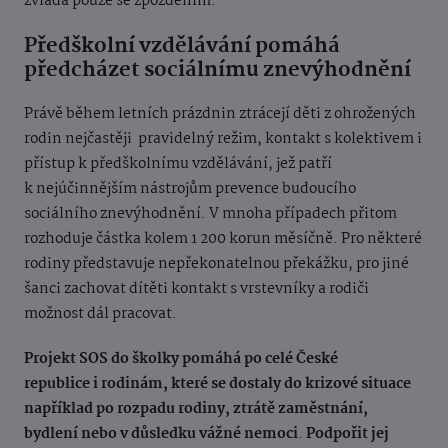
zvládá pouze se zpožděním.
Předškolní vzdělávání pomáhá
předcházet sociálnímu znevýhodnění
Právě během letních prázdnin ztrácejí děti z ohrožených
rodin nejčastěji pravidelný režim, kontakt s kolektivem i
přístup k předškolnímu vzdělávání, jež patří
k
nejúčinnějším nástrojům prevence budoucího
sociálního znevýhodnění.
V
mnoha případech přitom
rozhoduje částka kolem 1 200 korun měsíčně. Pro některé
rodiny představuje nepřekonatelnou překážku, pro jiné
šanci zachovat dítěti kontakt s vrstevníky a rodiči
možnost dál pracovat.
Projekt SOS do školky
pomáhá
po celé České
republice i
rodinám, které se dostaly do krizové situace
například po rozpadu rodiny, ztrátě zaměstnání,
bydlení nebo v důsledku vážné nemoci
.
Podpořit jej