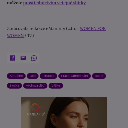
můžete
prostřednictvím veřejné sbírky
.
Zpracovala redakce eMaminy (zdroj:
WOMEN FOR
WOMEN
/ TZ)
Aktuálně
Děti
Finance
Práce, zaměstnání
Rodič
Školka
Výchova dětí
Výživa