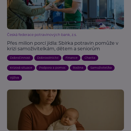
Česká federace potravinových bank, z.s.
Přes milion porcí jídla: Sbírka potravin pomůže v
krizi samoživitelkám, dětem a seniorům
Dobročinnost
Dobrovolnictví
Finance
Charita
Krizová situace
Podpora a pomoc
Rodina
Samoživitel/ka
Výživa