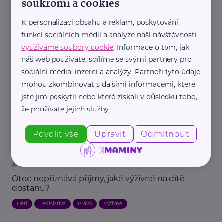
soukromí a cookies
Jak často můžu žádat o zvýšení výživného na
dítě?
K personalizaci obsahu a reklam, poskytování
funkcí sociálních médií a analýze naší návštěvnosti
Finance
Legislativa
Manželství
Právo
Rozvod, svatba
využíváme soubory cookie
. Informace o tom, jak
Výživné
náš web používáte, sdílíme se svými partnery pro
sociální média, inzerci a analýzy. Partneři tyto údaje
mohou zkombinovat s dalšími informacemi, které
jste jim poskytli nebo které získali v důsledku toho,
že používáte jejich služby.
Povolit vše
Upravit
Odmítnout
Reklama
Advokátní kancelář ELEMENTZ LEGAL
Otec nepřiznává příjmy, jaké výživné na dítě
dostanu?
Děti
Legislativa
Právo
Výživné