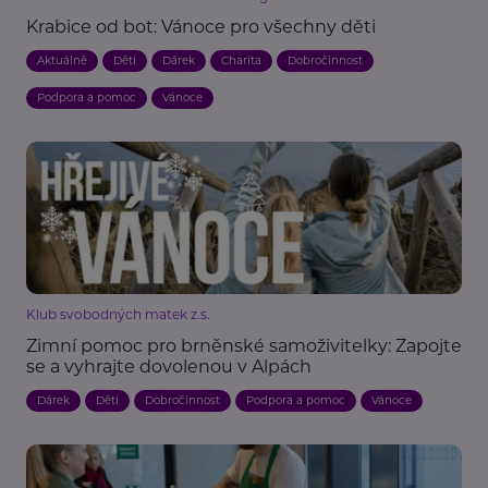
Krabice od bot: Vánoce pro všechny děti
Aktuálně
Děti
Dárek
Charita
Dobročinnost
Podpora a pomoc
Vánoce
Klub svobodných matek z.s.
Zimní pomoc pro brněnské samoživitelky: Zapojte
se a vyhrajte dovolenou v Alpách
Dárek
Děti
Dobročinnost
Podpora a pomoc
Vánoce