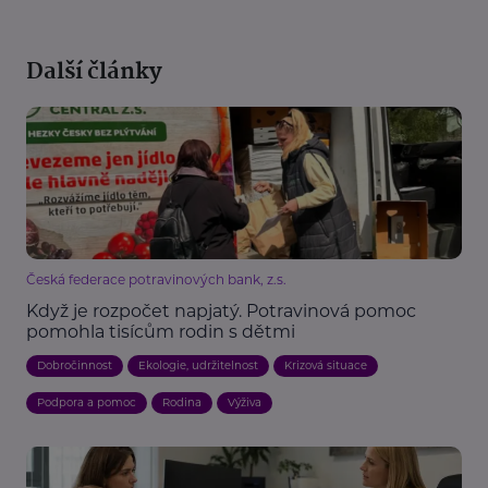
Další články
Česká federace potravinových bank, z.s.
Když je rozpočet napjatý. Potravinová pomoc
pomohla tisícům rodin s dětmi
Dobročinnost
Ekologie, udržitelnost
Krizová situace
Podpora a pomoc
Rodina
Výživa