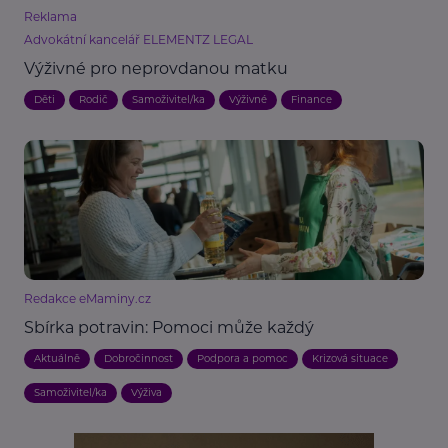
Reklama
Advokátní kancelář ELEMENTZ LEGAL
Výživné pro neprovdanou matku
Děti
Rodič
Samoživitel/ka
Výživné
Finance
Redakce eMaminy.cz
Sbírka potravin: Pomoci může každý
Aktuálně
Dobročinnost
Podpora a pomoc
Krizová situace
Samoživitel/ka
Výživa