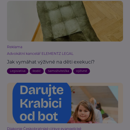
Reklama
Advokátní kancelář ELEMENTZ LEGAL
Jak vymáhat výživné na děti exekucí?
Legislativa
Rodič
Samoživitel/ka
Výživné
Diakonie Českobratrské církve evangelické