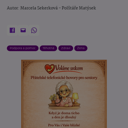
Autor:
Marcela Sekerková - Polštáře Matýsek
Podpora a pomoc
Těhotná
Zdraví
Žena