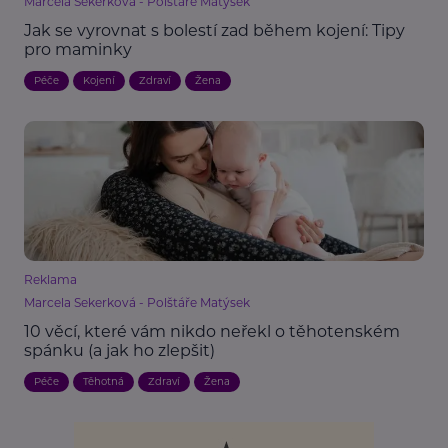
Marcela Sekerková - Polštáře Matýsek
Jak se vyrovnat s bolestí zad během kojení: Tipy
pro maminky
Péče
Kojení
Zdraví
Žena
Reklama
Marcela Sekerková - Polštáře Matýsek
10 věcí, které vám nikdo neřekl o těhotenském
spánku (a jak ho zlepšit)
Péče
Těhotná
Zdraví
Žena