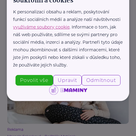
soukromí a cookies
K personalizaci obsahu a reklam, poskytování
funkcí sociálních médií a analýze naší návštěvnosti
využíváme soubory cookie
. Informace o tom, jak
náš web používáte, sdílíme se svými partnery pro
Reklama
sociální média, inzerci a analýzy. Partneři tyto údaje
Marcela Sekerková - Polštáře Matýsek
mohou zkombinovat s dalšími informacemi, které
7 spánkových poloh, které vám pomohou lépe
jste jim poskytli nebo které získali v důsledku toho,
spát během těhotenství
že používáte jejich služby.
Podpora a pomoc
Těhotná
Zdraví
Žena
Povolit vše
Upravit
Odmítnout
Reklama