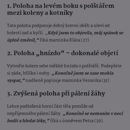
1. Poloha na levém boku s polštářem
mezi koleny a kotníky
Tato poloha podporuje dobrý krevní oběh a uleví od
bolestí zad a kyčlí. „
Když jsem to objevila, můj spánek se
úplně změnil,“
říká maminka Klára (27).
2. Poloha „hnízdo“ – dokonalé objetí
Vytvořte kolem sebe měkké hnízdo z polštářů. Podepřete
si záda, bříško i nohy.
„Konečně jsem se zase mohla
vyspat,“
nadšeně popisuje maminka Veronika (31).
3. Zvýšená poloha při pálení žáhy
Lehce podložená horní část těla pomůže od
nepříjemného pálení žáhy.
„Konečně se nemusím v noci
budit a hledat léky,“
říká s úsměvem Petra (29).