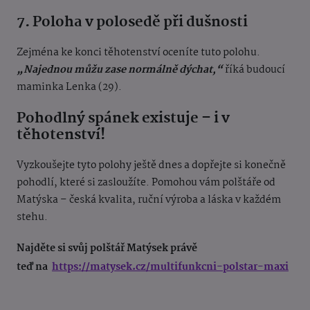
7. Poloha v polosedě při dušnosti
Zejména ke konci těhotenství oceníte tuto polohu.
„Najednou můžu zase normálně dýchat,“
říká budoucí
maminka Lenka (29).
Pohodlný spánek existuje – i v
těhotenství!
Vyzkoušejte tyto polohy ještě dnes a dopřejte si konečně
pohodlí, které si zasloužíte. Pomohou vám polštáře od
Matýska – česká kvalita, ruční výroba a láska v každém
stehu.
Najděte si svůj polštář Matýsek právě
teď na
https://matysek.cz/multifunkcni-polstar-maxi