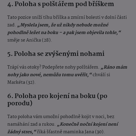
4. Poloha s polštářem pod bříškem
Tato pozice sníží tíhu bříška a zmírní bolesti v dolní části
zad.
„Myslela jsem, že už nikdy nebude možné
pohodlně ležet na boku – a pak jsem objevila tohle,“
směje se Anička (28).
5. Poloha se zvýšenými nohami
Trápí vás otoky? Podepřete nohy polštářem.
„Ráno mám
nohy jako nové, nemůžu tomu uvěřit,“
chválí si
Markéta (32).
6. Poloha pro kojení na boku (po
porodu)
Tato poloha vám umožní pohodlně kojit v noci, bez
namáhání zad a rukou.
„Konečně noční kojení není
žádný stres,“
říká šťastně maminka Jana (30).