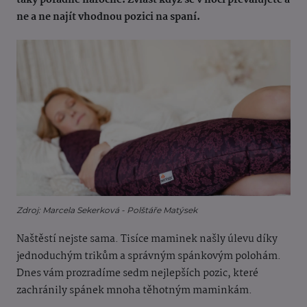
taky pořádně náročné. Zvlášť když se v noci převalujete a
ne a ne najít vhodnou pozici na spaní.
Zdroj: Marcela Sekerková - Polštáře Matýsek
Naštěstí nejste sama. Tisíce maminek našly úlevu díky
jednoduchým trikům a správným spánkovým polohám.
Dnes vám prozradíme sedm nejlepších pozic, které
zachránily spánek mnoha těhotným maminkám.