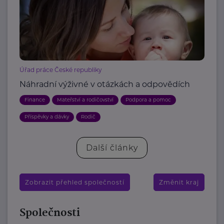
Úřad práce České republiky
Náhradní výživné v otázkách a odpovědích
Finance
Mateřství a rodičovství
Podpora a pomoc
Příspěvky a dávky
Rodič
Další články
Zobrazit přehled společností
Změnit kraj
Společnosti