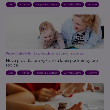
Děti
Finance
Podpora a pomoc
Samoživitel/ka
Výživné
Projekt VašeVýživné.cz, Asociace neúplných rodin z.s.
Nová pravidla pro výživné a lepší podmínky pro
rodiče
Děti
Finance
Podpora a pomoc
Samoživitel/ka
Výživné