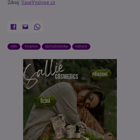
Zdroj:
VaseVyzivne.cz
Děti
Finance
Samoživitel/ka
Výživné