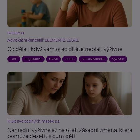
Reklama
Advokátní kancelář ELEMENTZ LEGAL
Co dělat, když vám otec dítěte neplatí výživné
Děti
Legislativa
Právo
Rodič
Samoživitel/ka
Výživné
Klub svobodných matek z.s.
Náhradní výživné až na 6 let. Zásadní změna, která
pomůže desetitisícům dětí