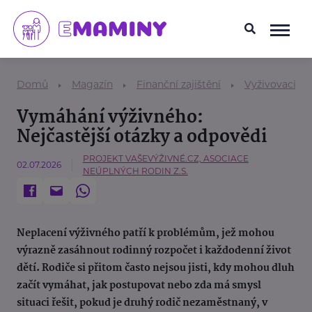
Domů
Magazín
Finanční zajištění
Vyživovací po
Vymáhání výživného:
Nejčastější otázky a odpovědi
PROJEKT VAŠEVÝŽIVNÉ.CZ, ASOCIACE
02.07.2026
NEÚPLNÝCH RODIN Z.S.
Neplacení výživného patří k problémům, jež mohou
výrazně zasáhnout rodinný rozpočet i každodenní život
dětí. Rodiče si přitom často nejsou jisti, kdy mohou dluh
začít vymáhat, jak postupovat nebo zda má smysl
situaci řešit, pokud je druhý rodič nezaměstnaný, v