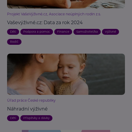
Projekt VašeVýživné.cz, Asociace neúplných rodin z.s.
Vaševýživné.cz: Data za rok 2024
Děti
Podpora a pomoc
Finance
Samoživitel/ka
Výživné
Rodič
Úřad práce České republiky
Náhradní výživné
Děti
Příspěvky a dávky