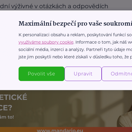
dní výživné v otázkách a odpovědích
Mateřství a rodičovství
Podpora a pomoc
Příspěvky a dávky
Maximální bezpečí pro vaše soukromí
K personalizaci obsahu a reklam, poskytování funkcí so
využíváme soubory cookie
. Informace o tom, jak náš w
Další články
sociální média, inzerci a analýzy. Partneři tyto údaje
jste jim poskytli nebo které získali v důsledku toho, že p
Povolit vše
Upravit
Odmítn