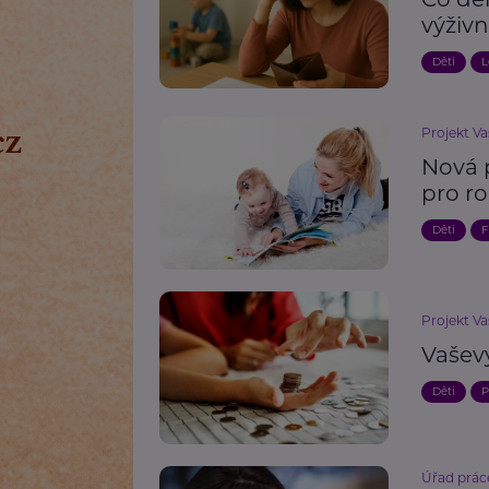
výživ
Děti
L
Projekt Va
Nová 
pro r
Děti
F
Projekt Va
Vaševý
Děti
P
Úřad prác