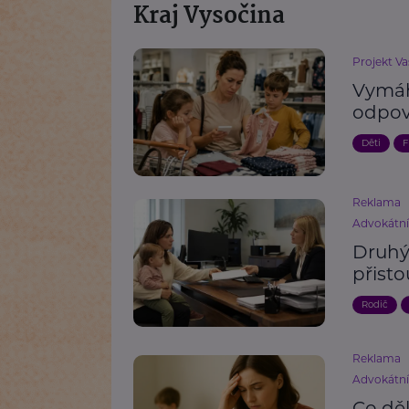
Kraj Vysočina
Projekt Va
Vymáh
odpov
Děti
F
Reklama
Advokátn
Druhý 
přisto
Rodič
Reklama
Advokátn
Co děl