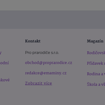
Kontakt
Magazín
y
Rodičovsk
Pro prarodiče s.r.o.
obchod@proprarodice.cz
hodní
Přídavek 
redakce@emaminy.cz
Rodina a 
skové
Zobrazit více
Škola a v