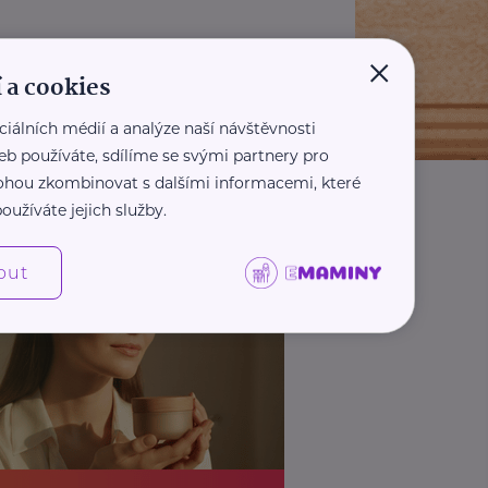
×
 a cookies
ciálních médií a analýze naší návštěvnosti
eb používáte, sdílíme se svými partnery pro
 mohou zkombinovat s dalšími informacemi, které
oužíváte jejich služby.
out