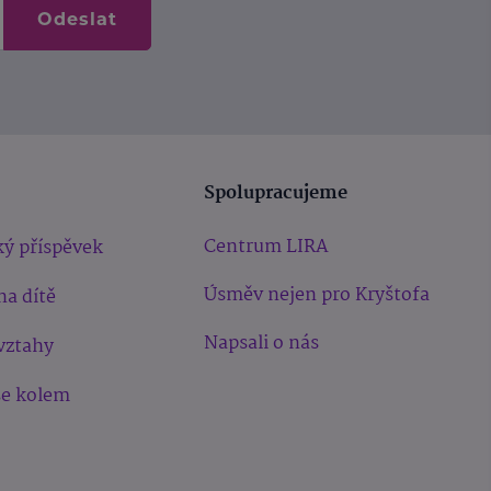
Odeslat
Spolupracujeme
Centrum LIRA
ý příspěvek
Úsměv nejen pro Kryštofa
na dítě
Napsali o nás
vztahy
še kolem