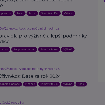
né
egislativa
Právo
Rodič
Samoživitel/ka
Výživné
šeVýživné.cz, Asociace neúplných rodin z.s.
pravidla pro výživné a lepší podmínky
odiče
inance
Podpora a pomoc
Samoživitel/ka
Výživné
šeVýživné.cz, Asociace neúplných rodin z.s.
živné.cz: Data za rok 2024
odpora a pomoc
Finance
Samoživitel/ka
Výživné
Rodič
e České republiky