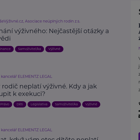
šeVýživné.cz, Asociace neúplných rodin z.s.
ání výživného: Nejčastější otázky a
ědi
inance
Samoživitel/ka
Výživné
í kancelář ELEMENTZ LEGAL
rodič neplatí výživné. Kdy a jak
upit k exekuci?
Právo
Děti
Legislativa
Samoživitel/ka
Výživné
í kancelář ELEMENTZ LEGAL
at, když vám otec dítěte neplatí