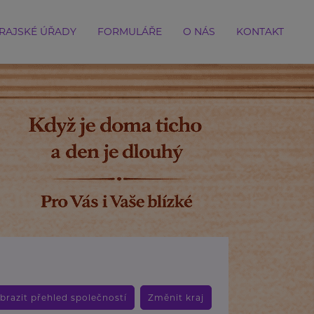
RAJSKÉ ÚŘADY
FORMULÁŘE
O NÁS
KONTAKT
brazit přehled společností
Změnit kraj