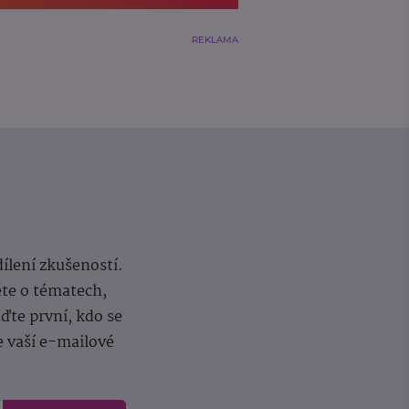
REKLAMA
dílení zkušeností.
ěte o tématech,
te první, kdo se
e vaší e-mailové