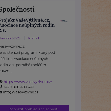
Společnosti
Projekt VašeVýživné.cz,
Asociace neúplných rodin
z.s.
Národní 961/25
Praha 1
VašeVýživné.cz
je asistenční program, který pod
záštitou Asociace neúplných
rodin z. s. pomáhá rodičům
získat ...
https://www.vasevyzivne.cz/
+420 800 400 441
info@vasevyzivne.cz
Zobrazit přehled společností