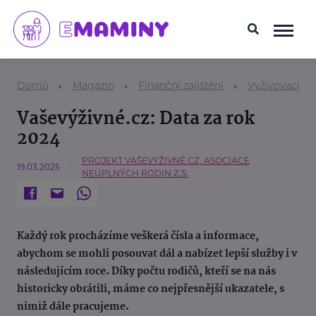
Domů
Magazín
Finanční zajištění
Vyživovací po
Vaševýživné.cz: Data za rok
2024
PROJEKT VAŠEVÝŽIVNÉ.CZ, ASOCIACE
19.03.2025
NEÚPLNÝCH RODIN Z.S.
Každý rok procházíme veškerá čísla a informace,
abychom se mohli posouvat dál a nabízet lepší služby i v
následujícím roce. Díky počtu rodičů, kteří se na nás
historicky obrátili, máme co nejpřesnější ukazatele, s
nimiž dále pracujeme.