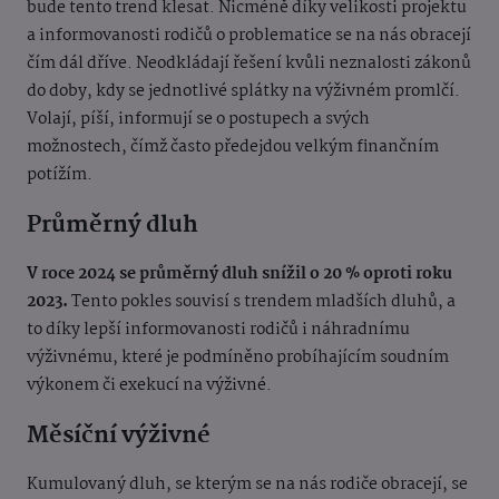
bude tento trend klesat. Nicméně díky velikosti projektu
a informovanosti rodičů o problematice se na nás obracejí
čím dál dříve. Neodkládají řešení kvůli neznalosti zákonů
do doby, kdy se jednotlivé splátky na výživném promlčí.
Volají, píší, informují se o postupech a svých
možnostech, čímž často předejdou velkým finančním
potížím.
Průměrný dluh
V roce 2024 se průměrný dluh snížil o 20 % oproti roku
2023.
Tento pokles souvisí s trendem mladších dluhů, a
to díky lepší informovanosti rodičů i náhradnímu
výživnému, které je podmíněno probíhajícím soudním
výkonem či exekucí na výživné.
Měsíční výživné
Kumulovaný dluh, se kterým se na nás rodiče obracejí, se