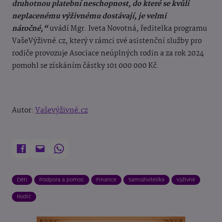
druhotnou platební neschopnost, do které se kvůli
neplacenému výživnému dostávají, je velmi
náročné,“
uvádí Mgr. Iveta Novotná, ředitelka programu
VašeVýživné.cz, který v rámci své asistenční služby pro
rodiče provozuje Asociace neúplných rodin a za rok 2024
pomohl se získáním částky 101 000 000 Kč.
Autor:
Vaševýživné.cz
Děti
Podpora a pomoc
Finance
Samoživitel/ka
Výživné
Rodič