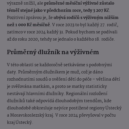
výrazně snížil, ale
průměrné měsíční výživné zůstalo
téměř stejné jako v předchozím roce, tedy 3 207 Kč
.
Pozitivní zprávou je, že
ubývá rodičů s výživným nižším
než 1 000 Kč měsíčně
. V roce 2023 to byl každý 27. rodič,
zatímco v roce 2024 každý 31. Pokud bychom se podívali
až do roku 2020, tehdy se jednalo o každého 18. rodiče.
Průměrný dlužník na výživném
V této oblasti se každoročně setkáváme s podobnými
daty. Průměrným dlužníkem je muž, což je dáno
rozhodnutími soudů o svěření dětí do péče – většina dětí
je svěřována matkám, a proto se matky statisticky
nestávají hlavními dlužníky. Regionální rozložení
dlužníků také odpovídá dlouhodobým trendům, kde
dlouhodobě obkresluje nejvíce postižené regiony Ústecký
a Moravskoslezský kraj. V roce 2024 převyšoval v počtu
kraj Ústecký.