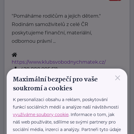
"Pomáháme rodičům a jejich dětem."
Rodinám samoživitelů z celé ČR
poskytujeme finanční, materiální,
odbornou právní ...
https://www.klubsvobodnychmatek.cz/
+420 800 995 511
×
info@klubsvobodnychmatek.cz
Maximální bezpečí pro vaše
soukromí a cookies
Oděvní banka z.s.
K personalizaci obsahu a reklam, poskytování
Povltavská 5/74
Praha 7 – Troja
funkcí sociálních médií a analýze naší návštěvnosti
"Dáváme oblečení nový život,
využíváme soubory cookie
. Informace o tom, jak
náš web používáte, sdílíme se svými partnery pro
pomáháme potřebným."
sociální média, inzerci a analýzy. Partneři tyto údaje
Oděvní banka je charitativní