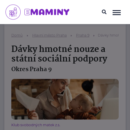
Domů
Hlavní město Praha
Praha 9
Dávky hmotné nouz
Dávky hmotné nouze a
státní sociální podpory
Okres Praha 9
Klub svobodných matek z.s.