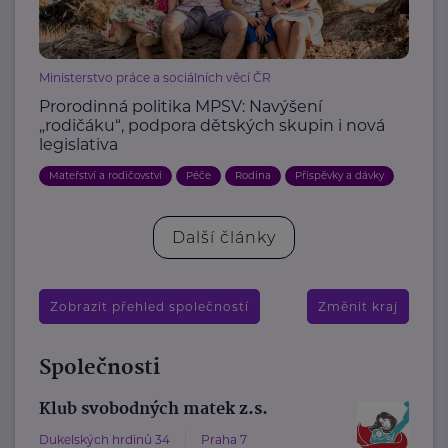
Ministerstvo práce a sociálních věcí ČR
Prorodinná politika MPSV: Navýšení
„rodičáku“, podpora dětských skupin i nová
legislativa
Mateřství a rodičovství
Péče
Rodina
Příspěvky a dávky
Další články
Zobrazit přehled společností
Změnit kraj
Společnosti
Klub svobodných matek z.s.
Dukelských hrdinů 34
Praha 7