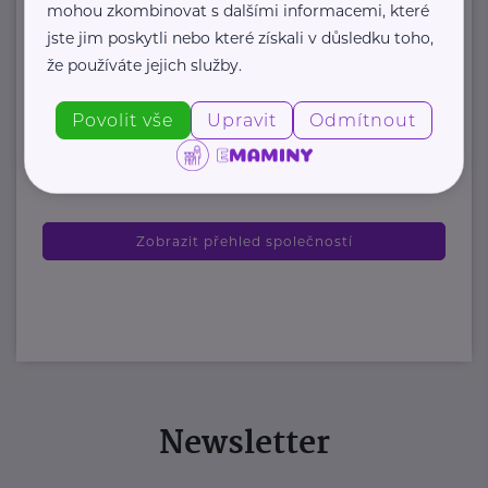
mohou zkombinovat s dalšími informacemi, které
organizace, která každoročně
jste jim poskytli nebo které získali v důsledku toho,
poskytuje více ...
že používáte jejich služby.
https://www.odevnibanka.cz/
Povolit vše
Upravit
Odmítnout
+420 702 019 159
info@odevnibanka.cz
Zobrazit přehled společností
Newsletter