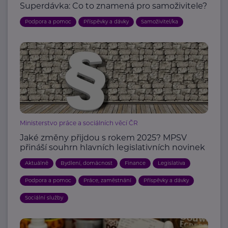
Superdávka: Co to znamená pro samoživitele?
Podpora a pomoc
Příspěvky a dávky
Samoživitel/ka
Ministerstvo práce a sociálních věcí ČR
Jaké změny přijdou s rokem 2025? MPSV
přináší souhrn hlavních legislativních novinek
Aktuálně
Bydlení, domácnost
Finance
Legislativa
Podpora a pomoc
Práce, zaměstnání
Příspěvky a dávky
Sociální služby