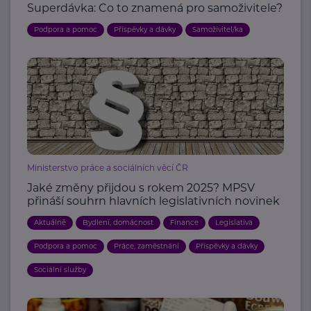
Superdávka: Co to znamená pro samoživitele?
Podpora a pomoc
Příspěvky a dávky
Samoživitel/ka
Ministerstvo práce a sociálních věcí ČR
Jaké změny přijdou s rokem 2025? MPSV
přináší souhrn hlavních legislativních novinek
Aktuálně
Bydlení, domácnost
Finance
Legislativa
Podpora a pomoc
Práce, zaměstnání
Příspěvky a dávky
Sociální služby