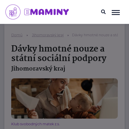
Domů
Jihomoravský kraj
Dávky hmotné nouze a státní soc
Dávky hmotné nouze a
státní sociální podpory
Jihomoravský kraj
Klub svobodných matek z.s.