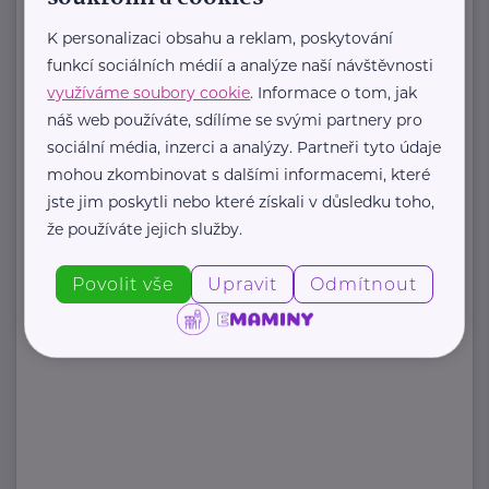
organizace, která každoročně
K personalizaci obsahu a reklam, poskytování
poskytuje více ...
funkcí sociálních médií a analýze naší návštěvnosti
využíváme soubory cookie
. Informace o tom, jak
https://www.odevnibanka.cz/
náš web používáte, sdílíme se svými partnery pro
+420 702 019 159
sociální média, inzerci a analýzy. Partneři tyto údaje
info@odevnibanka.cz
mohou zkombinovat s dalšími informacemi, které
jste jim poskytli nebo které získali v důsledku toho,
že používáte jejich služby.
Zobrazit přehled společností
Povolit vše
Upravit
Odmítnout