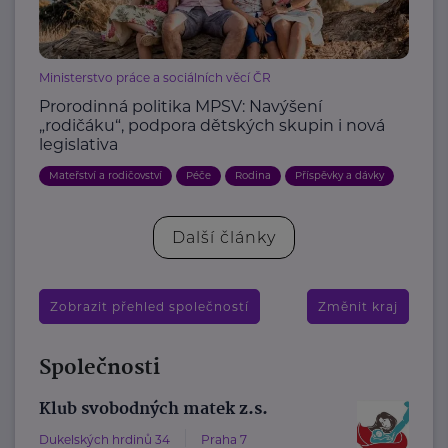
Ministerstvo práce a sociálních věcí ČR
Prorodinná politika MPSV: Navýšení
„rodičáku“, podpora dětských skupin i nová
legislativa
Mateřství a rodičovství
Péče
Rodina
Příspěvky a dávky
Další články
Zobrazit přehled společností
Změnit kraj
Společnosti
Klub svobodných matek z.s.
Dukelských hrdinů 34
Praha 7