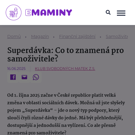
Domů
Magazín
Finanční zajištění
Samoživitel/k
Superdávka: Co to znamená pro
samoživitele?
16.06.2025
KLUB SVOBODNÝCH MATEK Z.S.
Od 1. října 2025 začne v České republice platit velká
změna v oblasti sociálních dávek. Možná už jste slyšely
pojem „Superdávka“ – jde o nový typ podpory, který
sloučí čtyři různé dávky do jedné. Má být přehlednější,
dostupnější a jednodušší na vyřízení. Co ale přesně
znamená pro samoživitele?