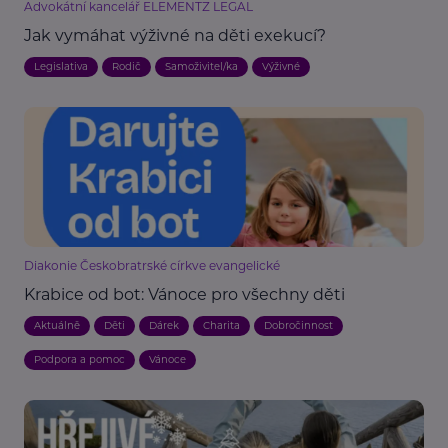
Advokátní kancelář ELEMENTZ LEGAL
Jak vymáhat výživné na děti exekucí?
Legislativa
Rodič
Samoživitel/ka
Výživné
Diakonie Českobratrské církve evangelické
Krabice od bot: Vánoce pro všechny děti
Aktuálně
Děti
Dárek
Charita
Dobročinnost
Podpora a pomoc
Vánoce