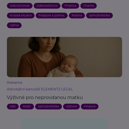
Dobročinnost
Dobrovolnictví
Finance
Charita
Krizová situace
Podpora a pomoc
Rodina
Samoživitel/ka
Výživa
Reklama
Advokátní kancelář ELEMENTZ LEGAL
Výživné pro neprovdanou matku
Děti
Rodič
Samoživitel/ka
Výživné
Finance