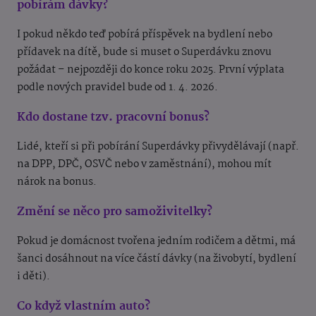
pobírám dávky?
I pokud někdo teď pobírá příspěvek na bydlení nebo
přídavek na dítě, bude si muset o Superdávku znovu
požádat – nejpozději do konce roku 2025. První výplata
podle nových pravidel bude od 1. 4. 2026.
Kdo dostane tzv. pracovní bonus?
Lidé, kteří si při pobírání Superdávky přivydělávají (např.
na DPP, DPČ, OSVČ nebo v zaměstnání), mohou mít
nárok na bonus.
Změní se něco pro samoživitelky?
Pokud je domácnost tvořena jedním rodičem a dětmi, má
šanci dosáhnout na více částí dávky (na živobytí, bydlení
i děti).
Co když vlastním auto?