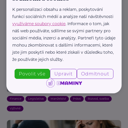
exekuci?
K personalizaci obsahu a reklam, poskytování
Rodič
Právo
Děti
Legislativa
Samoživitel/ka
Výživné
funkcí sociálních médií a analýze naší návštěvnosti
využíváme soubory cookie
. Informace o tom, jak
náš web používáte, sdílíme se svými partnery pro
sociální média, inzerci a analýzy. Partneři tyto údaje
mohou zkombinovat s dalšími informacemi, které
jste jim poskytli nebo které získali v důsledku toho,
že používáte jejich služby.
Reklama
Povolit vše
Upravit
Odmítnout
Advokátní kancelář ELEMENTZ LEGAL
Jak často můžu žádat o zvýšení výživného na
dítě?
Finance
Legislativa
Manželství
Právo
Rozvod, svatba
Výživné