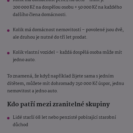
Kolik má domácnost peněz na účtu – limit je
200 000 Kč na dospělou osobu + 50 000 Kč na každého
dalšího člena domácnosti.
Kolik má domácnost nemovitostí – povolené jsou dvě,
ale druhou je nutné do tří let prodat.
Kolik vlastní vozidel – každá dospělá osoba může mít
jedno auto.
To znamená, že když například žijete sama s jedním
dítětem, můžete mít dohromady 250 000 Kč úspor, jednu
nemovitost a jedno auto.
Kdo patří mezi zranitelné skupiny
Lidé starší 68 let nebo penzisté pobírající starobní
důchod