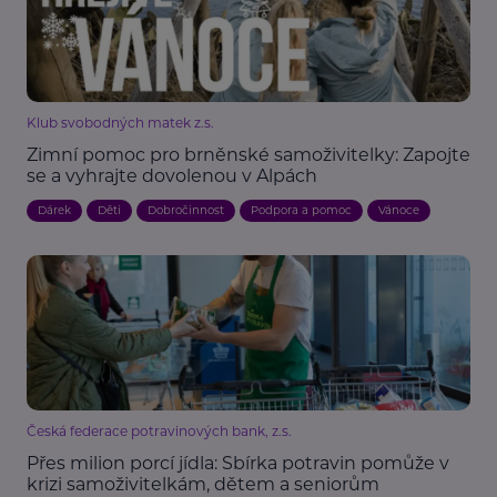
Klub svobodných matek z.s.
Zimní pomoc pro brněnské samoživitelky: Zapojte
se a vyhrajte dovolenou v Alpách
Dárek
Děti
Dobročinnost
Podpora a pomoc
Vánoce
Česká federace potravinových bank, z.s.
Přes milion porcí jídla: Sbírka potravin pomůže v
krizi samoživitelkám, dětem a seniorům