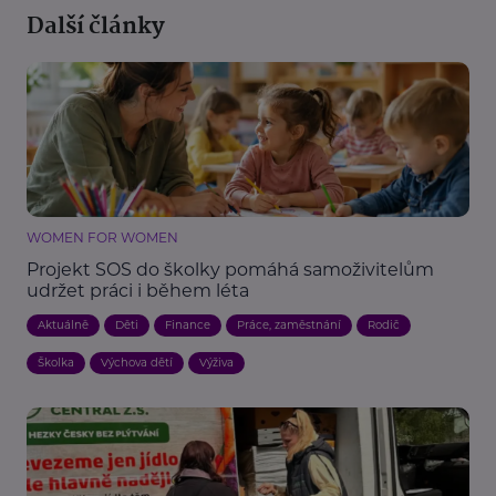
Další články
WOMEN FOR WOMEN
Projekt SOS do školky pomáhá samoživitelům
udržet práci i během léta
Aktuálně
Děti
Finance
Práce, zaměstnání
Rodič
Školka
Výchova dětí
Výživa