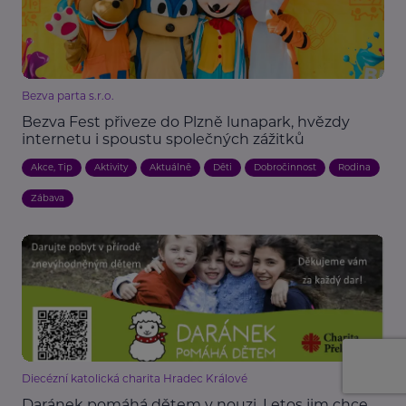
Bezva parta s.r.o.
Bezva Fest přiveze do Plzně lunapark, hvězdy
internetu i spoustu společných zážitků
Akce, Tip
Aktivity
Aktuálně
Děti
Dobročinnost
Rodina
Zábava
Diecézní katolická charita Hradec Králové
Daránek pomáhá dětem v nouzi. Letos jim chce