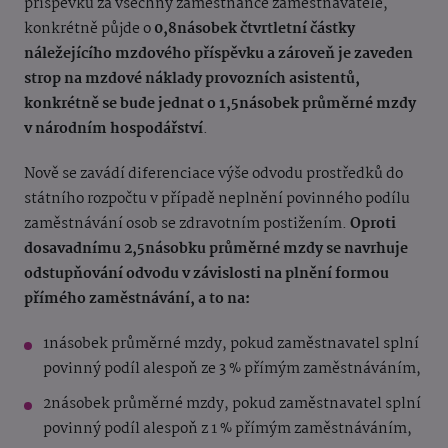
příspěvku za všechny zaměstnance zaměstnavatele,
konkrétně půjde o
0,8násobek čtvrtletní částky
náležejícího mzdového příspěvku a zároveň je zaveden
strop na mzdové náklady provozních asistentů,
konkrétně se bude jednat o 1,5násobek průměrné mzdy
v národním hospodářství
.
Nově se zavádí diferenciace výše odvodu prostředků do
státního rozpočtu v případě neplnění povinného podílu
zaměstnávání osob se zdravotním postižením.
Oproti
dosavadnímu 2,5násobku průměrné mzdy se navrhuje
odstupňování odvodu v závislosti na plnění formou
přímého zaměstnávání, a to na:
1násobek průměrné mzdy, pokud zaměstnavatel splní
povinný podíl alespoň ze 3 % přímým zaměstnáváním,
2násobek průměrné mzdy, pokud zaměstnavatel splní
povinný podíl alespoň z 1 % přímým zaměstnáváním,