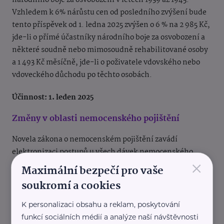
národního boje za osvobození v letech 1939 až 1945.
Vzhledem k 6% nárůstu cen od posledního zvýšení bude
tento příspěvek od 1. ledna 2025 zvýšen o 6 % na 2 985 Kč,
jde-li o přímé účastníky národního boje za osvobození a
některé soudně nebo mimosoudně rehabilitované osoby
a 1 493 Kč měsíčně, jde-li o poživatele vdovského nebo
vdoveckého důchodu po těchto osobách.
Účinnost: 1. leden 2025
Změny v oblasti nemocenského pojištění
Novela zákona o nemocenském pojištění zavádí
elektronizaci postupů u všech dávek nemocenského
×
pojištění obdobně jako tomu je již nyní u tzv. e-
Maximální bezpečí pro vaše
neschopenky, zavádí ošetřovné pro OSVČ a zaměstnance
soukromí a cookies
činné na základě dohody o provedení práce, dohody o
pracovní činnosti, a zaměstnance v zaměstnání malého
K personalizaci obsahu a reklam, poskytování
rozsahu, jedná-li se o pracovní poměr nebo dohodu o
funkcí sociálních médií a analýze naší návštěvnosti