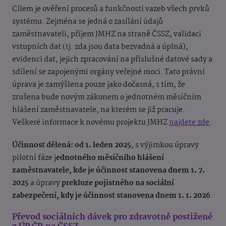
Cílem je ověření procesů a funkčnosti vazeb všech prvků
systému. Zejména se jedná o zasílání údajů
zaměstnavateli, příjem JMHZ na straně ČSSZ, validaci
vstupních dat (tj. zda jsou data bezvadná a úplná),
evidenci dat, jejich zpracování na příslušné datové sady a
sdílení se zapojenými orgány veřejné moci. Tato právní
úprava je zamýšlena pouze jako dočasná, s tím, že
zrušena bude novým zákonem o jednotném měsíčním
hlášení zaměstnavatele, na kterém se již pracuje.
Veškeré informace k novému projektu JMHZ
najdete zde
.
Účinnost dělená: od 1. leden 2025
, s výjimkou úpravy
pilotní fáze j
ednotného měsíčního hlášení
zaměstnavatele, kde je účinnost stanovena dnem 1. 7.
2025
a úpravy
prekluze pojistného na sociální
zabezpečení, kdy je účinnost stanovena dnem 1. 1. 2026
.
Převod sociálních dávek pro zdravotně postižené