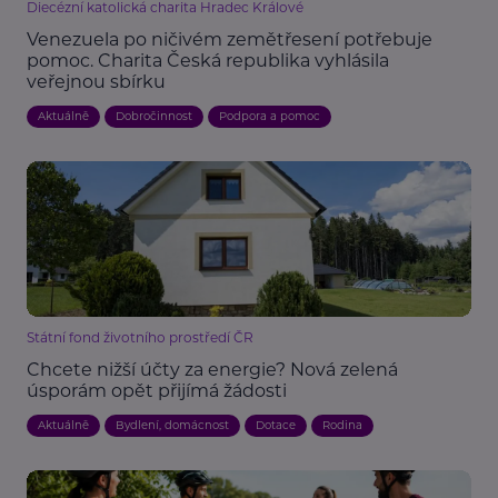
Diecézní katolická charita Hradec Králové
Venezuela po ničivém zemětřesení potřebuje
pomoc. Charita Česká republika vyhlásila
veřejnou sbírku
Aktuálně
Dobročinnost
Podpora a pomoc
Státní fond životního prostředí ČR
Chcete nižší účty za energie? Nová zelená
úsporám opět přijímá žádosti
Aktuálně
Bydlení, domácnost
Dotace
Rodina