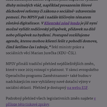
dluhy minulých vlád, například prosazením férové
důchodové reformy či zákona o sociálně-zdravotním
pomezí. Pro MPSV pak i nadále klíčovým tématem
zůstává digitalizace. V
Klientské zóně Jenda
je již nyní
možné vyřídit rodičovský příspěvek, přídavek na dítě
nebo příspěvek na bydlení. Postupně rozšiřujeme
agendu, kterou mohou klienti řešit z pohodlí domova,
čímž šetříme čas i zdroje,“
řekl ministr práce a
sociálních věcí Marian Jurečka (KDU-ČSL).
MPSV přináší tradiční přehled nejdůležitějších změn,
které v roce 2025 vstoupí v platnost. V rámci evropského
Operačního programu Zaměstnanost+ také budou v
nadcházejícím roce vyhlášeny nové dotační výzvy v
sociální oblasti. Přehled je dostupný
na webu ESF
.
Podrobný přehled všech legislativních změn najdete
v
příloze této tiskové zprávy
.