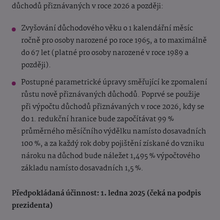
důchodů přiznávaných v roce 2026 a později:
Zvyšování důchodového věku o 1 kalendářní měsíc
ročně pro osoby narozené po roce 1965, a to maximálně
do 67 let (platné pro osoby narozené v roce 1989 a
později).
Postupné parametrické úpravy směřující ke zpomalení
růstu nově přiznávaných důchodů. Poprvé se použije
při výpočtu důchodů přiznávaných v roce 2026, kdy se
do 1. redukční hranice bude započítávat 99 %
průměrného měsíčního výdělku namísto dosavadních
100 %, a za každý rok doby pojištění získané do vzniku
nároku na důchod bude náležet 1,495 % výpočtového
základu namísto dosavadních 1,5 %.
Předpokládaná účinnost: 1. ledna 2025 (čeká na podpis
prezidenta)