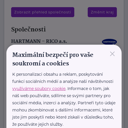
Zobrazit přehled společností
Změnit kraj
Společnosti
HARTMANN – RICO a.s.
×
Masarykovo nám. 77
Veverská Bítýška
Maximální bezpečí pro vaše
soukromí a cookies
K personalizaci obsahu a reklam, poskytování
HARTMANN je odborník na
funkcí sociálních médií a analýze naší návštěvnosti
zdravotnické pomůcky a hygienická
využíváme soubory cookie
. Informace o tom, jak
řešení s dlouholetou tradicí.
náš web používáte, sdílíme se svými partnery pro
Zaměřuje ...
sociální média, inzerci a analýzy. Partneři tyto údaje
mohou zkombinovat s dalšími informacemi, které
https://hartmanndirect.com/cs-cz
jste jim poskytli nebo které získali v důsledku toho,
+420 800 100 150
že používáte jejich služby.
info@hartmanndirect.cz