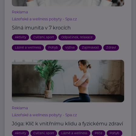
Reklama
Lázeňské a wellness pobyty - Spa.cz
Silná imunita v 7 krocích
Aktivity
Cvičení, sport
Odpočinek, relaxace
Lázně a wellness
Pohyb
Výživa
Zajímavost
Zdraví
Reklama
Lázeňské a wellness pobyty - Spa.cz
Jóga: Klíč k vnitřnímu klidu a fyzickému zdraví
Aktivity
Cvičení, sport
Lázně a wellness
Péče
Pohyb