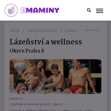
Domů
Hlavní město Praha
Praha 8
Lázeňství a wellne
Lázeňství a wellness
Okres Praha 8
Reklama
Lázeňské a wellness pobyty - Spa.cz