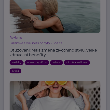
Reklama
Lázeňské a wellness pobyty - Spa.cz
Otužování: Malá změna životního stylu, velké
zdravotní benefity
Aktivity
Prevence, léčba
Zdraví
Lázně a wellness
Krása