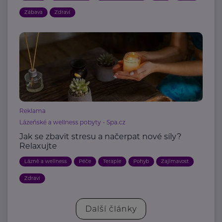
Zábava
Zdraví
Reklama
Lázeňské a wellness pobyty - Spa.cz
Jak se zbavit stresu a načerpat nové síly?
Relaxujte
Lázně a wellness
Péče
Terapie
Pohyb
Zajímavost
Zdraví
Další články