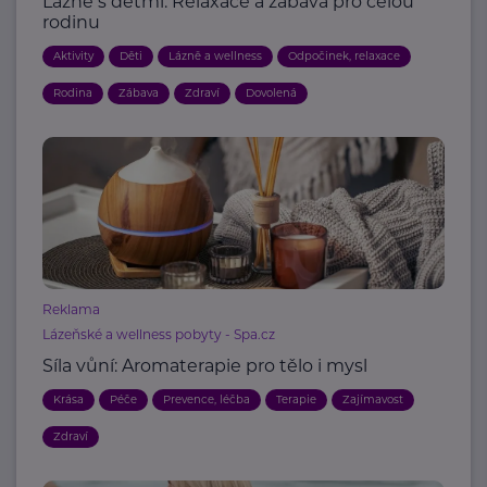
Lázně s dětmi: Relaxace a zábava pro celou
rodinu
Aktivity
Děti
Lázně a wellness
Odpočinek, relaxace
Rodina
Zábava
Zdraví
Dovolená
Reklama
Lázeňské a wellness pobyty - Spa.cz
Síla vůní: Aromaterapie pro tělo i mysl
Krása
Péče
Prevence, léčba
Terapie
Zajímavost
Zdraví