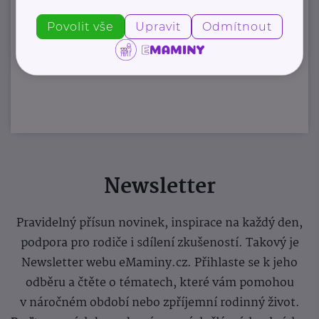
Povolit vše
Upravit
Odmítnout
Zobrazit přehled společností
Newsletter
Pravidelný přísun novinek, inspirace na každý den,
podpora pro rodiče i sdílení zkušeností. Takový je
Newsletter webu eMaminy.cz. Přihlaste se k jeho
odběru a čtěte o tématech, které vám pomohou
v náročném období nebo zpříjemní rodinný život.