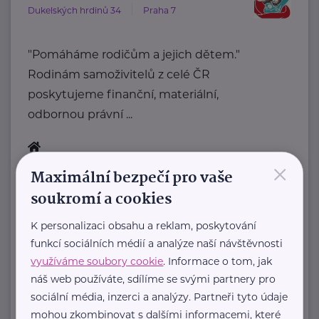
Dukelských hrdinů 34
Praha 7
"Pomáháme rodičům a jejich dětem."
Rodinám samoživitelů z celé ČR
poskytujeme finanční, materiální,
odbornou právní ...
×
https://www.klubsvobodnychmatek.cz/
Maximální bezpečí pro vaše
+420 800 995 511
soukromí a cookies
info@klubsvobodnychmatek.cz
K personalizaci obsahu a reklam, poskytování
Ministerstvo práce a sociálních věcí ČR
funkcí sociálních médií a analýze naší návštěvnosti
využíváme soubory cookie
. Informace o tom, jak
Na Poříčním právu 1/376
Praha 2
náš web používáte, sdílíme se svými partnery pro
https://www.mpsv.cz/
sociální média, inzerci a analýzy. Partneři tyto údaje
+420 950 191 111
mohou zkombinovat s dalšími informacemi, které