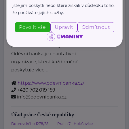
posta@mpsv.cz
jste jim poskytli nebo které získali v důsledku toho,
že používáte jejich služby.
Oděvní banka z.s.
Povolit vše
Upravit
Odmítnout
Povltavská 5/74
Praha 7 – Troja
"Dáváme oblečení nový život,
pomáháme potřebným."
Oděvní banka je charitativní
organizace, která každoročně
poskytuje více ...
https://www.odevnibanka.cz/
+420 702 019 159
info@odevnibanka.cz
Úřad práce České republiky
Dobrovského 1278/25
Praha 7 - Holešovice