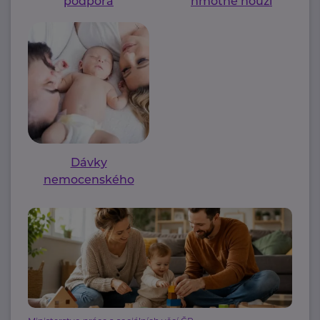
podpora
hmotné nouzi
Dávky
nemocenského
pojištění