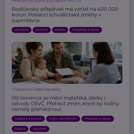
Ministerstvo práce a sociálních věcí ČR
Rodičovský příspěvek má vzrůst na 400 000
korun. Poslanci schválili také změny v
superdávce
Aktuálně
Finance
Reality
Příspěvky a dávky
Úřad práce České republiky
Od července se mění mateřská, dávky i
odvody OSVČ. Přehled změn, které by rodiny
neměly přehlédnout
Podpora a pomoc
Práce, zaměstnání
Příspěvky a dávky
Rodina
Aktuálně