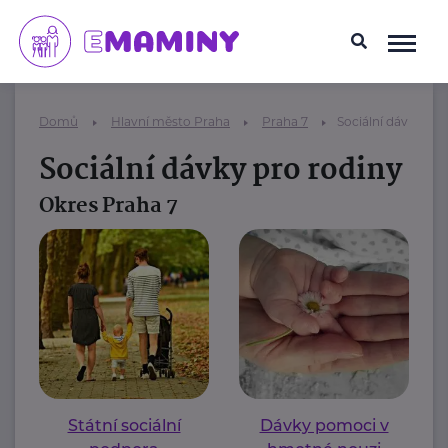
Domů
Hlavní město Praha
Praha 7
Sociální dávky pro
Sociální dávky pro rodiny
Okres Praha 7
Státní sociální
Dávky pomoci v