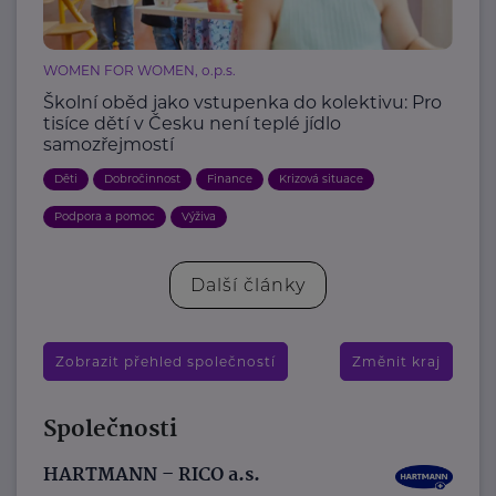
WOMEN FOR WOMEN, o.p.s.
Školní oběd jako vstupenka do kolektivu: Pro
tisíce dětí v Česku není teplé jídlo
samozřejmostí
Děti
Dobročinnost
Finance
Krizová situace
Podpora a pomoc
Výživa
Další články
Zobrazit přehled společností
Změnit kraj
Společnosti
HARTMANN – RICO a.s.