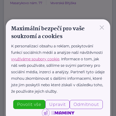
Masarykovo nám. 77
Veverská Bítýška
×
HARTMANN je odborník na
Maximální bezpečí pro vaše
zdravotnické pomůcky a hygienická
soukromí a cookies
řešení s dlouholetou tradicí.
K personalizaci obsahu a reklam, poskytování
Zaměřuje ...
funkcí sociálních médií a analýze naší návštěvnosti
využíváme soubory cookie
. Informace o tom, jak
https://hartmanndirect.com/cs-cz
náš web používáte, sdílíme se svými partnery pro
+420 800 100 150
sociální média, inzerci a analýzy. Partneři tyto údaje
info@hartmanndirect.cz
mohou zkombinovat s dalšími informacemi, které
jste jim poskytli nebo které získali v důsledku toho,
že používáte jejich služby.
Zobrazit přehled společností
Povolit vše
Upravit
Odmítnout