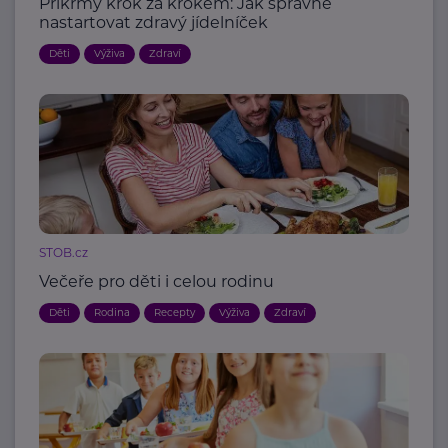
Příkrmy krok za krokem: Jak správně
nastartovat zdravý jídelníček
Děti
Výživa
Zdraví
STOB.cz
Večeře pro děti i celou rodinu
Děti
Rodina
Recepty
Výživa
Zdraví