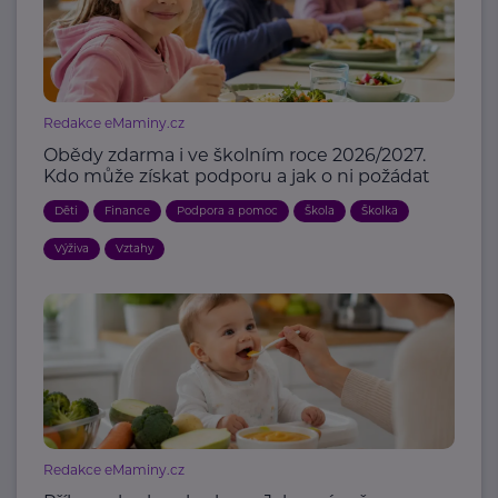
Redakce eMaminy.cz
Obědy zdarma i ve školním roce 2026/2027.
Kdo může získat podporu a jak o ni požádat
Děti
Finance
Podpora a pomoc
Škola
Školka
Výživa
Vztahy
Redakce eMaminy.cz