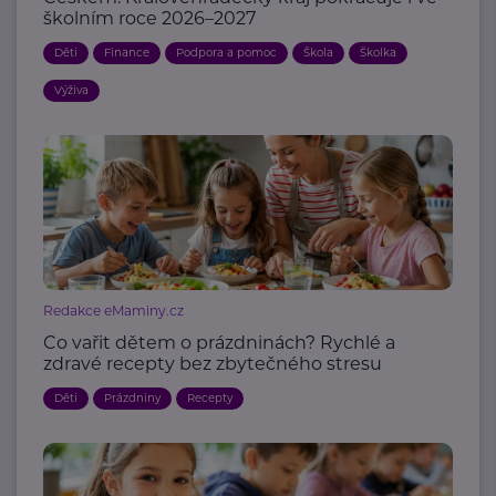
školním roce 2026–2027
Děti
Finance
Podpora a pomoc
Škola
Školka
Výživa
Redakce eMaminy.cz
Co vařit dětem o prázdninách? Rychlé a
zdravé recepty bez zbytečného stresu
Děti
Prázdniny
Recepty