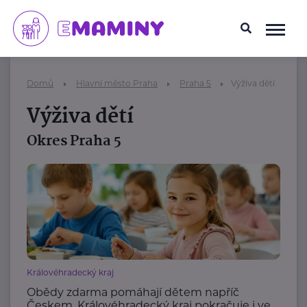
Domů
Hlavní město Praha
Praha 5
Výživa dětí
Výživa dětí
Okres Praha 5
Královéhradecký kraj
Obědy zdarma pomáhají dětem napříč
Českem. Královéhradecký kraj pokračuje i ve