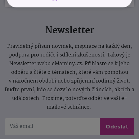
Newsletter
Pravidelný přísun novinek, inspirace na každý den,
podpora pro rodiče i sdílení zkušeností. Takový je
Newsletter webu eMaminy.cz. Přihlaste se k jeho
odběru a čtěte o tématech, které vám pomohou
v náročném období nebo zpříjemní rodinný život.
Buďte první, kdo se dozví o nových článcích, akcích a
událostech. Prosíme, potvrďte odběr ve vaší e-
mailové schránce.
Odeslat