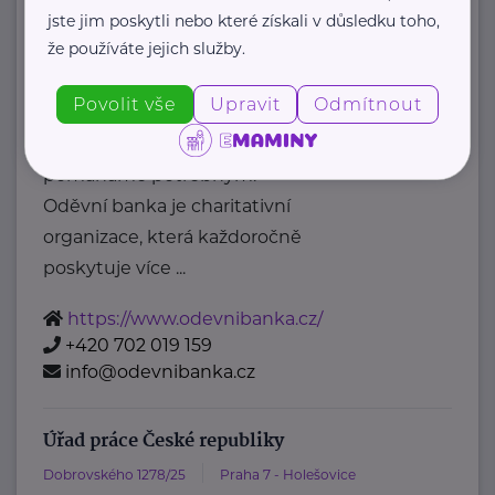
posta@mpsv.cz
jste jim poskytli nebo které získali v důsledku toho,
že používáte jejich služby.
Oděvní banka z.s.
Povolit vše
Upravit
Odmítnout
Povltavská 5/74
Praha 7 – Troja
"Dáváme oblečení nový život,
pomáháme potřebným."
Oděvní banka je charitativní
organizace, která každoročně
poskytuje více ...
https://www.odevnibanka.cz/
+420 702 019 159
info@odevnibanka.cz
Úřad práce České republiky
Dobrovského 1278/25
Praha 7 - Holešovice