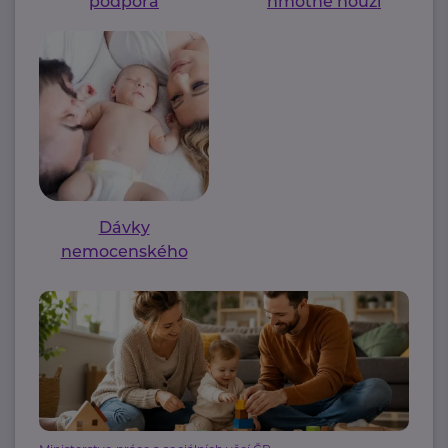
podpora
hmotné nouzi
Dávky
nemocenského
pojištění