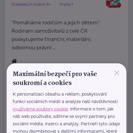
Dukelských hrdinů 34
Praha 7
"Pomáháme rodičům a jejich dětem."
Rodinám samoživitelů z celé ČR
poskytujeme finanční, materiální,
odbornou právní ...
×
https://www.klubsvobodnychmatek.cz/
Maximální bezpečí pro vaše
+420 800 995 511
soukromí a cookies
info@klubsvobodnychmatek.cz
K personalizaci obsahu a reklam, poskytování
Ministerstvo práce a sociálních věcí ČR
funkcí sociálních médií a analýze naší návštěvnosti
využíváme soubory cookie
. Informace o tom, jak
Na Poříčním právu 1/376
Praha 2
náš web používáte, sdílíme se svými partnery pro
https://www.mpsv.cz/
sociální média, inzerci a analýzy. Partneři tyto údaje
+420 950 191 111
mohou zkombinovat s dalšími informacemi, které