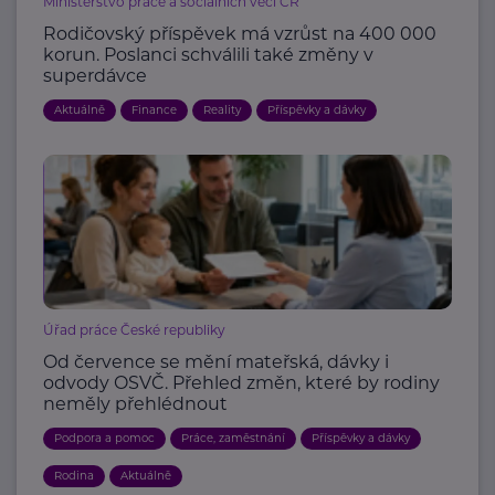
Ministerstvo práce a sociálních věcí ČR
Rodičovský příspěvek má vzrůst na 400 000
korun. Poslanci schválili také změny v
superdávce
Aktuálně
Finance
Reality
Příspěvky a dávky
Úřad práce České republiky
Od července se mění mateřská, dávky i
odvody OSVČ. Přehled změn, které by rodiny
neměly přehlédnout
Podpora a pomoc
Práce, zaměstnání
Příspěvky a dávky
Rodina
Aktuálně