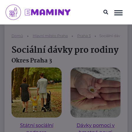
Domů
Hlavní město Praha
Praha 3
Sociální dávky pro
Sociální dávky pro rodiny
Okres Praha 3
Státní sociální
Dávky pomoci v