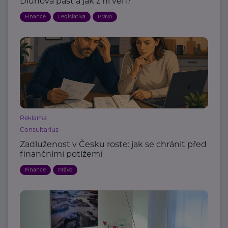
Dluhová past a jak z ní ven?
Finance
Legislativa
Právo
Reklama
Consultarius
Zadluženost v Česku roste: jak se chránit před
finančními potížemi
Finance
Právo