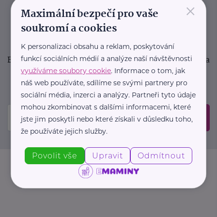
×
podpora pro rodiče i sdílení zkušeností. Takový je
Maximální bezpečí pro vaše
Newsletter webu eMaminy.cz. Přihlaste se k jeho
soukromí a cookies
odběru a čtěte o tématech, které vám pomohou
v náročném období nebo zpříjemní rodinný život.
K personalizaci obsahu a reklam, poskytování
Buďte první, kdo se dozví o nových článcích, akcích a
funkcí sociálních médií a analýze naší návštěvnosti
využíváme soubory cookie
. Informace o tom, jak
událostech. Prosíme, potvrďte odběr ve vaší e-
náš web používáte, sdílíme se svými partnery pro
mailové schránce.
sociální média, inzerci a analýzy. Partneři tyto údaje
mohou zkombinovat s dalšími informacemi, které
Odeslat
jste jim poskytli nebo které získali v důsledku toho,
že používáte jejich služby.
Povolit vše
Upravit
Odmítnout