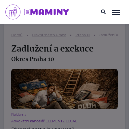
Domů
Hlavní město Praha
Praha 10
Zadlužení a exek
Zadlužení a exekuce
Okres Praha 10
Reklama
Advokátní kancelář ELEMENTZ LEGAL