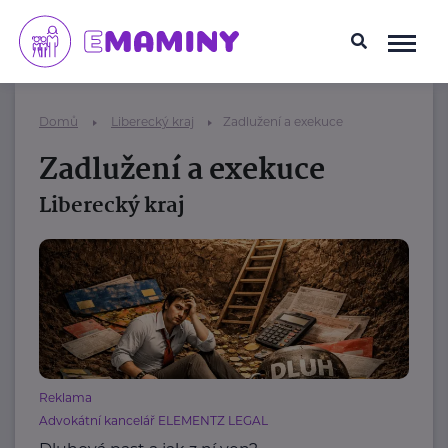
Domů
Liberecký kraj
Zadlužení a exekuce
Zadlužení a exekuce
Liberecký kraj
Reklama
Advokátní kancelář ELEMENTZ LEGAL