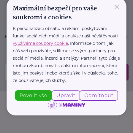
×
podpora pro rodiče i sdílení zkušeností. Takový je
Maximální bezpečí pro vaše
Newsletter webu eMaminy.cz. Přihlaste se k jeho
soukromí a cookies
odběru a čtěte o tématech, které vám pomohou
v náročném období nebo zpříjemní rodinný život.
K personalizaci obsahu a reklam, poskytování
Buďte první, kdo se dozví o nových článcích, akcích a
funkcí sociálních médií a analýze naší návštěvnosti
využíváme soubory cookie
. Informace o tom, jak
událostech. Prosíme, potvrďte odběr ve vaší e-
náš web používáte, sdílíme se svými partnery pro
mailové schránce.
sociální média, inzerci a analýzy. Partneři tyto údaje
mohou zkombinovat s dalšími informacemi, které
Odeslat
jste jim poskytli nebo které získali v důsledku toho,
že používáte jejich služby.
Povolit vše
Upravit
Odmítnout