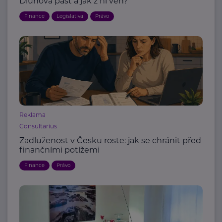
Dluhová past a jak z ní ven?
Finance
Legislativa
Právo
Reklama
Consultarius
Zadluženost v Česku roste: jak se chránit před
finančními potížemi
Finance
Právo