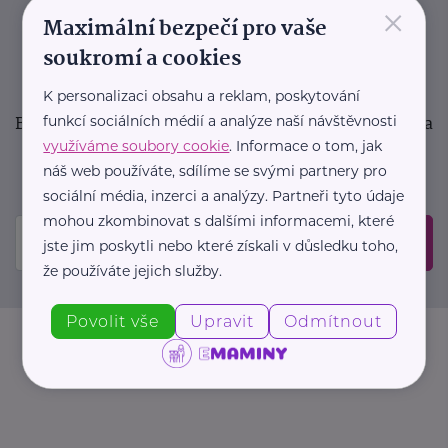
×
podpora pro rodiče i sdílení zkušeností. Takový je
Maximální bezpečí pro vaše
Newsletter webu eMaminy.cz. Přihlaste se k jeho
soukromí a cookies
odběru a čtěte o tématech, které vám pomohou
v náročném období nebo zpříjemní rodinný život.
K personalizaci obsahu a reklam, poskytování
Buďte první, kdo se dozví o nových článcích, akcích a
funkcí sociálních médií a analýze naší návštěvnosti
využíváme soubory cookie
. Informace o tom, jak
událostech. Prosíme, potvrďte odběr ve vaší e-
náš web používáte, sdílíme se svými partnery pro
mailové schránce.
sociální média, inzerci a analýzy. Partneři tyto údaje
mohou zkombinovat s dalšími informacemi, které
Odeslat
jste jim poskytli nebo které získali v důsledku toho,
že používáte jejich služby.
Povolit vše
Upravit
Odmítnout