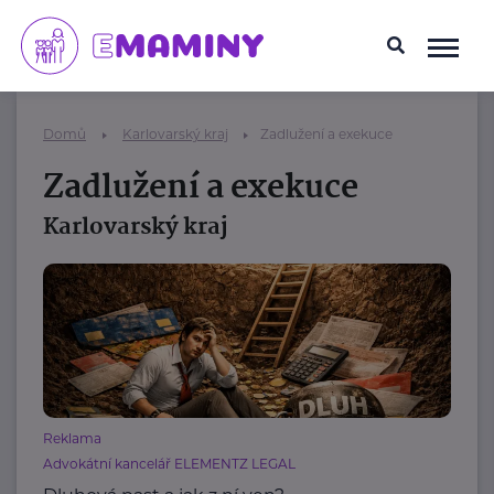
Domů
Karlovarský kraj
Zadlužení a exekuce
Zadlužení a exekuce
Karlovarský kraj
Reklama
Advokátní kancelář ELEMENTZ LEGAL