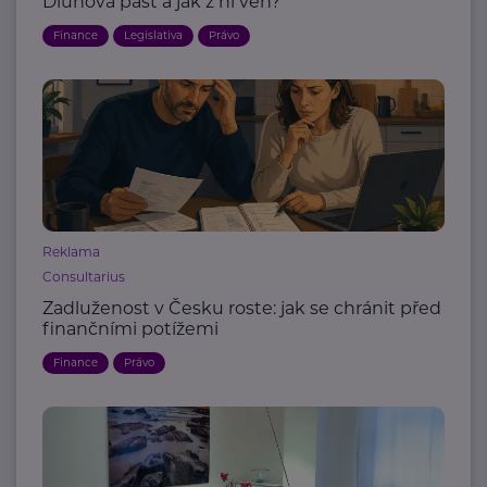
Dluhová past a jak z ní ven?
Finance
Legislativa
Právo
Reklama
Consultarius
Zadluženost v Česku roste: jak se chránit před
finančními potížemi
Finance
Právo