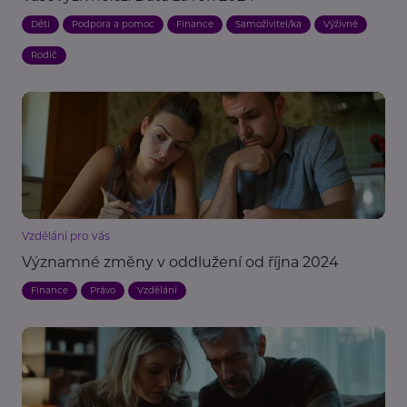
Děti
Podpora a pomoc
Finance
Samoživitel/ka
Výživné
Rodič
Vzdělání pro vás
Významné změny v oddlužení od října 2024
Finance
Právo
Vzdělání