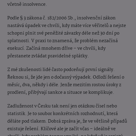
včetně insolvence.
Podle § 3 zákona č. 182/2006 Sb., insolvenční zákon
nastává úpadek ve chvíli, kdy máte více věřitelů a nejste
schopni plnit své peněžité závazky déle než 30 dní po
splatnosti. V praxi to znamená, že problém nezačíná
exekucí. Začíná mnohem dříve – ve chvíli, kdy
přestanete zvládat pravidelné splátky.
Z mé zkušenosti lidé často podceňují první signály.
Řeknou si, že jde jen o dočasný výpadek. Odloží řešení o
měsíc, dva, někdy i déle. Jenže mezitím rostou úroky z
prodlení, přibývají sankce a situace se komplikuje.
Zadluženost v Česku tak není jen otázkou čísel nebo
statistik. Je to soubor konkrétních rozhodnutí, která
děláte pod tlakem. Dobrá zpráva je, že ve většině případů
existuje řešení. Klíčové ale je začít včas – ideálně ve