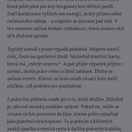
které ještě před pár lety fungovaly bez větších potíží.
Stačí kombinace vyšších cen energií, ztráty příjmu nebo
nečekaného výdaje – a rozpočet se dostane pod tlak. V
ten moment začíná řetězec rozhodnutí, která mohou vést
až k dluhové spirále.
Typický scénář z praxe vypadá podobně. Nejprve menší
úvěr, často na spotřební zboží. Následně kreditní karta,
která má „vykrýt rezervu“. A pak přijde výpadek příjmu –
nemoc, ztráta práce nebo snížení zakázek. Dluhy se
začnou vrstvit. Klienti se často snaží situaci řešit další
půjčkou, což problém jen prohlubuje.
Z právního pohledu nejde jen o to, kolik dlužíte. Důležité
je, zda své závazky zvládáte splácet. Pokud ne, může se
situace rychle posunout do fáze, kterou právo označuje
jako platební neschopnost. Ta je jedním z klíčových
znaků úpadku a otevírá cestu k dalším právním krokům,