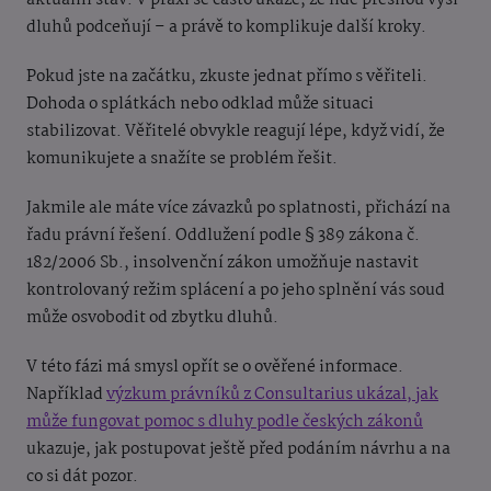
aktuální stav. V praxi se často ukáže, že lidé přesnou výši
dluhů podceňují – a právě to komplikuje další kroky.
Pokud jste na začátku, zkuste jednat přímo s věřiteli.
Dohoda o splátkách nebo odklad může situaci
stabilizovat. Věřitelé obvykle reagují lépe, když vidí, že
komunikujete a snažíte se problém řešit.
Jakmile ale máte více závazků po splatnosti, přichází na
řadu právní řešení. Oddlužení podle § 389 zákona č.
182/2006 Sb., insolvenční zákon umožňuje nastavit
kontrolovaný režim splácení a po jeho splnění vás soud
může osvobodit od zbytku dluhů.
V této fázi má smysl opřít se o ověřené informace.
Například
výzkum právníků z Consultarius ukázal, jak
může fungovat pomoc s dluhy podle českých zákonů
ukazuje, jak postupovat ještě před podáním návrhu a na
co si dát pozor.