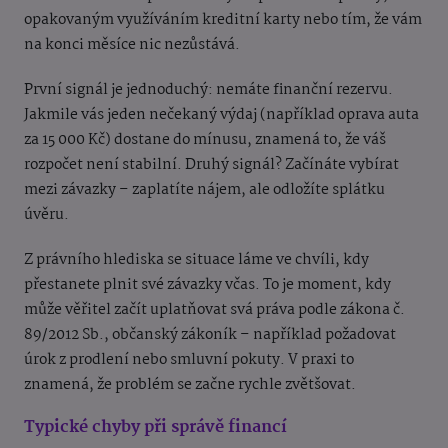
opakovaným využíváním kreditní karty nebo tím, že vám
na konci měsíce nic nezůstává.
První signál je jednoduchý: nemáte finanční rezervu.
Jakmile vás jeden nečekaný výdaj (například oprava auta
za 15 000 Kč) dostane do mínusu, znamená to, že váš
rozpočet není stabilní. Druhý signál? Začínáte vybírat
mezi závazky – zaplatíte nájem, ale odložíte splátku
úvěru.
Z právního hlediska se situace láme ve chvíli, kdy
přestanete plnit své závazky včas. To je moment, kdy
může věřitel začít uplatňovat svá práva podle zákona č.
89/2012 Sb., občanský zákoník – například požadovat
úrok z prodlení nebo smluvní pokuty. V praxi to
znamená, že problém se začne rychle zvětšovat.
Typické chyby při správě financí