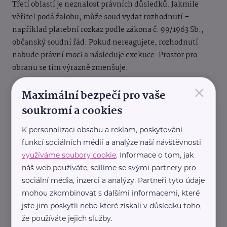
Třetí oblastí je neznalost právních důsledků. Jakmile
věřitel podá žalobu, může soud vydat rozhodnutí –
například platební rozkaz podle zákona č. 99/1963 Sb.,
občanský soudní řád. Pokud nereagujete, rozhodnutí
nabude právní moci a následuje exekuce. Prostor pro
obranu se tím výrazně zmenšuje.
×
Mezi další časté chyby patří:
Maximální bezpečí pro vaše
soukromí a cookies
chybějící přehled o vlastních dluzích
K personalizaci obsahu a reklam, poskytování
placení jen části závazků bez strategie
funkcí sociálních médií a analýze naší návštěvnosti
pozdní vyhledání odborné pomoci
využíváme soubory cookie
. Informace o tom, jak
podání návrhu bez kontroly odborníkem
náš web používáte, sdílíme se svými partnery pro
sociální média, inzerci a analýzy. Partneři tyto údaje
Tyto chyby mají společný důsledek – zhoršují vaši
mohou zkombinovat s dalšími informacemi, které
vyjednávací pozici. Čím déle situaci odkládáte, tím méně
jste jim poskytli nebo které získali v důsledku toho,
možností máte.
že používáte jejich služby.