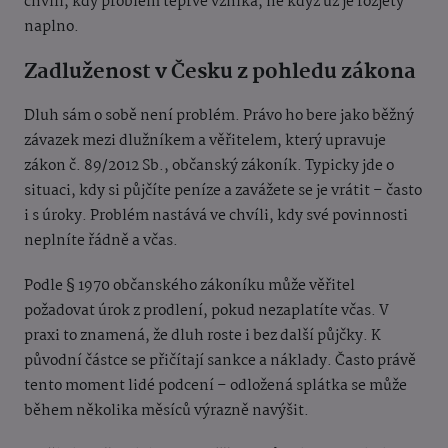
chvíli, kdy problém teprve vzniká, ne když už je rozjetý
naplno.
Zadluženost v Česku z pohledu zákona
Dluh sám o sobě není problém. Právo ho bere jako běžný
závazek mezi dlužníkem a věřitelem, který upravuje
zákon č. 89/2012 Sb., občanský zákoník. Typicky jde o
situaci, kdy si půjčíte peníze a zavážete se je vrátit – často
i s úroky. Problém nastává ve chvíli, kdy své povinnosti
neplníte řádně a včas.
Podle § 1970 občanského zákoníku může věřitel
požadovat úrok z prodlení, pokud nezaplatíte včas. V
praxi to znamená, že dluh roste i bez další půjčky. K
původní částce se přičítají sankce a náklady. Často právě
tento moment lidé podcení – odložená splátka se může
během několika měsíců výrazně navýšit.