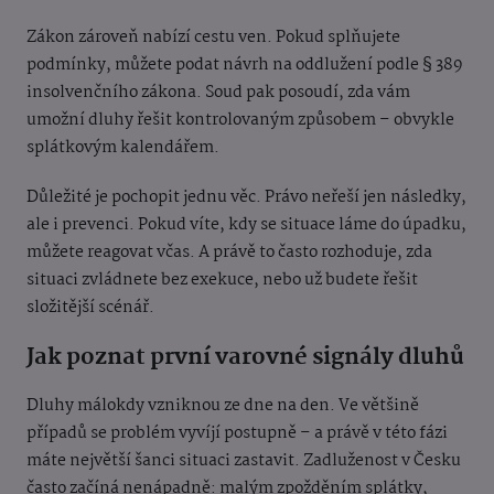
Zákon zároveň nabízí cestu ven. Pokud splňujete
podmínky, můžete podat návrh na oddlužení podle § 389
insolvenčního zákona. Soud pak posoudí, zda vám
umožní dluhy řešit kontrolovaným způsobem – obvykle
splátkovým kalendářem.
Důležité je pochopit jednu věc. Právo neřeší jen následky,
ale i prevenci. Pokud víte, kdy se situace láme do úpadku,
můžete reagovat včas. A právě to často rozhoduje, zda
situaci zvládnete bez exekuce, nebo už budete řešit
složitější scénář.
Jak poznat první varovné signály dluhů
Dluhy málokdy vzniknou ze dne na den. Ve většině
případů se problém vyvíjí postupně – a právě v této fázi
máte největší šanci situaci zastavit. Zadluženost v Česku
často začíná nenápadně: malým zpožděním splátky,