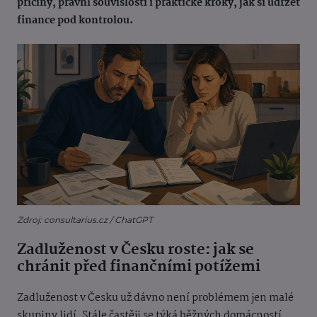
příčiny, právní souvislosti i praktické kroky, jak si udržet
finance pod kontrolou.
Zdroj: consultarius.cz / ChatGPT
Zadluženost v Česku roste: jak se
chránit před finančními potížemi
Zadluženost v Česku už dávno není problémem jen malé
skupiny lidí. Stále častěji se týká běžných domácností,