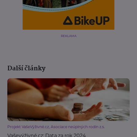
REKLAMA
Další články
Projekt VašeVýživné.cz, Asociace neúplných rodin z.s.
Vaševýživné.cz: Data za rok 2024