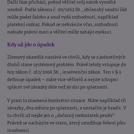
Další fáze přichází, pokud věřitel svůj nárok vymáhá
soudně. Podle zákona č. 99/1963 Sb., občanský soudní řád
může podat žalobu a soud vydá rozhodnutí, například
platební rozkaz. Pokud se nebráníte včas, rozhodnutí
nabude právní moci a věřitel může zahájit exekuci.
Kdy už jde o úpadek
Zlomový okamžik nastává ve chvíli, kdy se z jednotlivých
dluhů stane systémový problém. Právě tehdy vstupuje do
hry zákon č. 182/2006 Sb., insolvenční zákon. Ten v § 3
definuje úpadek – máte více věřitelů a nejste schopni
splácet své závazky déle než 30 dní po splatnosti.
V praxi to znamená konkrétní situace. Máte například tři
závazky, dva měsíce po splatnosti, a nestačíte je hradit. V
tu chvíli už nejde jen o „dočasný nedostatek peněz“.
Právně se nacházíte ve stavu, který umožňuje řešení přes
insolvenci.