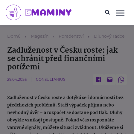
Domů
Magazín
Poradenství
Dluhový rádce
Zadluženost v Česku roste: jak
se chránit před finančními
potížemi
29.04.2026
CONSULTARIUS
Zadluženost v Česku roste a dotýká se i domácností bez
předchozích problémů. Stačí výpadek příjmu nebo
nevhodný úvěr – a rozpočet se dostane pod tlak. Dluhy
obvykle vznikají postupně. Pokud včas rozpoznáte
varovné signály, můžete situaci zvládnout. Ukážeme si