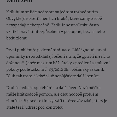
zadlužení
K dluhům se lidé nedostanou jedním rozhodnutím.
Obvykle jde o sérii menších kroků, které samy o sobě
nevypadají nebezpečně. Zadluženost v Česku často
vzniká právě tímto způsobem – postupně, bez jasného
bodu zlomu.
První problém je podcenění situace. Lidé ignorují první
upomínky nebo odkládají řešení s tím, že „příští měsíc to
doženou“. Jenže mezitím běží úroky z prodlení a smluvní
pokuty podle zákona č. 89/2012 Sb., občanský zákoník.
Dluh tak roste, i když si už nepůjčujete další peníze.
Druhá chyba je spoléhání na další úvěr. Nová půjčka
může krátkodobě pomoci, ale dlouhodobě problém
zhoršuje. V praxi se tím vytváří řetězec závazků, který je
stále těžší udržet pod kontrolou.