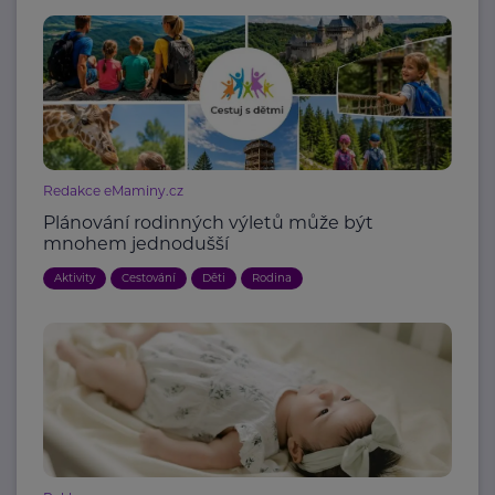
Redakce eMaminy.cz
Plánování rodinných výletů může být
mnohem jednodušší
Aktivity
Cestování
Děti
Rodina