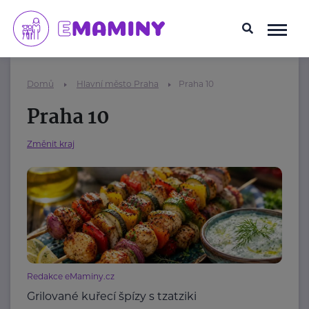
Domů
Hlavní město Praha
Praha 10
Praha 10
Změnit kraj
Redakce eMaminy.cz
Grilované kuřecí špízy s tzatziki