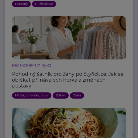
Recepty
Bezlepkové
Redakce eMaminy.cz
Pohodlný šatník pro ženy po čtyřicítce: Jak se
oblékat při návalech horka a změnách
postavy
Móda, oblečení, obuv
Zdraví
Žena