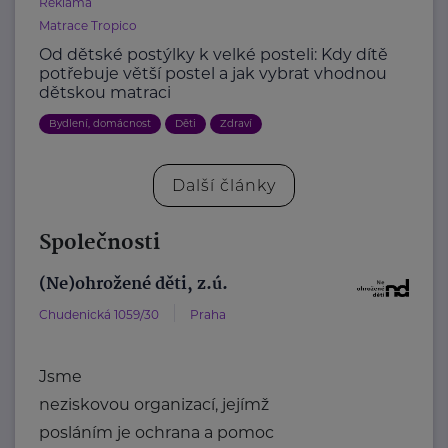
Reklama
Matrace Tropico
Od dětské postýlky k velké posteli: Kdy dítě
potřebuje větší postel a jak vybrat vhodnou
dětskou matraci
Bydlení, domácnost
Děti
Zdraví
Další články
Společnosti
(Ne)ohrožené děti, z.ú.
Chudenická 1059/30
Praha
Jsme
neziskovou organizací, jejímž
posláním je ochrana a pomoc