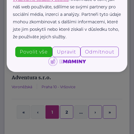
Za Mototechnou 1619
Praha 5 – Stodůlky
náš web používáte, sdílíme se svými partnery pro
sociální média, inzerci a analýzy. Partneři tyto údaje
Adrenaline Race je komunitní projekt
mohou zkombinovat s dalšími informacemi, které
jste jim poskytli nebo které získali v důsledku toho,
pro všechny milovníky aktivního
že používáte jejich služby.
pohybu, kteří chtějí spojit sport s ...
Povolit vše
Upravit
Odmítnout
https://adrenalinerace.cz/
info@adrenalinerace.cz
Adventura s.r.o.
Voroněžská
Praha 10 - Vršovice
2
›
»
«
‹
1
...