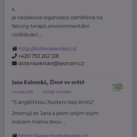
s.
je nezisková organizace zaměřená na
falcony terapii, environmentální
vzdělávání ...
http://dotknisekridel.cz/
+420 792 262 128
dotknisekridel@seznam.cz
Jana Kalenská, Život ve světě
Horská 439
Hořejší Vrchlabí
“S angličtinou životem bez limitů”
Jmenuji se Jana a jsem celým svým
srdcem máma dvou ...
https://www.zivotvesvete.cz/