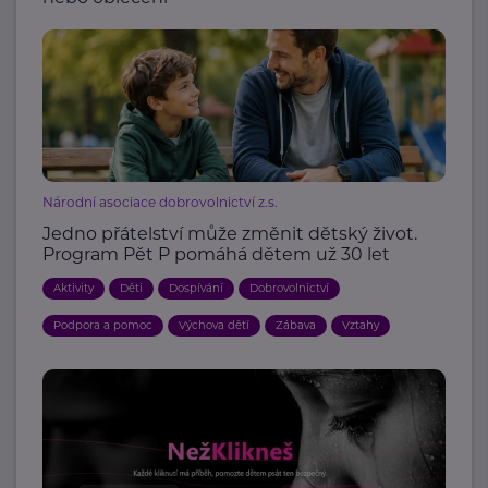
Národní asociace dobrovolnictví z.s.
Jedno přátelství může změnit dětský život.
Program Pět P pomáhá dětem už 30 let
Aktivity
Děti
Dospívání
Dobrovolnictví
Podpora a pomoc
Výchova dětí
Zábava
Vztahy