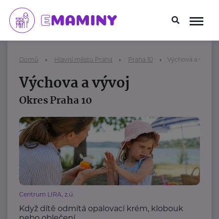
Domů
Hlavní město Praha
Praha 10
Výchova a vývoj
Výchova a vývoj
Okres Praha 10
Centrum LIRA, z.ú.
Když dítě odmítá opalovací krém, klobouk
nebo oblečení