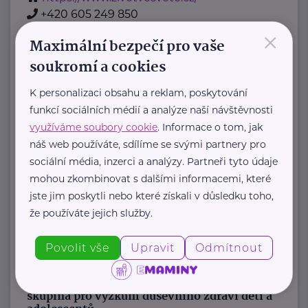
+420 605 249 850
×
jana@zivotvesvete.cz
Maximální bezpečí pro vaše
soukromí a cookies
Nadační fond Spolu s odvahou
K personalizaci obsahu a reklam, poskytování
Žižkova 403
Mladá Boleslav
funkcí sociálních médií a analýze naší návštěvnosti
Nadační fond Spolu s odvahou
využíváme soubory cookie
. Informace o tom, jak
je nezisková organizace, jejímž
náš web používáte, sdílíme se svými partnery pro
posláním je podporovat duševní
sociální média, inzerci a analýzy. Partneři tyto údaje
zdraví dětí ...
mohou zkombinovat s dalšími informacemi, které
jste jim poskytli nebo které získali v důsledku toho,
https://spolusodvahou.org/cz/
že používáte jejich služby.
+420 725 565 273
info@spolusodvahou.cz
Povolit vše
Upravit
Odmítnout
Národní ústav duševního zdraví, Pracovní
skupina pro výzkum duševního zdraví dětí a