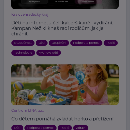
Královéhradecký kraj
Děti na internetu čelí kyberšikaně i vydírání.
Kampaň Než klikneš radí rodičům, jak je
chránit
Bezpečnost
Děti
Dospívání
Podpora a pomoc
Rodič
Technologie
Výchova dětí
Centrum LIRA, z.ú.
Co dětem pomáhá zvládat horko a přetížení
Děti
Podpora a pomoc
Rodič
Zdraví