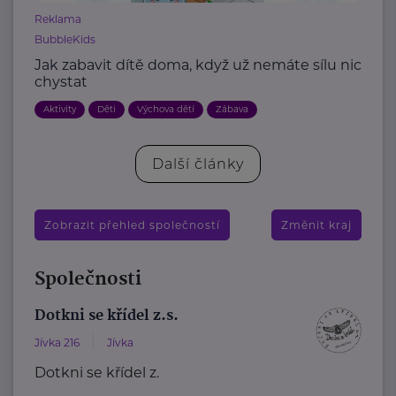
Reklama
BubbleKids
Jak zabavit dítě doma, když už nemáte sílu nic
chystat
Aktivity
Děti
Výchova dětí
Zábava
Další články
Zobrazit přehled společností
Změnit kraj
Společnosti
Dotkni se křídel z.s.
Jívka 216
Jívka
Dotkni se křídel z.