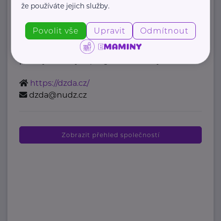
adolescentů
že používáte jejich služby.
Topolová 748
Klecany
Povolit vše
Upravit
Odmítnout
Jsme Pracovní skupina pro výzkum
duševního zdraví dětí a adolescentů (DZDA)
pod Výzkumným programem Veřejné ...
https://dzda.cz/
dzda@nudz.cz
Zobrazit přehled společností