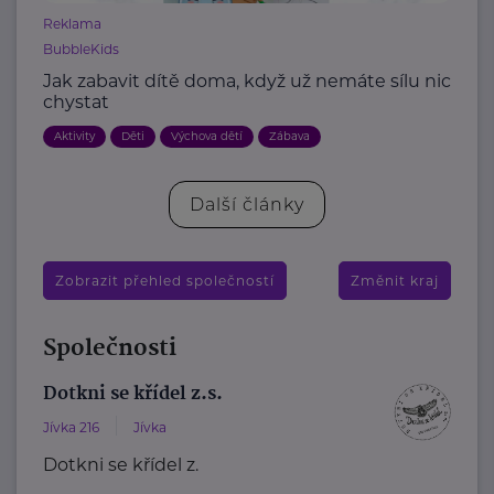
Reklama
BubbleKids
Jak zabavit dítě doma, když už nemáte sílu nic
chystat
Aktivity
Děti
Výchova dětí
Zábava
Další články
Zobrazit přehled společností
Změnit kraj
Společnosti
Dotkni se křídel z.s.
Jívka 216
Jívka
Dotkni se křídel z.