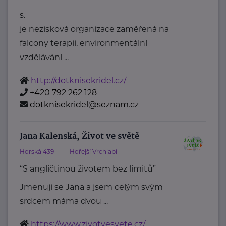
s.
je nezisková organizace zaměřená na
falcony terapii, environmentální
vzdělávání ...
http://dotknisekridel.cz/
+420 792 262 128
dotknisekridel@seznam.cz
Jana Kalenská, Život ve světě
Horská 439
Hořejší Vrchlabí
“S angličtinou životem bez limitů”
Jmenuji se Jana a jsem celým svým
srdcem máma dvou ...
https://www.zivotvesvete.cz/