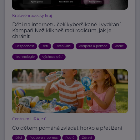
Královéhradecký kraj
Děti na internetu čelí kyberšikaně i vydírání.
Kampaň Než klikneš radí rodičům, jak je
chránit
Bezpečnost
Děti
Dospívání
Podpora a pomoc
Rodič
Technologie
Výchova dětí
Centrum LIRA, z.ú.
Co dětem pomáhá zvládat horko a přetížení
Děti
Podpora a pomoc
Rodič
Zdraví