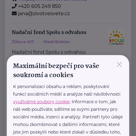
+420 605 249 850
jana@zivotvesvete.cz
Nadační fond Spolu s odvahou
Žižkova 403
Mladá Boleslav
Nadační fond Spolu s odvahou
×
je nezisková organizace, jejímž
Maximální bezpečí pro vaše
posláním je podporovat duševní
soukromí a cookies
zdraví dětí ...
K personalizaci obsahu a reklam, poskytování
https://spolusodvahou.org/cz/
funkcí sociálních médií a analýze naší návštěvnosti
+420 725 565 273
využíváme soubory cookie
. Informace o tom, jak
info@spolusodvahou.cz
náš web používáte, sdílíme se svými partnery pro
sociální média, inzerci a analýzy. Partneři tyto údaje
Národní ústav duševního zdraví, Pracovní
mohou zkombinovat s dalšími informacemi, které
skupina pro výzkum duševního zdraví dětí a
jste jim poskytli nebo které získali v důsledku toho,