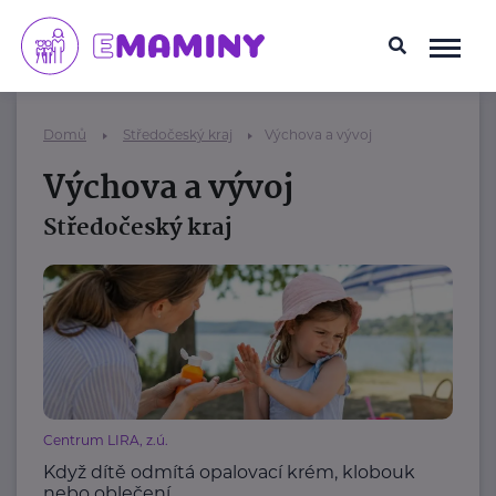
Domů
Středočeský kraj
Výchova a vývoj
Výchova a vývoj
Středočeský kraj
Centrum LIRA, z.ú.
Když dítě odmítá opalovací krém, klobouk
nebo oblečení