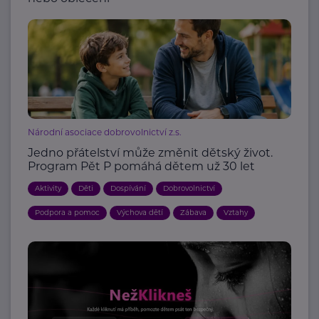
Národní asociace dobrovolnictví z.s.
Jedno přátelství může změnit dětský život.
Program Pět P pomáhá dětem už 30 let
Aktivity
Děti
Dospívání
Dobrovolnictví
Podpora a pomoc
Výchova dětí
Zábava
Vztahy