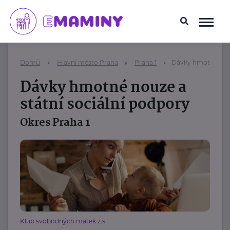
Domů
Hlavní město Praha
Praha 1
Dávky hmotné nouz
Dávky hmotné nouze a
státní sociální podpory
Okres Praha 1
Klub svobodných matek z.s.