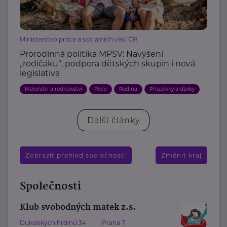
Ministerstvo práce a sociálních věcí ČR
Prorodinná politika MPSV: Navýšení
„rodičáku“, podpora dětských skupin i nová
legislativa
Mateřství a rodičovství
Péče
Rodina
Příspěvky a dávky
Další články
Zobrazit přehled společností
Změnit kraj
Společnosti
Klub svobodných matek z.s.
Dukelských hrdinů 34
Praha 7