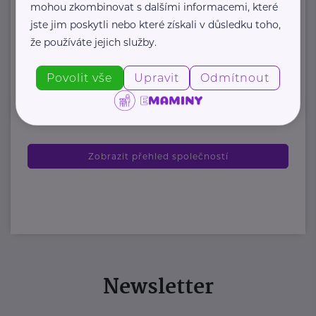
mohou zkombinovat s dalšími informacemi, které
organizace, která každoročně
jste jim poskytli nebo které získali v důsledku toho,
poskytuje více ...
že používáte jejich služby.
https://www.odevnibanka.cz/
Povolit vše
Upravit
Odmítnout
+420 702 019 159
info@odevnibanka.cz
Zobrazit přehled společností
Newsletter