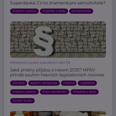
Superdávka: Co to znamená pro samoživitele?
Podpora a pomoc
Příspěvky a dávky
Samoživitel/ka
Ministerstvo práce a sociálních věcí ČR
Jaké změny přijdou s rokem 2025? MPSV
přináší souhrn hlavních legislativních novinek
Aktuálně
Bydlení, domácnost
Finance
Legislativa
Podpora a pomoc
Práce, zaměstnání
Příspěvky a dávky
Sociální služby