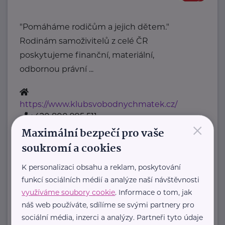
"Pomáháme rodičům a jejich dětem."
Rodinám samoživitelů z celé ČR
poskytujeme finanční, materiální,
odbornou právní ...
https://www.klubsvobodnychmatek.cz/
+420 800 995 511
×
info@klubsvobodnychmatek.cz
Maximální bezpečí pro vaše
soukromí a cookies
Oděvní banka z.s.
K personalizaci obsahu a reklam, poskytování
Povltavská 5/74
Praha 7 – Troja
funkcí sociálních médií a analýze naší návštěvnosti
"Dáváme oblečení nový život,
využíváme soubory cookie
. Informace o tom, jak
náš web používáte, sdílíme se svými partnery pro
pomáháme potřebným."
sociální média, inzerci a analýzy. Partneři tyto údaje
Oděvní banka je charitativní