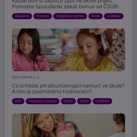
Každé dítě si zaslouží zažít ve škole přijetí.
Pomozte Spoluškole získat bonus od ČSOB
Aktuálně
Finance
Podpora a pomoc
Škola
Vzdělání
Spoluškola, z. s.
Co si hlídat při dlouhotrvající nemoci ve škole?
A čím je podmíněno hodnocení?
Děti
Podpora a pomoc
Rodič
Škola
Vzdělání