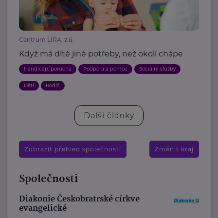
Centrum LIRA, z.ú.
Když má dítě jiné potřeby, než okolí chápe
Handicap, porucha
Podpora a pomoc
Sociální služby
Děti
Rodič
Další články
Zobrazit přehled společností
Změnit kraj
Společnosti
Diakonie Českobratrské církve
evangelické