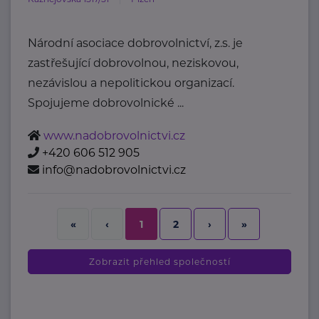
Národní asociace dobrovolnictví, z.s. je
zastřešující dobrovolnou, neziskovou,
nezávislou a nepolitickou organizací.
Spojujeme dobrovolnické ...
www.nadobrovolnictvi.cz
+420 606 512 905
info@nadobrovolnictvi.cz
2
›
»
«
‹
1
Zobrazit přehled společností