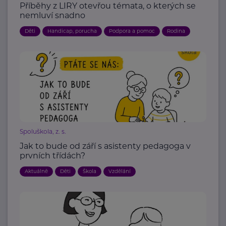
Příběhy z LIRY otevřou témata, o kterých se
nemluví snadno
Děti
Handicap, porucha
Podpora a pomoc
Rodina
Spoluškola, z. s.
Jak to bude od září s asistenty pedagoga v
prvních třídách?
Aktuálně
Děti
Škola
Vzdělání