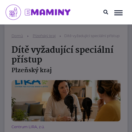
Domů
Plzeňský kraj
Dítě vyžadující speciální přístup
Dítě vyžadující speciální
přístup
Plzeňský kraj
Centrum LIRA, z.ú.