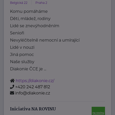
Belgická 22
Praha 2
Komu pomáháme
Děti, mládež, rodiny
Lidé se znevýhodněním
Senioři
Nevyléčitelně nemocní a umírající
Lidé v nouzi
Jiná pomoc
Naše služby
Diakonie ČCE je ...
https://diakonie.cz/
+420 242 487 812
info@diakonie.cz
Iniciativa NA ROVINU