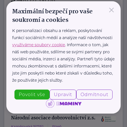
+420 777 558 778
×
Maximální bezpečí pro vaše
ludmila.janzurova@kolpingsmecno.cz
soukromí a cookies
Nadační fond Spolu s odvahou
K personalizaci obsahu a reklam, poskytování
funkcí sociálních médií a analýze naší návštěvnosti
Žižkova 403
Mladá Boleslav
využíváme soubory cookie
. Informace o tom, jak
Nadační fond Spolu s odvahou
náš web používáte, sdílíme se svými partnery pro
je nezisková organizace, jejímž
sociální média, inzerci a analýzy. Partneři tyto údaje
posláním je podporovat duševní
mohou zkombinovat s dalšími informacemi, které
jste jim poskytli nebo které získali v důsledku toho,
zdraví dětí ...
že používáte jejich služby.
https://spolusodvahou.org/cz/
+420 725 565 273
Povolit vše
Upravit
Odmítnout
info@spolusodvahou.cz
Národní asociace dobrovolnictví z.s.
Kaznějovská 1517/51
Plzeň