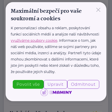
×
Tvoří ji odborný ...
Maximální bezpečí pro vaše
https://narovinu.net/
soukromí a cookies
narovinu@nudz.cz
K personalizaci obsahu a reklam, poskytování
funkcí sociálních médií a analýze naší návštěvnosti
Kolpingova rodina Smečno
využíváme soubory cookie
. Informace o tom, jak
U Zámku 5
Smečno
náš web používáte, sdílíme se svými partnery pro
sociální média, inzerci a analýzy. Partneři tyto údaje
Jsme nestátní nezisková organizace
mohou zkombinovat s dalšími informacemi, které
, která se již více než 25 let zaměřuje
jste jim poskytli nebo které získali v důsledku toho,
na podporu rodin, ...
že používáte jejich služby.
https://www.kolpingsmecno.cz/
Povolit vše
Upravit
Odmítnout
+420 777 558 778
ludmila.janzurova@kolpingsmecno.cz