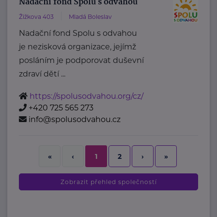
Nadační fond Spolu s odvahou
Žižkova 403
Mladá Boleslav
Nadační fond Spolu s odvahou
je nezisková organizace, jejímž
posláním je podporovat duševní
zdraví dětí ...
https://spolusodvahou.org/cz/
+420 725 565 273
info@spolusodvahou.cz
2
›
»
«
‹
1
Zobrazit přehled společností