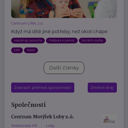
Centrum LIRA, z.ú.
Když má dítě jiné potřeby, než okolí chápe
Handicap, porucha
Podpora a pomoc
Sociální služby
Děti
Rodič
Další články
Zobrazit přehled společností
Změnit kraj
Společnosti
Centrum Motýlek Luby z.ú.
Sokolovská 410
Luby