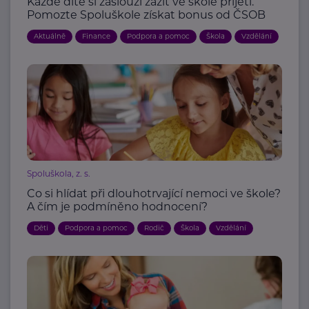
Každé dítě si zaslouží zažít ve škole přijetí.
Pomozte Spoluškole získat bonus od ČSOB
Aktuálně
Finance
Podpora a pomoc
Škola
Vzdělání
Spoluškola, z. s.
Co si hlídat při dlouhotrvající nemoci ve škole?
A čím je podmíněno hodnocení?
Děti
Podpora a pomoc
Rodič
Škola
Vzdělání