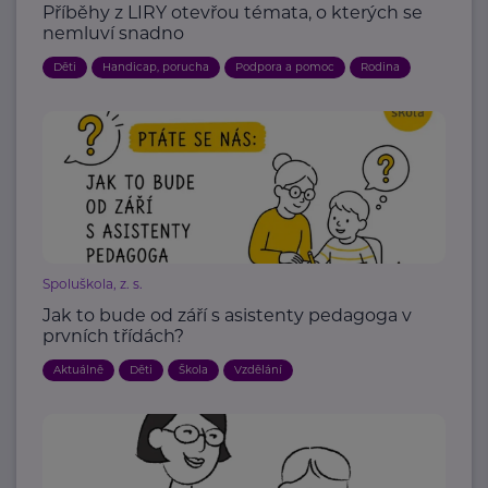
Příběhy z LIRY otevřou témata, o kterých se
nemluví snadno
Děti
Handicap, porucha
Podpora a pomoc
Rodina
Spoluškola, z. s.
Jak to bude od září s asistenty pedagoga v
prvních třídách?
Aktuálně
Děti
Škola
Vzdělání