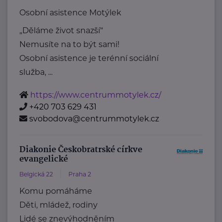
Osobní asistence Motýlek
„Děláme život snazší“
Nemusíte na to být sami!
Osobní asistence je terénní sociální
služba, ...
https://www.centrummotylek.cz/
+420 703 629 431
svobodova@centrummotylek.cz
Diakonie Českobratrské církve
evangelické
Belgická 22
Praha 2
Komu pomáháme
Děti, mládež, rodiny
Lidé se znevýhodněním