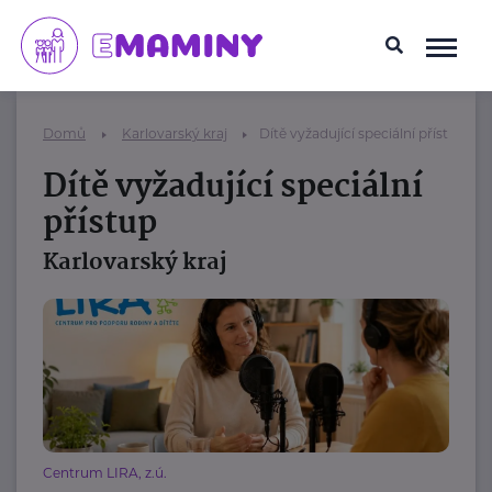
Domů
Karlovarský kraj
Dítě vyžadující speciální přístup
Dítě vyžadující speciální
přístup
Karlovarský kraj
Centrum LIRA, z.ú.