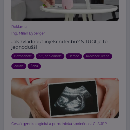
Reklama
Ing. Milan Eyberger
Jak zvládnout injekční léčbu? S TUGI je to
jednodušší
Bezpečnost
IVF, neplodnost
Nemoc
Prevence, léčba
Zdraví
Žena
Česká gynekologická a porodnická společnost ČLS JEP