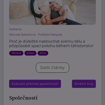
Reklama
Marcela Sekerková - Polštáře Matýsek
Proč je důležité naslouchat svému tělu a
přizpůsobit spací polohu během těhotenství
Těhotná
Zdraví
Žena
Další články
Zobrazit přehled společností
Změnit kraj
Společnosti