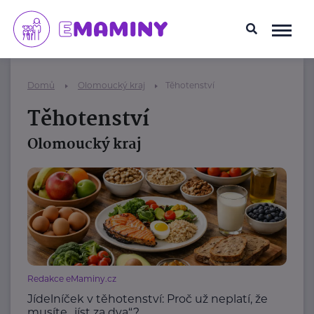
Domů
Olomoucký kraj
Těhotenství
Těhotenství
Olomoucký kraj
Redakce eMaminy.cz
Jídelníček v těhotenství: Proč už neplatí, že
musíte „jíst za dva“?