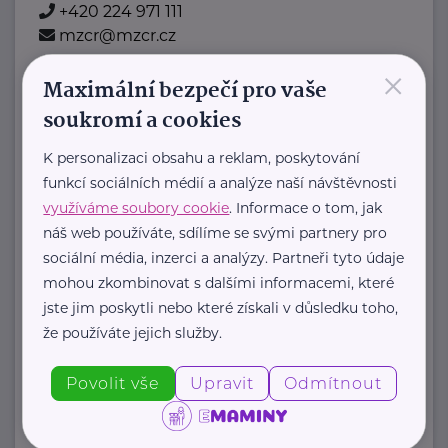
+420 224 971 111
mzcr@mzcr.cz
×
Maximální bezpečí pro vaše
Nadační fond pro předčasně
soukromí a cookies
narozené děti
Podolské nábřeží 157/36
Praha 4
K personalizaci obsahu a reklam, poskytování
Nadační fond pro předčasně
funkcí sociálních médií a analýze naší návštěvnosti
využíváme soubory cookie
. Informace o tom, jak
narozené děti je nezisková organizace
náš web používáte, sdílíme se svými partnery pro
, která pomáhá rodinám předčasně
sociální média, inzerci a analýzy. Partneři tyto údaje
narozených dětí.
mohou zkombinovat s dalšími informacemi, které
Fond ...
jste jim poskytli nebo které získali v důsledku toho,
že používáte jejich služby.
https://predcasnenarozenedeti.cz/
+420 774 561 207
Povolit vše
Upravit
Odmítnout
petra@predcasnenarozenedeti.cz