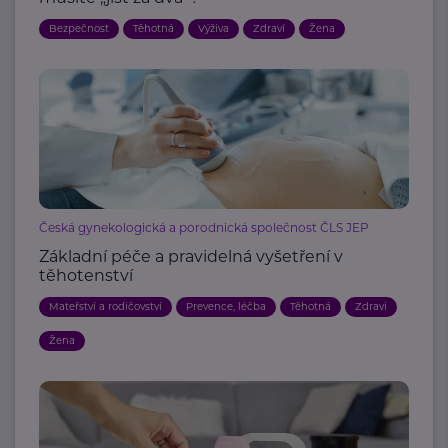
Bezpečnost
Těhotná
Výživa
Zdraví
Žena
Česká gynekologická a porodnická společnost ČLS JEP
Základní péče a pravidelná vyšetření v
těhotenství
Mateřství a rodičovství
Prevence, léčba
Těhotná
Zdraví
Žena