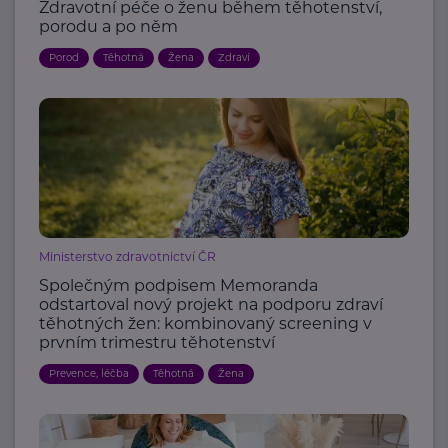
Zdravotní péče o ženu během těhotenství,
porodu a po něm
Porod
Těhotná
Žena
Zdraví
Ministerstvo zdravotnictví ČR
Společným podpisem Memoranda
odstartoval nový projekt na podporu zdraví
těhotných žen: kombinovaný screening v
prvním trimestru těhotenství
Prevence, léčba
Těhotná
Žena