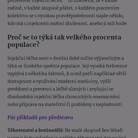
potřebovat injekční léčbu.“ To znamená, že v každé
rodině, v každé skupině přátel, v každém pracovním
kolektivu se s vysokou pravděpodobností najde někdo,
kdo má s injekcemi osobní zkušenost, anebo ji mít bude.
Proč se to týká tak velkého procenta
populace?
Injekční léčba není v dnešní době ničím výjimečným a
týká se širokého spektra populace. Její vysoká frekvence
vyplývá z několika faktorů, k nimž patří například větší
dostupnost a využívání moderní medicíny, vyšší
povědomí o prevenci a léčbě různých i zvyšující se
dlouhodobá injekční léčba chronických onemocnění
nebo příprava na mateřství či problémy s neplodností.
Pár příkladů pro představu
Těhotenství a šestinedělí:
Ne malé skupině žen lékaři