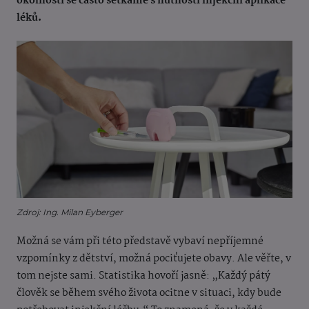
okolností se často setkáme s nutností injekční aplikace
léků.
Zdroj: Ing. Milan Eyberger
Možná se vám při této představě vybaví nepříjemné
vzpomínky z dětství, možná pociťujete obavy. Ale věřte, v
tom nejste sami. Statistika hovoří jasně: „Každý pátý
člověk se během svého života ocitne v situaci, kdy bude