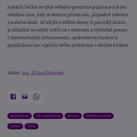
Injekční léčba se týká velkého procenta populace a je jen
otázkou času, kdy se dotkne přímo nás, případně někoho
z našeho okolí. Ať už jde o běžné obavy či panický strach,
je důležité se nebát svěřit se s obavami a vyhledat pomoc.
S dostatečnými informacemi, správnou technikou a
pomůckami lze injekční léčbu zvládnout s větším klidem.
Autor:
Ing. Milan Eyberger
Bezpečnost
IVF, neplodnost
Nemoc
Prevence, léčba
Zdraví
Žena