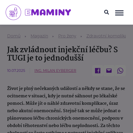
Domů
Magazín
Pro ženy
Zdravotní komplikace
Jak zvládnout injekční léčbu? S
TUGI je to jednodušší
10.07.2025
ING. MILAN EYBERGER
Život je plný nečekaných událostí a někdy se stane, že se
ocitneme v situaci, kdy je nutné sáhnout po lékařské
pomoci. Může jít o náhlé zdravotní komplikace, úraz
nebo akutní onemocnění. Stejně tak se může jednat o
plánovanou léčbu chronických onemocnění, podporu v
období těhotenství nebo léčbu neplodnosti. Za těchto