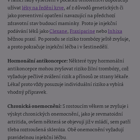
v rámci řady vyšetření v počátku těhotenství doporučují
užívat
léky na ředění krve
, ať z důvodů genetických či
jako preventivní opatření navazující na předchozí
zdravotní stav budoucí maminky. Proto je injekční
podávání léků jako
Clexane
,
Fraxiparine
nebo
Inhixa
běžnou praxí. Po porodu se riziko trombózy ještě zvyšuje,
a proto pokračuje injekční léčba i v šestinedělí.
Hormonální antikoncepce:
Některé typy hormonální
antikoncepce mohou zvyšovat riziko žilní trombózy, což
vyžaduje pečlivé zvážení rizik a přínosů ze strany lékaře.
Lékař proto vždy posuzuje individuální riziko a vybírá
vhodný přípravek.
Chronická onemocnění:
S rostoucím věkem se zvyšuje i
výskyt chronických onemocnění, jako je revmatoidní
artritida, ovšem některá se objevují již v mládí, sem patří
třeba roztroušená skleróza. Obě onemocnění vyžadují
pravidelnou injekční léčbu.