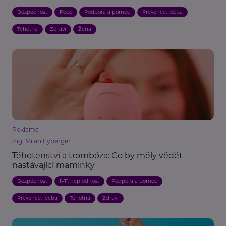
Bezpečnost
Péče
Podpora a pomoc
Prevence, léčba
Těhotná
Zdraví
Žena
Reklama
Ing. Milan Eyberger
Těhotenství a trombóza: Co by měly vědět
nastávající maminky
Bezpečnost
IVF, neplodnost
Podpora a pomoc
Prevence, léčba
Těhotná
Zdraví