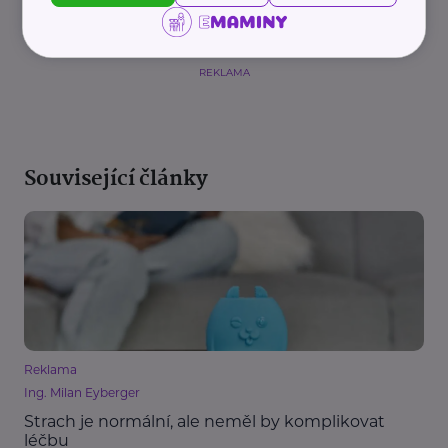
REKLAMA
Související články
Reklama
Ing. Milan Eyberger
Strach je normální, ale neměl by komplikovat
léčbu