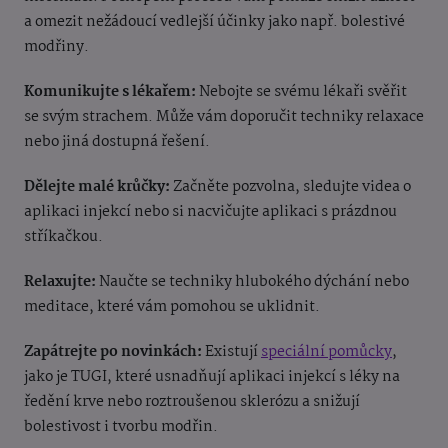
a omezit nežádoucí vedlejší účinky jako např. bolestivé
modřiny.
Komunikujte s lékařem:
Nebojte se svému lékaři svěřit
se svým strachem. Může vám doporučit techniky relaxace
nebo jiná dostupná řešení.
Dělejte malé krůčky:
Začněte pozvolna, sledujte videa o
aplikaci injekcí nebo si nacvičujte aplikaci s prázdnou
stříkačkou.
Relaxujte:
Naučte se techniky hlubokého dýchání nebo
meditace, které vám pomohou se uklidnit.
Zapátrejte po novinkách:
Existují
speciální pomůcky
,
jako je TUGI, které usnadňují aplikaci injekcí s léky na
ředění krve nebo roztroušenou sklerózu a snižují
bolestivost i tvorbu modřin.