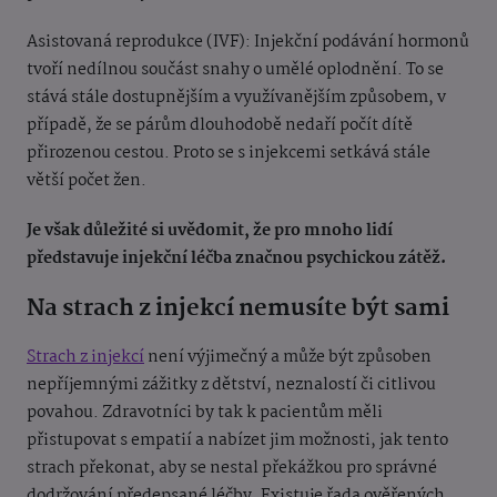
Asistovaná reprodukce (IVF): Injekční podávání hormonů
tvoří nedílnou součást snahy o umělé oplodnění. To se
stává stále dostupnějším a využívanějším způsobem, v
případě, že se párům dlouhodobě nedaří počít dítě
přirozenou cestou. Proto se s injekcemi setkává stále
větší počet žen.
Je však důležité si uvědomit, že pro mnoho lidí
představuje injekční léčba značnou psychickou zátěž.
Na strach z injekcí nemusíte být sami
Strach z injekcí
není výjimečný a může být způsoben
nepříjemnými zážitky z dětství, neznalostí či citlivou
povahou. Zdravotníci by tak k pacientům měli
přistupovat s empatií a nabízet jim možnosti, jak tento
strach překonat, aby se nestal překážkou pro správné
dodržování předepsané léčby. Existuje řada ověřených