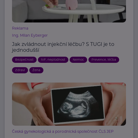
Reklama
Ing. Milan Eyberger
Jak zvládnout injekční léčbu? S TUGI je to
jednodušší
Bezpečnost
IVF, neplodnost
Nemoc
Prevence, léčba
Zdraví
Žena
Česká gynekologická a porodnická společnost ČLS JEP