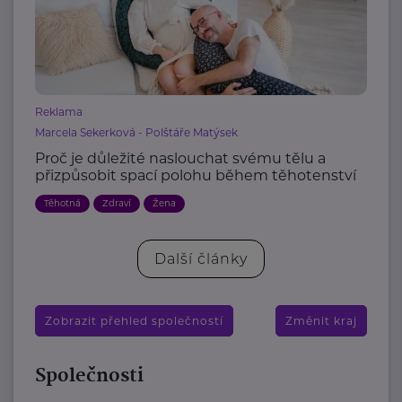
Reklama
Marcela Sekerková - Polštáře Matýsek
Proč je důležité naslouchat svému tělu a
přizpůsobit spací polohu během těhotenství
Těhotná
Zdraví
Žena
Další články
Zobrazit přehled společností
Změnit kraj
Společnosti