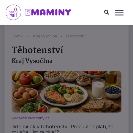
Domů
Kraj Vysočina
Těhotenství
Těhotenství
Kraj Vysočina
Redakce eMaminy.cz
Jídelníček v těhotenství: Proč už neplatí, že
musíte „jíst za dva“?