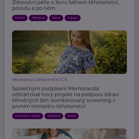
Zdravotní péče o ženu během těhotenství,
porodu a po něm
Porod
Těhotná
Žena
Zdraví
Ministerstvo zdravotnictví ČR
Společným podpisem Memoranda
odstartoval nový projekt na podporu zdraví
těhotných žen: kombinovaný screening v
prvním trimestru těhotenství
Prevence, léčba
Těhotná
Žena