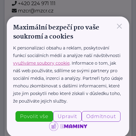
+420 224 971 111
mzcr@mzcr.cz
×
Maximální bezpečí pro vaše
Nadační fond pro předčasně
soukromí a cookies
narozené děti
Podolské nábřeží 157/36
Praha 4
K personalizaci obsahu a reklam, poskytování
Nadační fond pro předčasně
funkcí sociálních médií a analýze naší návštěvnosti
využíváme soubory cookie
. Informace o tom, jak
narozené děti je nezisková organizace
náš web používáte, sdílíme se svými partnery pro
, která pomáhá rodinám předčasně
sociální média, inzerci a analýzy. Partneři tyto údaje
narozených dětí.
mohou zkombinovat s dalšími informacemi, které
Fond ...
jste jim poskytli nebo které získali v důsledku toho,
že používáte jejich služby.
https://predcasnenarozenedeti.cz/
+420 774 561 207
Povolit vše
Upravit
Odmítnout
petra@predcasnenarozenedeti.cz