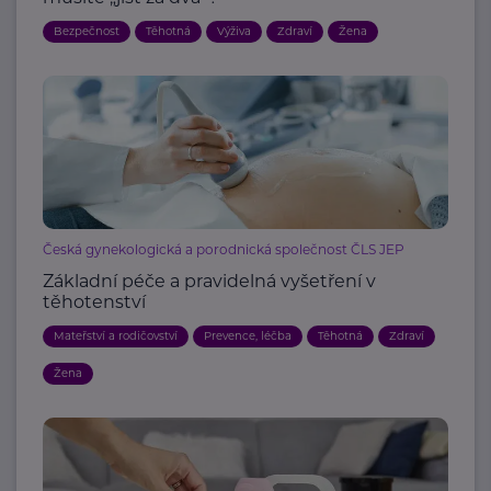
Bezpečnost
Těhotná
Výživa
Zdraví
Žena
Česká gynekologická a porodnická společnost ČLS JEP
Základní péče a pravidelná vyšetření v
těhotenství
Mateřství a rodičovství
Prevence, léčba
Těhotná
Zdraví
Žena