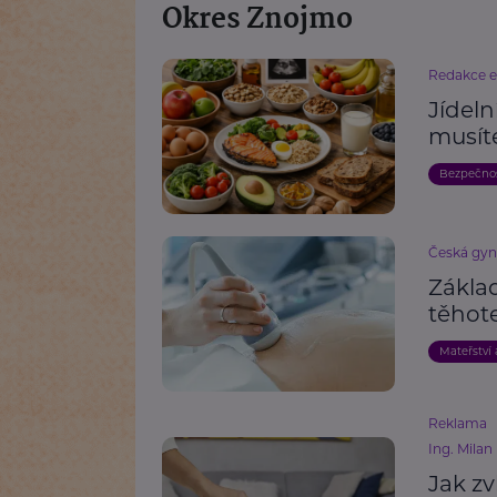
Okres Znojmo
Redakce 
Jídeln
musíte
Bezpečno
Česká gyn
Základ
těhot
Mateřství 
Reklama
Ing. Milan
Jak zv