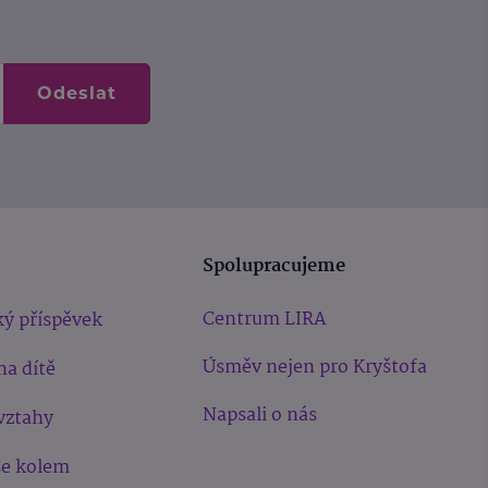
Odeslat
Spolupracujeme
Centrum LIRA
ý příspěvek
Úsměv nejen pro Kryštofa
na dítě
Napsali o nás
vztahy
še kolem