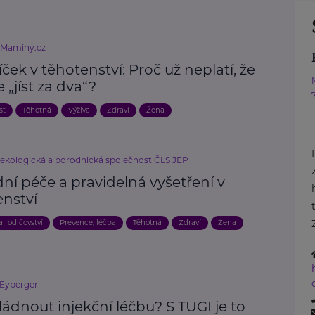
eMaminy.cz
íček v těhotenství: Proč už neplatí, že
 „jíst za dva“?
st
Těhotná
Výživa
Zdraví
Žena
ekologická a porodnická společnost ČLS JEP
ní péče a pravidelná vyšetření v
enství
a rodičovství
Prevence, léčba
Těhotná
Zdraví
Žena
 Eyberger
ládnout injekční léčbu? S TUGI je to