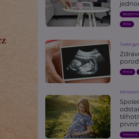
jedno
Bezpečno
Žena
Česká gyn
Zdrav
porod
Porod
Ministerst
Spol
odsta
těhot
první
Prevence,