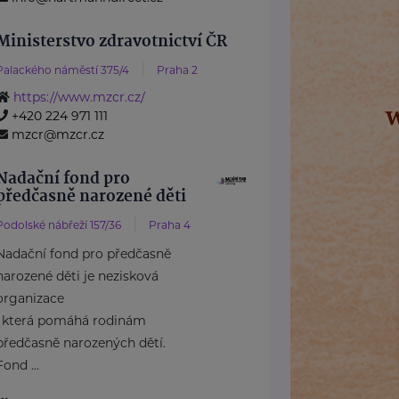
Ministerstvo zdravotnictví ČR
Palackého náměstí 375/4
Praha 2
https://www.mzcr.cz/
+420 224 971 111
mzcr@mzcr.cz
Nadační fond pro
předčasně narozené děti
Podolské nábřeží 157/36
Praha 4
Nadační fond pro předčasně
narozené děti je nezisková
organizace
, která pomáhá rodinám
předčasně narozených dětí.
Fond ...