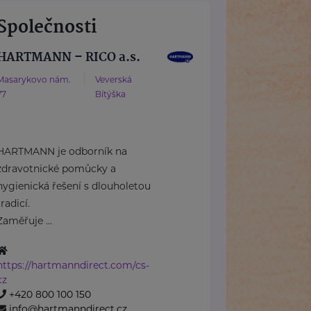
Společnosti
HARTMANN – RICO a.s.
Masarykovo nám.
Veverská
77
Bítýška
HARTMANN je odborník na
zdravotnické pomůcky a
hygienická řešení s dlouholetou
tradicí.
Zaměřuje ...
https://hartmanndirect.com/cs-
cz
+420 800 100 150
info@hartmanndirect.cz