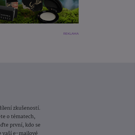
REKLAMA
dílení zkušeností.
ěte o tématech,
te první, kdo se
e vaší e-mailové