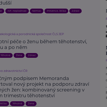
dušší
st
IVF, neplodnost
Nemoc
Prevence, léčba
Zdraví
ekologická a porodnická společnost ČLS JEP
otní péče o ženu během těhotenství,
u a po něm
Těhotná
Žena
Zdraví
vo zdravotnictví ČR
ečným podpisem Memoranda
rtoval nový projekt na podporu zdraví
ných žen: kombinovaný screening v
m trimestru těhotenství
 léčba
Těhotná
Žena