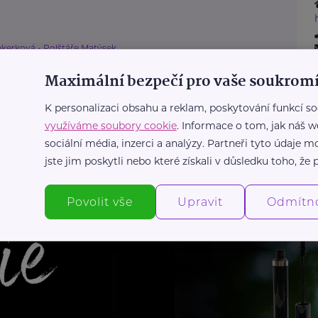
ekerková - Polštáře Matýsek
e důležité naslouchat svému tělu a
Maximální bezpečí pro vaše soukromí
ůsobit spací polohu během těhotenství
K personalizaci obsahu a reklam, poskytování funkcí so
Zdraví
Žena
využíváme soubory cookie
. Informace o tom, jak náš w
sociální média, inzerci a analýzy. Partneři tyto údaje
jste jim poskytli nebo které získali v důsledku toho, že p
Další články
Povolit vše
Upravit
Odmítn