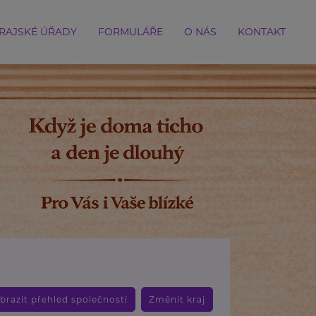
RAJSKÉ ÚŘADY
FORMULÁŘE
O NÁS
KONTAKT
brazit přehled společností
Změnit kraj