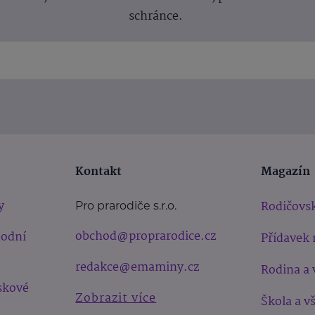
schránce.
Kontakt
Magazín
y
Rodičovsk
Pro prarodiče s.r.o.
obchod@proprarodice.cz
hodní
Přídavek 
redakce@emaminy.cz
Rodina a 
skové
Zobrazit více
Škola a v