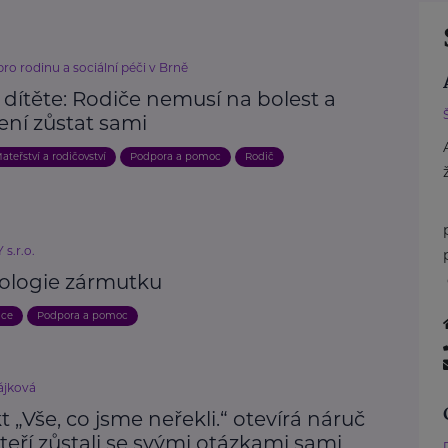
o rodinu a sociální péči v Brně
 dítěte: Rodiče nemusí na bolest a
ení zůstat sami
ateřství a rodičovství
Podpora a pomoc
Rodič
s.r.o.
ologie zármutku
ace
Podpora a pomoc
ájková
t „Vše, co jsme neřekli.“ otevírá náruč
teří zůstali se svými otázkami sami