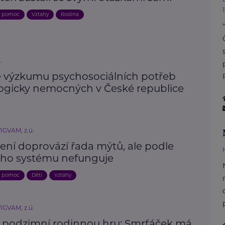
a pomoc
Vztahy
Rodina
.
e výzkumu psychosociálních potřeb
ogicky nemocných v České republice
IGVAM, z.ú.
ení doprovází řada mýtů, ale podle
ho systému nefunguje
a pomoc
Děti
Vztahy
IGVAM, z.ú.
a podzimní rodinnou hru: Smrťáček má