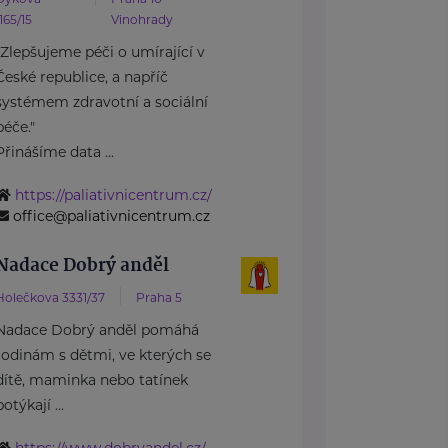
1165/15
Vinohrady
"Zlepšujeme péči o umírající v
České republice, a napříč
systémem zdravotní a sociální
péče."
Přinášíme data ...
https://paliativnicentrum.cz/
office@paliativnicentrum.cz
Nadace Dobrý anděl
Holečkova 3331/37
Praha 5
Nadace Dobrý anděl pomáhá
rodinám s dětmi, ve kterých se
dítě, maminka nebo tatínek
potýkají ...
https://www.dobryandel.cz/