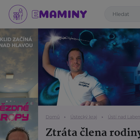
Domů
Ústecký kraj
Ústí nad Labe
Ztráta člena rodin