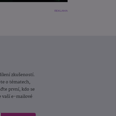
REKLAMA
dílení zkušeností.
ěte o tématech,
te první, kdo se
e vaší e-mailové