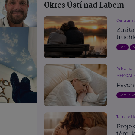
Okres Ústí nad Labem
Centrum pr
Ztráta
truchl
Děti
M
Reklama
MEMOARY 
Psych
Komunik
Tamara H
Projek
těm, k