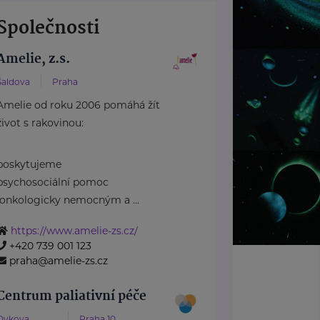
Společnosti
Amelie, z.s.
Šaldova
Praha
Amelie od roku 2006 pomáhá žít
život s rakovinou:
poskytujeme
psychosociální pomoc
onkologicky nemocným a ...
https://www.amelie-zs.cz/
+420 739 001 123
praha@amelie-zs.cz
Centrum paliativní péče
Dykova
Praha 10