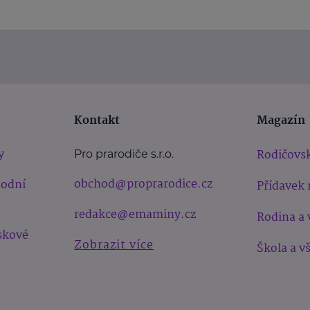
Kontakt
Magazín
y
Rodičovsk
Pro prarodiče s.r.o.
obchod@proprarodice.cz
hodní
Přídavek 
redakce@emaminy.cz
Rodina a 
skové
Zobrazit více
Škola a v