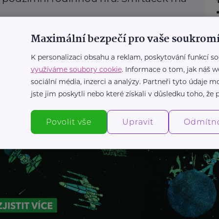
e
Děti
Komunikace
Krizová situace
Podpora a pomoc
Maximální bezpečí pro vaše soukromí
Výchova dětí
K personalizaci obsahu a reklam, poskytování funkcí so
využíváme soubory cookie
. Informace o tom, jak náš w
Další články
sociální média, inzerci a analýzy. Partneři tyto údaje
jste jim poskytli nebo které získali v důsledku toho, že p
Povolit vše
Upravit
Odmítn