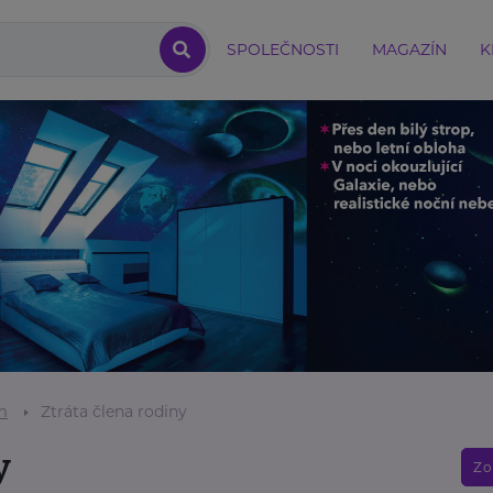
SPOLEČNOSTI
MAGAZÍN
K
m
Ztráta člena rodiny
y
Zo