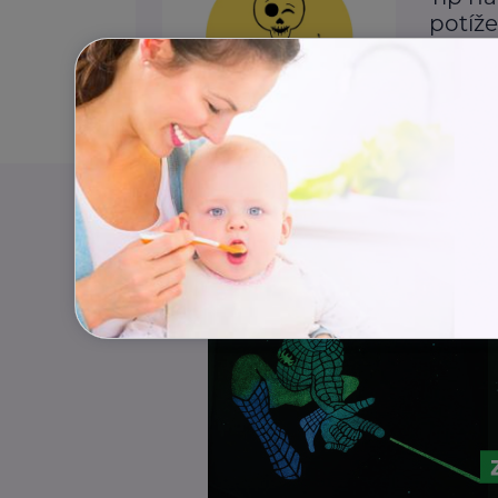
potíž
Aktivity
Rodina