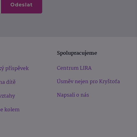
Odeslat
Spolupracujeme
Centrum LIRA
ý příspěvek
Úsměv nejen pro Kryštofa
na dítě
Napsali o nás
vztahy
še kolem