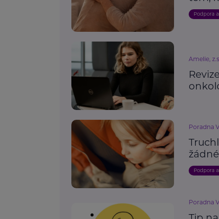
Podpora 
Amelie, z.s
Reviz
onkol
Poradna V
Truchl
žádné
Podpora 
Poradna V
Tip n