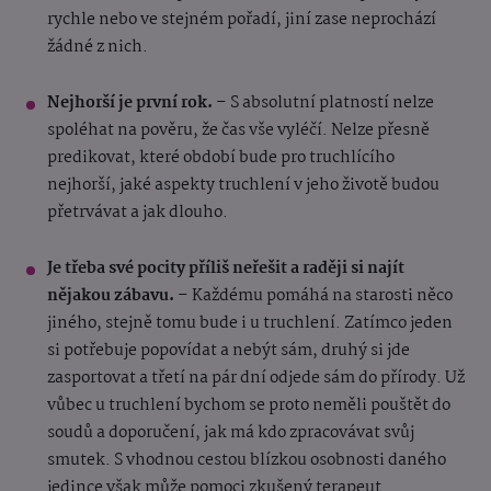
rychle nebo ve stejném pořadí, jiní zase neprochází
žádné z nich.
Nejhorší je první rok.
–
S absolutní platností nelze
spoléhat na pověru, že čas vše vyléčí. Nelze přesně
predikovat, které období bude pro truchlícího
nejhorší, jaké aspekty truchlení v jeho životě budou
přetrvávat a jak dlouho.
Je třeba své pocity příliš neřešit a raději si najít
nějakou zábavu.
– Každému pomáhá na starosti něco
jiného, stejně tomu bude i u truchlení. Zatímco jeden
si potřebuje popovídat a nebýt sám, druhý si jde
zasportovat a třetí na pár dní odjede sám do přírody. Už
vůbec u truchlení bychom se proto neměli pouštět do
soudů a doporučení, jak má kdo zpracovávat svůj
smutek. S vhodnou cestou blízkou osobnosti daného
jedince však může pomoci zkušený terapeut.