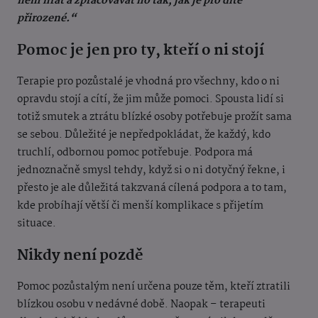
něm hrát a zpracovávat ho tak, jak je pro dítě
přirozené.“
Pomoc je jen pro ty, kteří o ni stojí
Terapie pro pozůstalé je vhodná pro všechny, kdo o ni
opravdu stojí a cítí, že jim může pomoci. Spousta lidí si
totiž smutek a ztrátu blízké osoby potřebuje prožít sama
se sebou. Důležité je nepředpokládat, že každý, kdo
truchlí, odbornou pomoc potřebuje. Podpora má
jednoznačně smysl tehdy, když si o ni dotyčný řekne, i
přesto je ale důležitá takzvaná cílená podpora a to tam,
kde probíhají větší či menší komplikace s přijetím
situace.
Nikdy není pozdě
Pomoc pozůstalým není určena pouze těm, kteří ztratili
blízkou osobu v nedávné době. Naopak – terapeuti