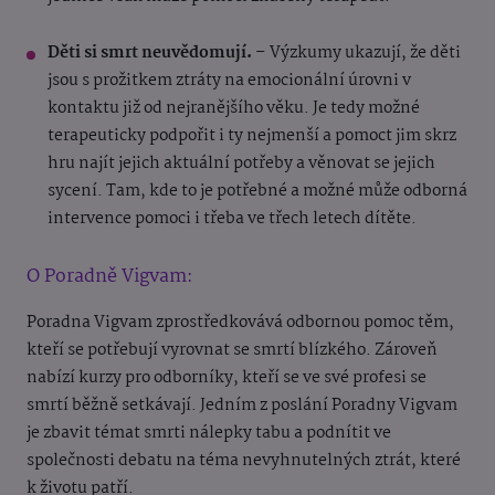
Děti si smrt neuvědomují.
–
Výzkumy ukazují, že děti
jsou s prožitkem ztráty na emocionální úrovni v
kontaktu již od nejranějšího věku. Je tedy možné
terapeuticky podpořit i ty nejmenší a pomoct jim skrz
hru najít jejich aktuální potřeby a věnovat se jejich
sycení. Tam, kde to je potřebné a možné může odborná
intervence pomoci i třeba ve třech letech dítěte.
O Poradně Vigvam:
Poradna Vigvam zprostředkovává odbornou pomoc těm,
kteří se potřebují vyrovnat se smrtí blízkého. Zároveň
nabízí kurzy pro odborníky, kteří se ve své profesi se
smrtí běžně setkávají. Jedním z poslání Poradny Vigvam
je zbavit témat smrti nálepky tabu a podnítit ve
společnosti debatu na téma nevyhnutelných ztrát, které
k životu patří.