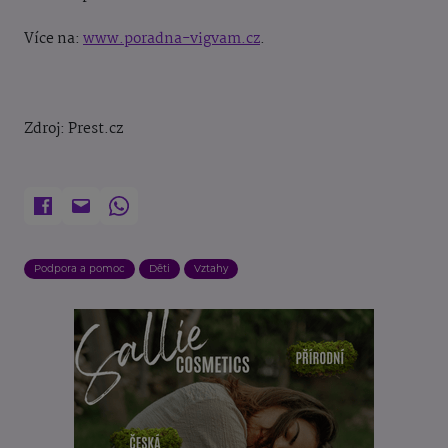
Více na:
www.poradna-vigvam.cz
.
Zdroj: Prest.cz
Podpora a pomoc
Děti
Vztahy