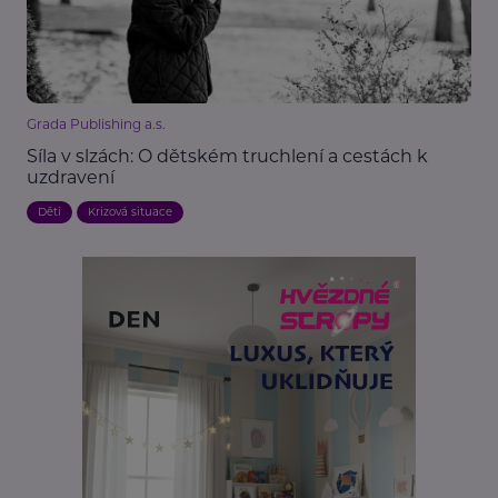
Grada Publishing a.s.
Síla v slzách: O dětském truchlení a cestách k
uzdravení
Děti
Krizová situace