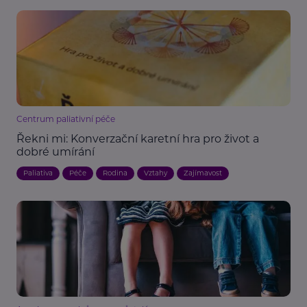
Centrum paliativní péče
Řekni mi: Konverzační karetní hra pro život a
dobré umírání
Paliativa
Péče
Rodina
Vztahy
Zajímavost