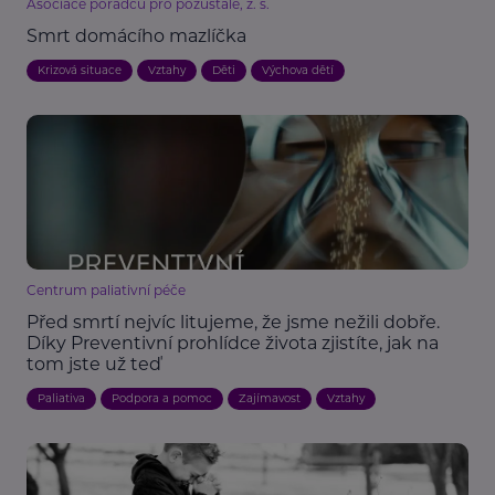
Asociace poradců pro pozůstalé, z. s.
Smrt domácího mazlíčka
Krizová situace
Vztahy
Děti
Výchova dětí
Centrum paliativní péče
Před smrtí nejvíc litujeme, že jsme nežili dobře.
Díky Preventivní prohlídce života zjistíte, jak na
tom jste už teď
Paliativa
Podpora a pomoc
Zajímavost
Vztahy