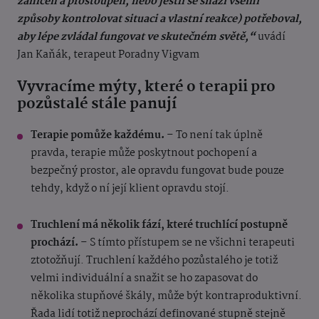
zahlcen a prostoupen, nebo jestli se snaží všemi
způsoby kontrolovat situaci a vlastní reakce) potřeboval,
aby lépe zvládal fungovat ve skutečném světě,“
uvádí
Jan Kaňák, terapeut Poradny Vigvam
Vyvracíme mýty, které o terapii pro
pozůstalé stále panují
Terapie pomůže každému.
– To není tak úplně
pravda, terapie může poskytnout pochopení a
bezpečný prostor, ale opravdu fungovat bude pouze
tehdy, když o ní její klient opravdu stojí.
Truchlení má několik fází, které truchlící postupně
prochází.
– S tímto přístupem se ne všichni terapeuti
ztotožňují. Truchlení každého pozůstalého je totiž
velmi individuální a snažit se ho zapasovat do
několika stupňové škály, může být kontraproduktivní.
Řada lidí totiž neprochází definované stupně stejně