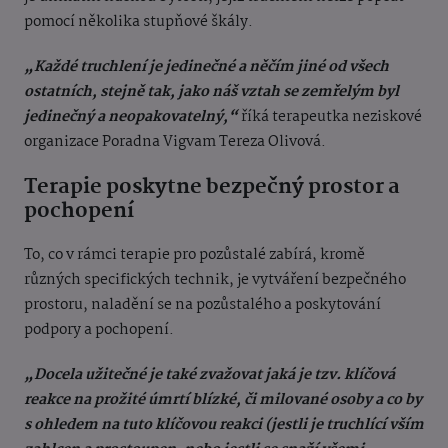
pomocí několika stupňové škály.
„Každé truchlení je jedinečné a něčím jiné od všech
ostatních, stejně tak, jako náš vztah se zemřelým byl
jedinečný a neopakovatelný,“
říká terapeutka neziskové
organizace Poradna Vigvam Tereza Olivová.
Terapie poskytne bezpečný prostor a
pochopení
To, co v rámci terapie pro pozůstalé zabírá, kromě
různých specifických technik, je vytváření bezpečného
prostoru, naladění se na pozůstalého a poskytování
podpory a pochopení.
„Docela užitečné je také zvažovat jaká je tzv. klíčová
reakce na prožité úmrtí blízké, či milované osoby a co by
s ohledem na tuto klíčovou reakci (jestli je truchlící vším