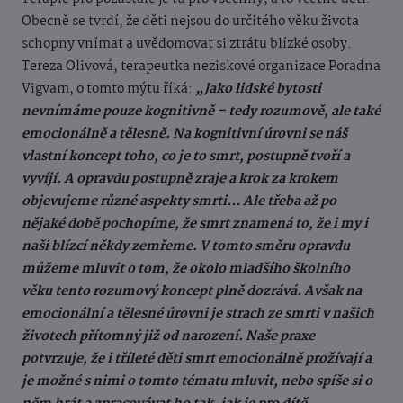
Obecně se tvrdí, že děti nejsou do určitého věku života
schopny vnímat a uvědomovat si ztrátu blízké osoby.
Tereza Olivová, terapeutka neziskové organizace Poradna
Vigvam, o tomto mýtu říká:
„Jako lidské bytosti
nevnímáme pouze kognitivně – tedy rozumově, ale také
emocionálně a tělesně. Na kognitivní úrovni se náš
vlastní koncept toho, co je to smrt, postupně tvoří a
vyvíjí. A opravdu postupně zraje a krok za krokem
objevujeme různé aspekty smrti… Ale třeba až po
nějaké době pochopíme, že smrt znamená to, že i my i
naši blízcí někdy zemřeme. V tomto směru opravdu
můžeme mluvit o tom, že okolo mladšího školního
věku tento rozumový koncept plně dozrává. Avšak na
emocionální a tělesné úrovni je strach ze smrti v našich
životech přítomný již od narození. Naše praxe
potvrzuje, že i tříleté děti smrt emocionálně prožívají a
je možné s nimi o tomto tématu mluvit, nebo spíše si o