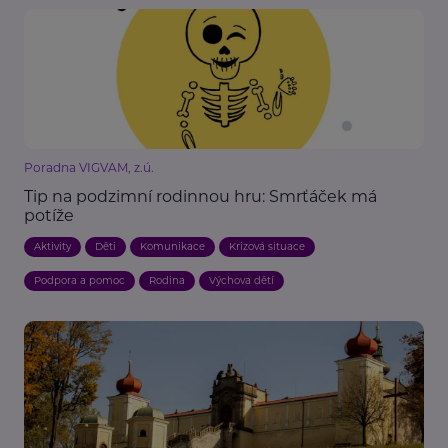
Poradna VIGVAM, z.ú.
Tip na podzimní rodinnou hru: Smrťáček má
potíže
Aktivity
Děti
Komunikace
Krizová situace
Podpora a pomoc
Rodina
Výchova dětí