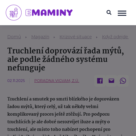
Domů
Magazín
Krizové situace
Když odejde blí
Truchlení doprovází řada mýtů,
ale podle žádného systému
nefunguje
02.11.2025
PORADNA VIGVAM, Z.Ú.
Truchlení a smutek po smrti blízkého je doprovázen
řadou mýtů, který celý, už tak někdy velmi
komplikovaný proces ještě ztěžují. Pro podporu
truchlících je ale dobré nerozvíjet iluze a mýty o
truchlení, ale místo toho nabízet pochopení pro