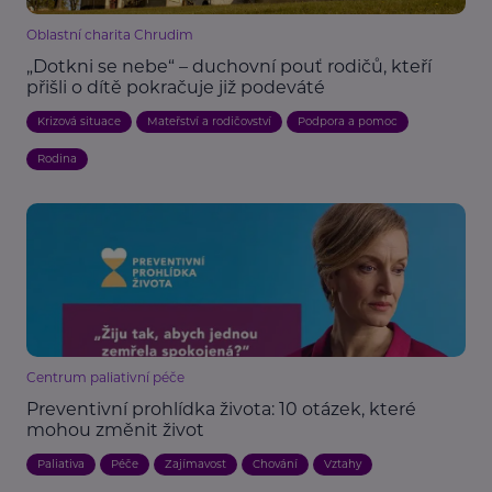
Oblastní charita Chrudim
„Dotkni se nebe“ – duchovní pouť rodičů, kteří
přišli o dítě pokračuje již podeváté
Krizová situace
Mateřství a rodičovství
Podpora a pomoc
Rodina
Centrum paliativní péče
Preventivní prohlídka života: 10 otázek, které
mohou změnit život
Paliativa
Péče
Zajímavost
Chování
Vztahy