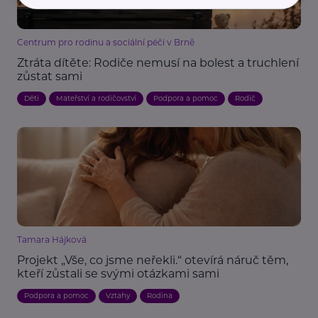
Centrum pro rodinu a sociální péči v Brně
Ztráta dítěte: Rodiče nemusí na bolest a truchlení
zůstat sami
Děti
Mateřství a rodičovství
Podpora a pomoc
Rodič
Tamara Hájková
Projekt „Vše, co jsme neřekli.“ otevírá náruč těm,
kteří zůstali se svými otázkami sami
Podpora a pomoc
Vztahy
Rodina