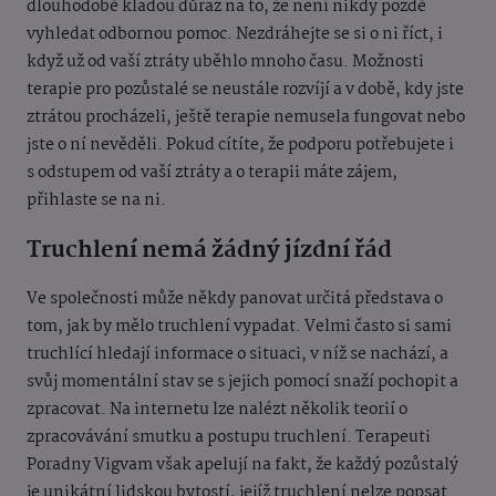
dlouhodobě kladou důraz na to, že není nikdy pozdě
vyhledat odbornou pomoc. Nezdráhejte se si o ni říct, i
když už od vaší ztráty uběhlo mnoho času. Možnosti
terapie pro pozůstalé se neustále rozvíjí a v době, kdy jste
ztrátou procházeli, ještě terapie nemusela fungovat nebo
jste o ní nevěděli. Pokud cítíte, že podporu potřebujete i
s odstupem od vaší ztráty a o terapii máte zájem,
přihlaste se na ni.
Truchlení nemá žádný jízdní řád
Ve společnosti může někdy panovat určitá představa o
tom, jak by mělo truchlení vypadat. Velmi často si sami
truchlící hledají informace o situaci, v níž se nachází, a
svůj momentální stav se s jejich pomocí snaží pochopit a
zpracovat. Na internetu lze nalézt několik teorií o
zpracovávání smutku a postupu truchlení. Terapeuti
Poradny Vigvam však apelují na fakt, že každý pozůstalý
je unikátní lidskou bytostí, jejíž truchlení nelze popsat