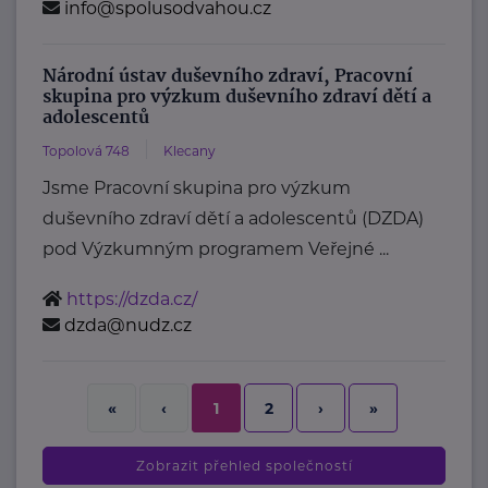
info@spolusodvahou.cz
Národní ústav duševního zdraví, Pracovní
skupina pro výzkum duševního zdraví dětí a
adolescentů
Topolová 748
Klecany
Jsme Pracovní skupina pro výzkum
duševního zdraví dětí a adolescentů (DZDA)
pod Výzkumným programem Veřejné ...
https://dzda.cz/
dzda@nudz.cz
2
›
»
«
‹
1
Zobrazit přehled společností