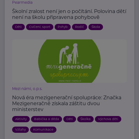
Pearmedia
Školní zralost není jen o počítání. Polovina dětí
není na školu připravena pohybově
Děti
Cvičení, sport
Pohyb
Rodič
Škola
Mezi námi, o.p.s.
Nová éra mezigenerační spolupráce: Značka
Mezigeneračně získala záštitu dvou
ministerstev
Aktivity
Babička a děda
Děti
Školka
Výchova dětí
Vztahy
Komunikace