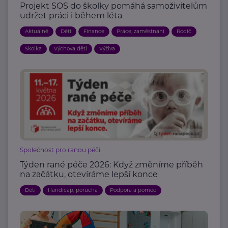
Projekt SOS do školky pomáhá samoživitelům
udržet práci i během léta
Aktuálně
Děti
Finance
Práce, zaměstnání
Rodič
Školka
Výchova dětí
Výživa
Společnost pro ranou péči
Týden rané péče 2026: Když změníme příběh
na začátku, otevíráme lepší konce
Děti
Handicap, porucha
Podpora a pomoc