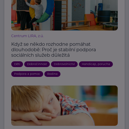
Centrum LIRA, z.ú.
Když se někdo rozhodne pomáhat
dlouhodobě: Proč je stabilní podpora
sociálních služeb důležitá
Děti
Dobročinnost
Dobrovolnictví
Handicap, porucha
Podpora a pomoc
Rodina