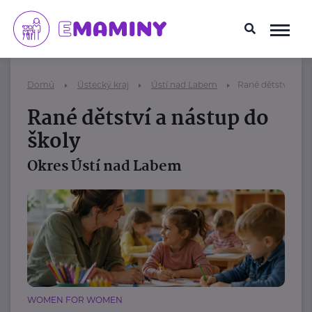
Domů
Ústecký kraj
Ústí nad Labem
Rané dětství a ná
Rané dětství a nástup do
školy
Okres Ústí nad Labem
WOMEN FOR WOMEN