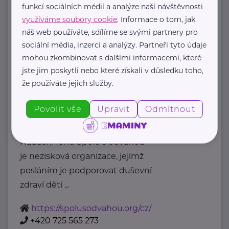
Příslušná osoba dle zákona o ochraně
funkcí sociálních médií a analýze naší návštěvnosti
oznamovatelů
využíváme soubory cookie
. Informace o tom, jak
: Mgr. ...
náš web používáte, sdílíme se svými partnery pro
sociální média, inzerci a analýzy. Partneři tyto údaje
https://www.msmt.cz/
mohou zkombinovat s dalšími informacemi, které
+420 234 811 111
jste jim poskytli nebo které získali v důsledku toho,
posta@msmt.cz
že používáte jejich služby.
Nadační fond Spolu s odvahou
Povolit vše
Upravit
Odmítnout
Žižkova 403
Mladá Boleslav
Nadační fond Spolu s odvahou
je nezisková organizace, jejímž
posláním je podporovat duševní
zdraví dětí ...
https://spolusodvahou.org/cz/
+420 725 565 273