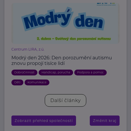
Centrum LIRA, z.ú.
Modrý den 2026: Den porozumění autismu
znovu propojí tisíce lidí
Dobročinnost
Handicap, porucha
Podpora a pomoc
Děti
Komunikace
Další články
Zobrazit přehled společností
Změnit kraj