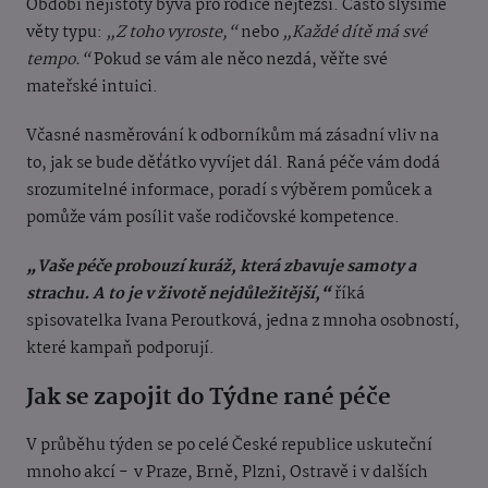
Období nejistoty bývá pro rodiče nejtěžší. Často slyšíme
věty typu:
„Z toho vyroste,“
nebo
„Každé dítě má své
tempo.“
Pokud se vám ale něco nezdá, věřte své
mateřské intuici.
Včasné nasměrování k odborníkům má zásadní vliv na
to, jak se bude děťátko vyvíjet dál. Raná péče vám dodá
srozumitelné informace, poradí s výběrem pomůcek a
pomůže vám posílit vaše rodičovské kompetence.
„Vaše péče probouzí kuráž, která zbavuje samoty a
strachu. A to je v životě nejdůležitější,“
říká
spisovatelka Ivana Peroutková, jedna z mnoha osobností,
které kampaň podporují.
Jak se zapojit do Týdne rané péče
V průběhu týden se po celé České republice uskuteční
mnoho akcí - v Praze, Brně, Plzni, Ostravě i v dalších