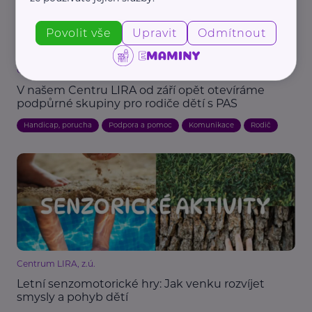
Povolit vše
Upravit
Odmítnout
Centrum LIRA, z.ú.
V našem Centru LIRA od září opět otevíráme
podpůrné skupiny pro rodiče dětí s PAS
Handicap, porucha
Podpora a pomoc
Komunikace
Rodič
Centrum LIRA, z.ú.
Letní senzomotorické hry: Jak venku rozvíjet
smysly a pohyb dětí