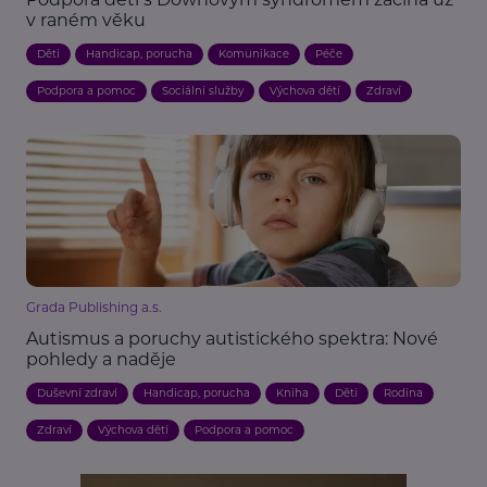
v raném věku
Děti
Handicap, porucha
Komunikace
Péče
Podpora a pomoc
Sociální služby
Výchova dětí
Zdraví
Grada Publishing a.s.
Autismus a poruchy autistického spektra: Nové
pohledy a naděje
Duševní zdraví
Handicap, porucha
Kniha
Děti
Rodina
Zdraví
Výchova dětí
Podpora a pomoc