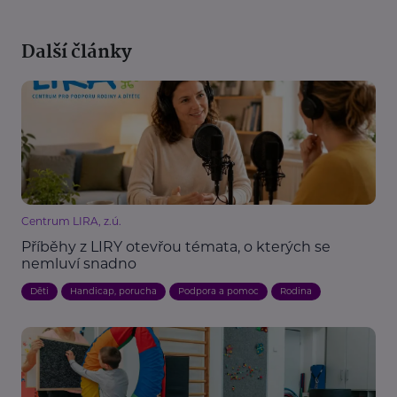
Další články
Centrum LIRA, z.ú.
Příběhy z LIRY otevřou témata, o kterých se
nemluví snadno
Děti
Handicap, porucha
Podpora a pomoc
Rodina