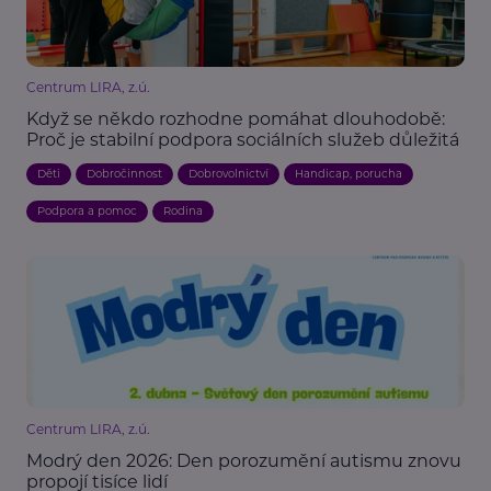
Centrum LIRA, z.ú.
Když se někdo rozhodne pomáhat dlouhodobě:
Proč je stabilní podpora sociálních služeb důležitá
Děti
Dobročinnost
Dobrovolnictví
Handicap, porucha
Podpora a pomoc
Rodina
Centrum LIRA, z.ú.
Modrý den 2026: Den porozumění autismu znovu
propojí tisíce lidí