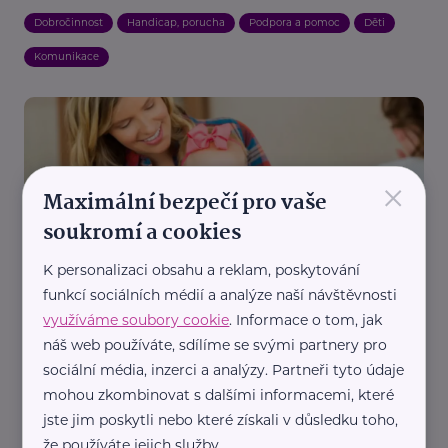
Dobročinnost
Handicap, porucha
Podpora a pomoc
Děti
Komunikace
×
Maximální bezpečí pro vaše
soukromí a cookies
Centrum LIRA, z.ú.
K personalizaci obsahu a reklam, poskytování
Když má dítě jiné potřeby, než okolí chápe
funkcí sociálních médií a analýze naší návštěvnosti
Handicap, porucha
Podpora a pomoc
Sociální služby
Děti
využíváme soubory cookie
. Informace o tom, jak
náš web používáte, sdílíme se svými partnery pro
Rodič
sociální média, inzerci a analýzy. Partneři tyto údaje
mohou zkombinovat s dalšími informacemi, které
jste jim poskytli nebo které získali v důsledku toho,
že používáte jejich služby.