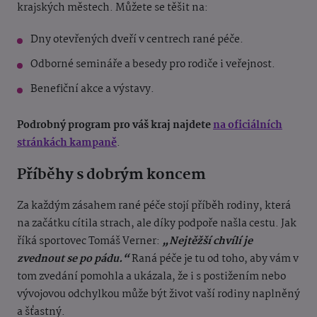
krajských městech. Můžete se těšit na:
Dny otevřených dveří v centrech rané péče.
Odborné semináře a besedy pro rodiče i veřejnost.
Benefiční akce a výstavy.
Podrobný program pro váš kraj najdete
na oficiálních
stránkách kampaně
.
Příběhy s dobrým koncem
Za každým zásahem rané péče stojí příběh rodiny, která
na začátku cítila strach, ale díky podpoře našla cestu. Jak
říká sportovec Tomáš Verner:
„Nejtěžší chvílí je
zvednout se po pádu.“
Raná péče je tu od toho, aby vám v
tom zvedání pomohla a ukázala, že i s postižením nebo
vývojovou odchylkou může být život vaší rodiny naplněný
a šťastný.