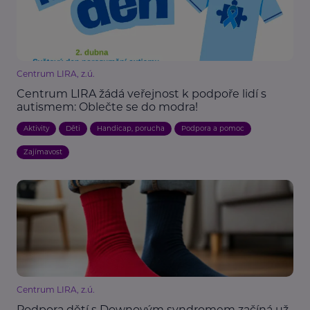
Centrum LIRA, z.ú.
Centrum LIRA žádá veřejnost k podpoře lidí s
autismem: Oblečte se do modra!
Aktivity
Děti
Handicap, porucha
Podpora a pomoc
Zajímavost
Centrum LIRA, z.ú.
Podpora dětí s Downovým syndromem začíná už