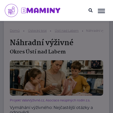
Domů
Ústecký kraj
Ústí nad Labem
Náhradní výživné
Náhradní výživné
Okres Ústí nad Labem
Projekt VašeVýživné.cz, Asociace neúplných rodin z.s.
Vymáhání výživného: Nejčastější otázky a
odpovědi