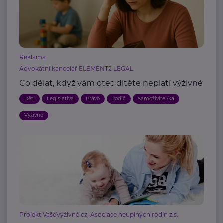
Reklama
Advokátní kancelář ELEMENTZ LEGAL
Co dělat, když vám otec dítěte neplatí výživné
Děti
Legislativa
Právo
Rodič
Samoživitel/ka
Výživné
Projekt VašeVýživné.cz, Asociace neúplných rodin z.s.