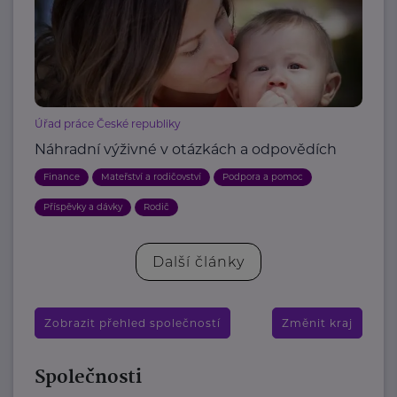
Úřad práce České republiky
Náhradní výživné v otázkách a odpovědích
Finance
Mateřství a rodičovství
Podpora a pomoc
Příspěvky a dávky
Rodič
Další články
Zobrazit přehled společností
Změnit kraj
Společnosti