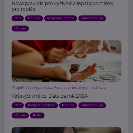
Nová pravidla pro výživné a lepší podmínky
pro rodiče
Děti
Finance
Podpora a pomoc
Samoživitel/ka
Výživné
Projekt VašeVýživné.cz, Asociace neúplných rodin z.s.
Vaševýživné.cz: Data za rok 2024
Děti
Podpora a pomoc
Finance
Samoživitel/ka
Výživné
Rodič