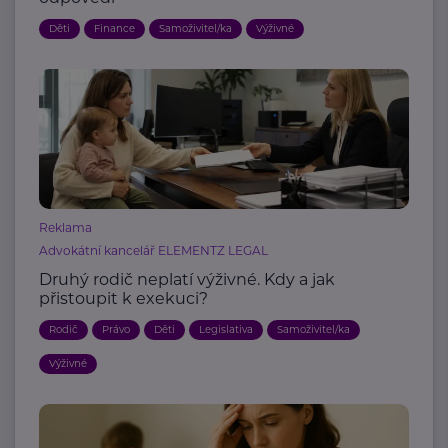
Děti
Finance
Samoživitel/ka
Výživné
Reklama
Advokátní kancelář ELEMENTZ LEGAL
Druhý rodič neplatí výživné. Kdy a jak
přistoupit k exekuci?
Rodič
Právo
Děti
Legislativa
Samoživitel/ka
Výživné