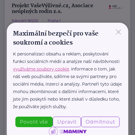
Projekt VašeVýživné.cz, Asociace
neúplných rodin z.s.
Národní 961/25
Praha 1
×
VašeVýživné.cz
Maximální bezpečí pro vaše
je asistenční program, který pod
soukromí a cookies
záštitou Asociace neúplných rodin z.
K personalizaci obsahu a reklam, poskytování
s. pomáhá rodičům získat ...
funkcí sociálních médií a analýze naší návštěvnosti
využíváme soubory cookie
. Informace o tom, jak
https://www.vasevyzivne.cz/
náš web používáte, sdílíme se svými partnery pro
+420 800 400 441
sociální média, inzerci a analýzy. Partneři tyto údaje
info@vasevyzivne.cz
mohou zkombinovat s dalšími informacemi, které
jste jim poskytli nebo které získali v důsledku toho,
že používáte jejich služby.
Zobrazit přehled společností
Povolit vše
Upravit
Odmítnout