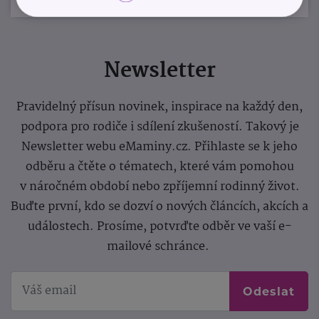
Newsletter
Pravidelný přísun novinek, inspirace na každý den,
podpora pro rodiče i sdílení zkušeností. Takový je
Newsletter webu eMaminy.cz. Přihlaste se k jeho
odběru a čtěte o tématech, které vám pomohou
v náročném období nebo zpříjemní rodinný život.
Buďte první, kdo se dozví o nových článcích, akcích a
událostech. Prosíme, potvrďte odběr ve vaší e-
mailové schránce.
Odeslat