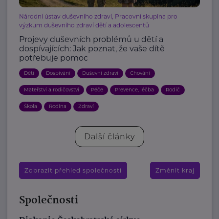
Národní ústav duševního zdraví, Pracovní skupina pro
výzkum duševního zdraví dětí a adolescentů
Projevy duševních problémů u dětí a
dospívajících: Jak poznat, že vaše dítě
potřebuje pomoc
Děti
Dospívání
Duševní zdraví
Chování
Mateřství a rodičovství
Péče
Prevence, léčba
Rodič
Škola
Rodina
Zdraví
Další články
Zobrazit přehled společností
Změnit kraj
Společnosti