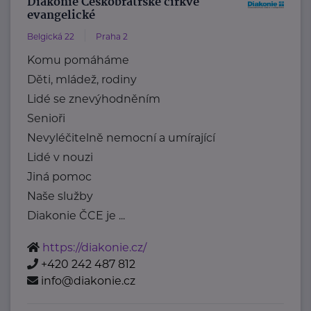
Diakonie Českobratrské církve
evangelické
Belgická 22
Praha 2
Komu pomáháme
Děti, mládež, rodiny
Lidé se znevýhodněním
Senioři
Nevyléčitelně nemocní a umírající
Lidé v nouzi
Jiná pomoc
Naše služby
Diakonie ČCE je ...
https://diakonie.cz/
+420 242 487 812
info@diakonie.cz