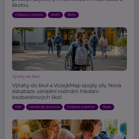
školou
Podpora a pomoc
Rodič
Škola
Výtahy do škol
Výtahy do škol a VozejkMap spojily síly. Nová
databáze usnadní rodinám hledání
bezbariérových škol
Děti
Handicap, porucha
Podpora a pomoc
Škola