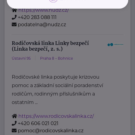
https://www.nudz.cz/
+420 283 088 111
podatelna@nudz.cz
Rodičovská linka Linky bezpečí
(Linka bezpečí, z. s.)
Ústavní 95
Praha 8 – Bohnice
Rodičovské linka poskytuje krizovou
pomoc a základní sociální poradenství
rodičům, rodinným příslušníkům a
ostatním ...
https://www.rodicovskalinka.cz/
+420 606 021 021
pomoc@rodicovskalinka.cz