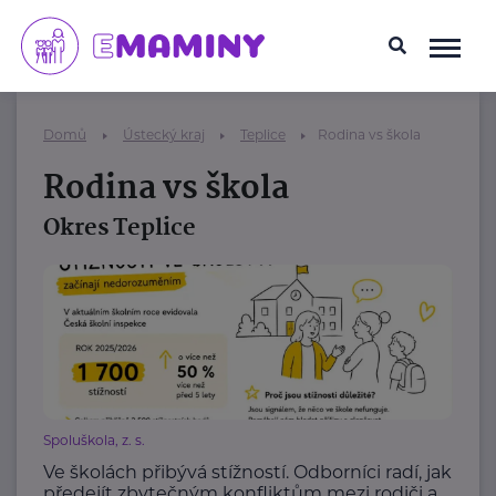
Domů
Ústecký kraj
Teplice
Rodina vs škola
Rodina vs škola
Okres Teplice
Spoluškola, z. s.
Ve školách přibývá stížností. Odborníci radí, jak
předejít zbytečným konfliktům mezi rodiči a