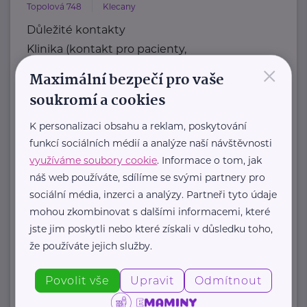
Topolová 748
Klecany
Důležité kontakty
Klinika (kontakt pro pacienty,
×
objednávání)
Maximální bezpečí pro vaše
Telefon
soukromí a cookies
+420 283 088 244
E-mail
K personalizaci obsahu a reklam, poskytování
funkcí sociálních médií a analýze naší návštěvnosti
ambulance@nudz.cz
využíváme soubory cookie
. Informace o tom, jak
Zdravotní dokumentace
náš web používáte, sdílíme se svými partnery pro
Telefon
sociální média, inzerci a analýzy. Partneři tyto údaje
+420 283 088 111
mohou zkombinovat s dalšími informacemi, které
E-mail
jste jim poskytli nebo které získali v důsledku toho,
datová schránka: uehpcbb
že používáte jejich služby.
Recepce
Telefon
Povolit vše
Upravit
Odmítnout
+420 ...