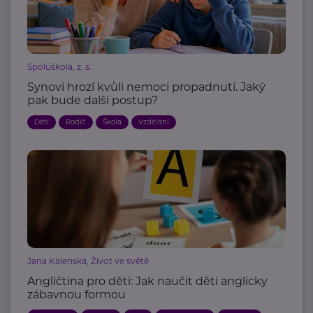
Spoluškola, z. s.
Synovi hrozí kvůli nemoci propadnutí. Jaký
pak bude další postup?
Děti
Rodič
Škola
Vzdělání
Jana Kalenská, Život ve světě
Angličtina pro děti: Jak naučit děti anglicky
zábavnou formou