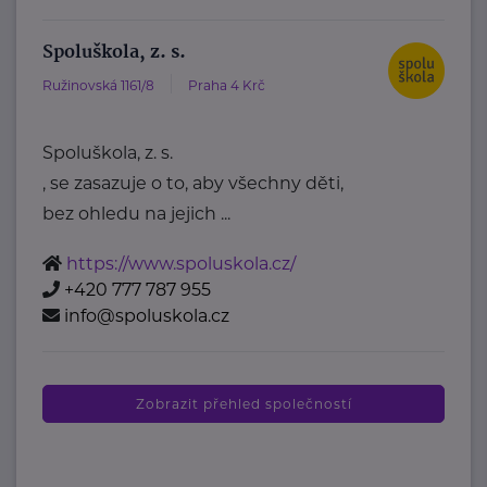
Spoluškola, z. s.
Ružinovská 1161/8
Praha 4 Krč
Spoluškola, z. s.
, se zasazuje o to, aby všechny děti,
bez ohledu na jejich ...
https://www.spoluskola.cz/
+420 777 787 955
info@spoluskola.cz
Zobrazit přehled společností