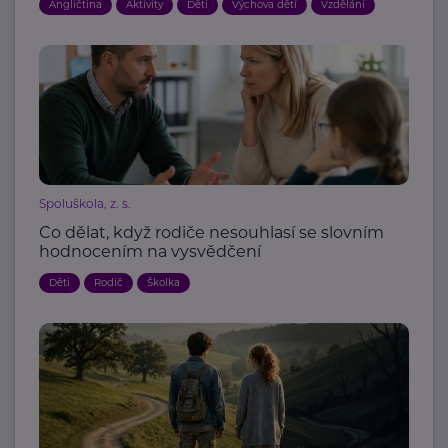
Angličtina
Aktivity
Děti
Výchova dětí
Vzdělání
Spoluškola, z. s.
Co dělat, když rodiče nesouhlasí se slovním
hodnocením na vysvědčení
Děti
Rodič
Školka