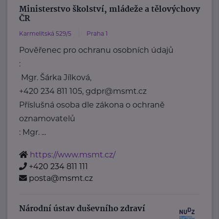
Ministerstvo školství, mládeže a tělovýchovy
ČR
Karmelitská 529/5
Praha 1
Pověřenec pro ochranu osobních údajů
:
Mgr. Šárka Jílková,
+420 234 811 105, gdpr@msmt.cz
Příslušná osoba dle zákona o ochraně
oznamovatelů
: Mgr. ...
https://www.msmt.cz/
+420 234 811 111
posta@msmt.cz
Národní ústav duševního zdraví