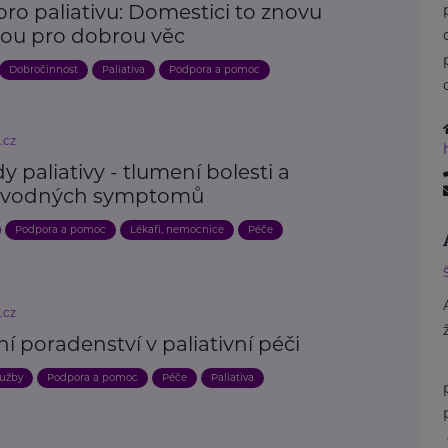
pro paliativu: Domestici to znovu
dou pro dobrou věc
Dobročinnost
Paliativa
Podpora a pomoc
.cz
y paliativy - tlumení bolesti a
ovodných symptomů
Podpora a pomoc
Lékaři, nemocnice
Péče
.cz
ní poradenství v paliativní péči
lužby
Podpora a pomoc
Péče
Paliativa