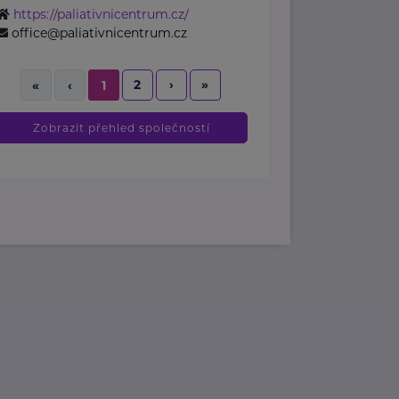
https://paliativnicentrum.cz/
office@paliativnicentrum.cz
2
›
»
«
‹
1
Zobrazit přehled společností