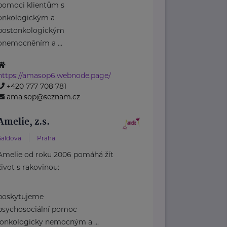
pomoci klientům s
onkologickým a
postonkologickým
onemocněním a ...
https://amasop6.webnode.page/
+420 777 708 781
ama.sop@seznam.cz
Amelie, z.s.
Šaldova
Praha
Amelie od roku 2006 pomáhá žít
život s rakovinou:
poskytujeme
psychosociální pomoc
onkologicky nemocným a ...