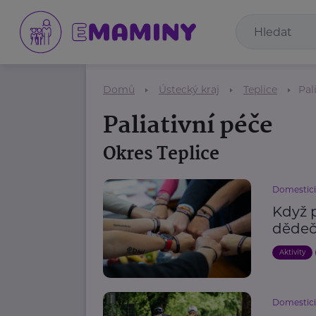
Domů
Ústecký kraj
Teplice
Pal
Paliativní péče
Okres Teplice
Domestici
Když p
dědeč
Aktivity
Domestici