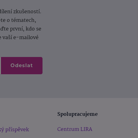
dílení zkušeností.
ěte o tématech,
te první, kdo se
e vaší e-mailové
Odeslat
Spolupracujeme
Centrum LIRA
ý příspěvek