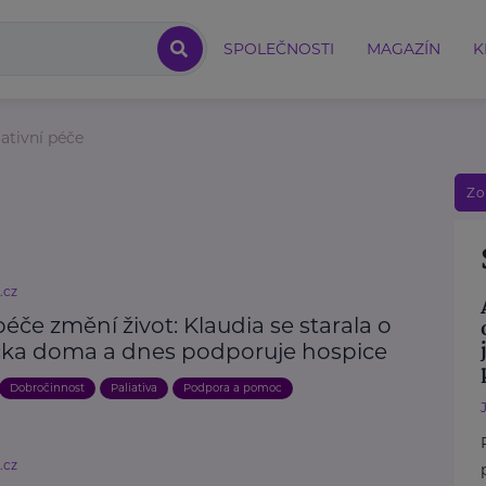
SPOLEČNOSTI
MAGAZÍN
K
iativní péče
Zo
.cz
éče změní život: Klaudia se starala o
ka doma a dnes podporuje hospice
Dobročinnost
Paliativa
Podpora a pomoc
.cz