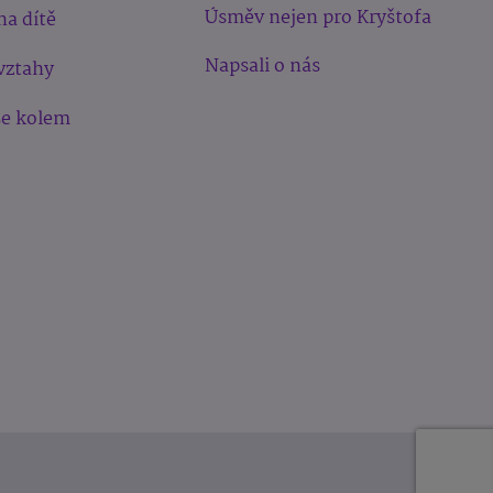
Úsměv nejen pro Kryštofa
na dítě
Napsali o nás
vztahy
še kolem