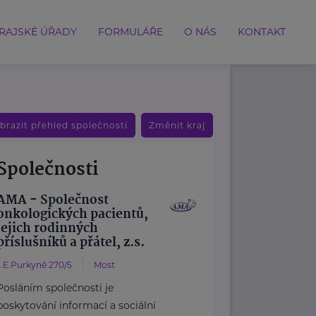
RAJSKÉ ÚŘADY
FORMULÁŘE
O NÁS
KONTAKT
brazit přehled společností
Změnit kraj
Společnosti
AMA - Společnost
onkologických pacientů,
jejich rodinných
příslušníků a přátel, z.s.
J.E.Purkyně 270/5
Most
Posláním společnosti je
poskytování informací a sociální