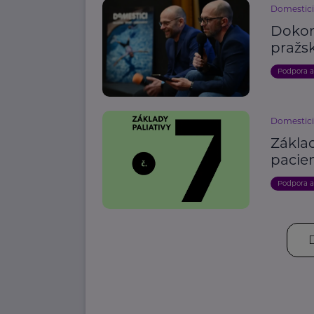
Domestici
Dokona
pražs
Podpora 
Domestici
Základ
pacie
Podpora 