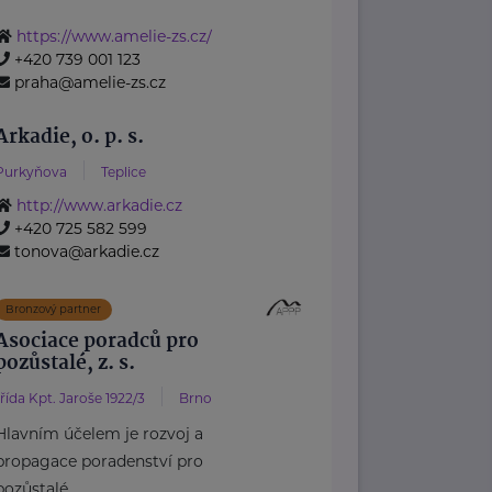
https://www.amelie-zs.cz/
+420 739 001 123
praha@amelie-zs.cz
Arkadie, o. p. s.
Purkyňova
Teplice
http://www.arkadie.cz
+420 725 582 599
tonova@arkadie.cz
Bronzový partner
Asociace poradců pro
pozůstalé, z. s.
třída Kpt. Jaroše 1922/3
Brno
Hlavním účelem je rozvoj a
propagace poradenství pro
pozůstalé.