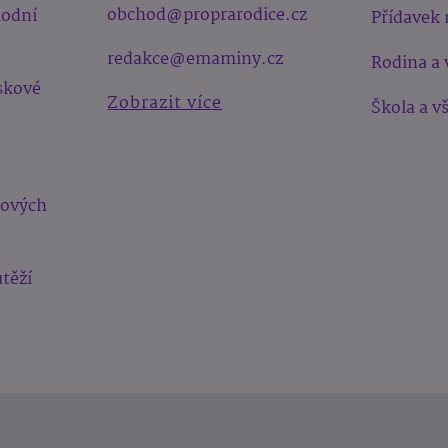
obchod@proprarodice.cz
hodní
Přídavek 
redakce@emaminy.cz
Rodina a 
skové
Zobrazit více
Škola a v
bových
těží