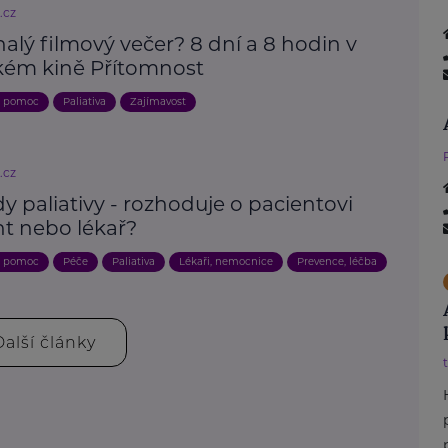
.cz
lý filmový večer? 8 dní a 8 hodin v
kém kině Přítomnost
a pomoc
Paliativa
Zajímavost
.cz
y paliativy - rozhoduje o pacientovi
nt nebo lékař?
a pomoc
Péče
Paliativa
Lékaři, nemocnice
Prevence, léčba
Další články