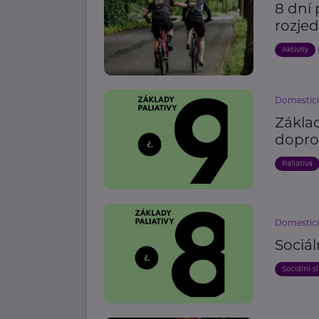
8 dní 
rozje
Aktivity
Domestici
Základ
dopr
Paliativa
Domestici
Sociál
Sociální s