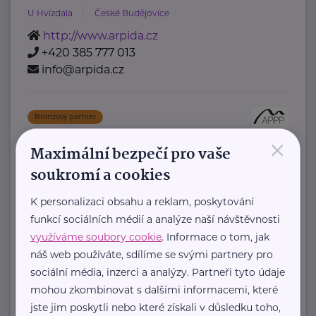
U Hvízdala
České Budějovice
http://www.arpida.cz
+420 385 777 013
info@arpida.cz
Bronzový partner
Asociace poradců pro pozůstalé, z. s.
×
Maximální bezpečí pro vaše
třída Kpt. Jaroše 1922/3
Brno
soukromí a cookies
Hlavním účelem je rozvoj a
K personalizaci obsahu a reklam, poskytování
propagace poradenství pro pozůstalé.
funkcí sociálních médií a analýze naší návštěvnosti
Sdružení usiluje o:
využíváme soubory cookie
. Informace o tom, jak
a) zpracování koncepce poradenství ...
náš web používáte, sdílíme se svými partnery pro
sociální média, inzerci a analýzy. Partneři tyto údaje
https://poradci-pro-pozustale.cz/
mohou zkombinovat s dalšími informacemi, které
info@poradci-pro-pozustale.cz
jste jim poskytli nebo které získali v důsledku toho,