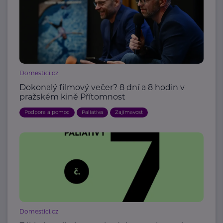
Domestici.cz
Dokonalý filmový večer? 8 dní a 8 hodin v
pražském kině Přítomnost
Podpora a pomoc
Paliativa
Zajímavost
Domestici.cz