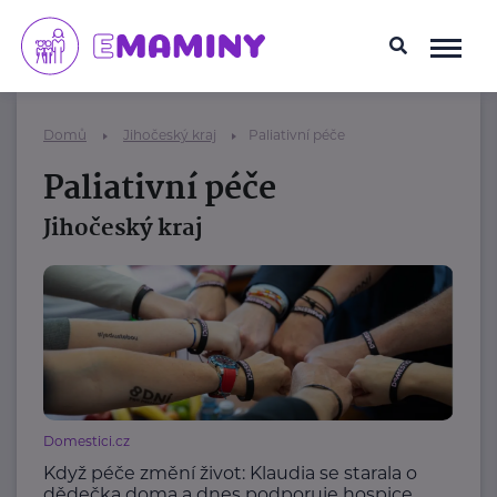
Domů
Jihočeský kraj
Paliativní péče
Paliativní péče
Jihočeský kraj
Domestici.cz
Když péče změní život: Klaudia se starala o
dědečka doma a dnes podporuje hospice