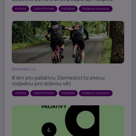
Aktivity
Dobročinnost
Paliativa
Podpora a pomoc
Domestici.cz
8 dní pro paliativu: Domestici to znovu
rozjedou pro dobrou věc
Aktivity
Dobročinnost
Paliativa
Podpora a pomoc