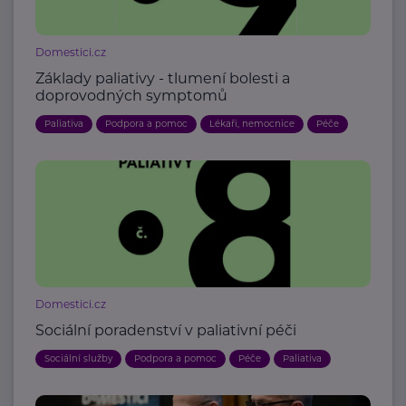
Domestici.cz
Základy paliativy - tlumení bolesti a
doprovodných symptomů
Paliativa
Podpora a pomoc
Lékaři, nemocnice
Péče
Domestici.cz
Sociální poradenství v paliativní péči
Sociální služby
Podpora a pomoc
Péče
Paliativa