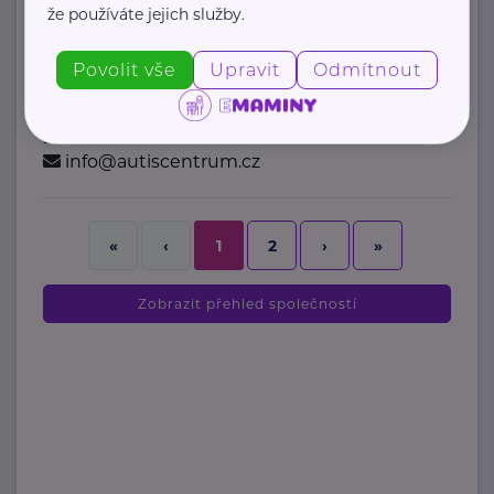
že používáte jejich služby.
Autis Centrum, o.p.s.
Povolit vše
Upravit
Odmítnout
Plzeňská
České Budějovice
www.autiscentrum.cz
+420 606 046 118
info@autiscentrum.cz
2
›
»
«
‹
1
Zobrazit přehled společností