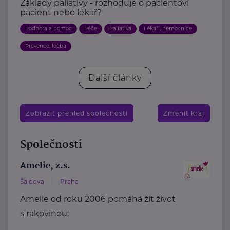
Základy paliativy - rozhoduje o pacientovi
pacient nebo lékař?
Podpora a pomoc
Péče
Paliativa
Lékaři, nemocnice
Prevence, léčba
Další články
Zobrazit přehled společností
Změnit kraj
Společnosti
Amelie, z.s.
Šaldova
Praha
Amelie od roku 2006 pomáhá žít život
s rakovinou: