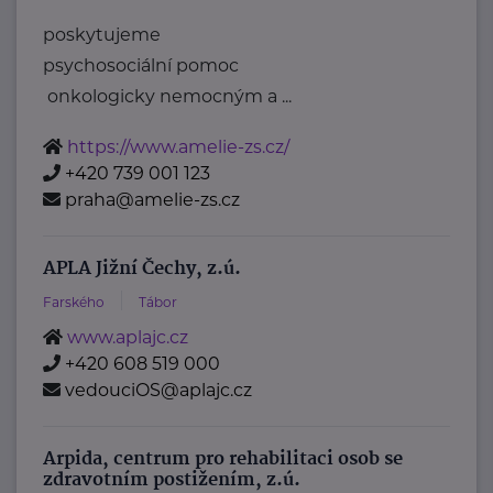
poskytujeme
psychosociální pomoc
onkologicky nemocným a ...
https://www.amelie-zs.cz/
+420 739 001 123
praha@amelie-zs.cz
APLA Jižní Čechy, z.ú.
Farského
Tábor
www.aplajc.cz
+420 608 519 000
vedouciOS@aplajc.cz
Arpida, centrum pro rehabilitaci osob se
zdravotním postižením, z.ú.