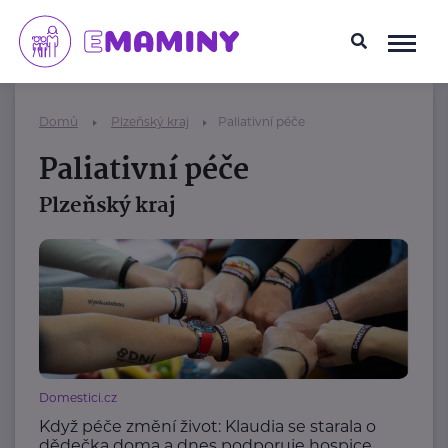
Domů
Plzeňský kraj
Paliativní péče
Paliativní péče
Plzeňský kraj
Domestici.cz
Když péče změní život: Klaudia se starala o
dědečka doma a dnes podporuje hospice