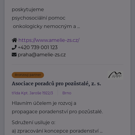
poskytujeme
psychosociální pomoc
onkologicky nemocným a ...
https://www.amelie-zs.cz/
+420 739 001 123
praha@amelie-zs.cz
Bronzový partner
Asociace poradců pro pozůstalé, z. s.
třída Kpt. Jaroše 1922/3
Brno
Hlavním účelem je rozvoj a
propagace poradenství pro pozůstalé.
Sdružení usiluje o:
a) zpracování koncepce poradenství ...