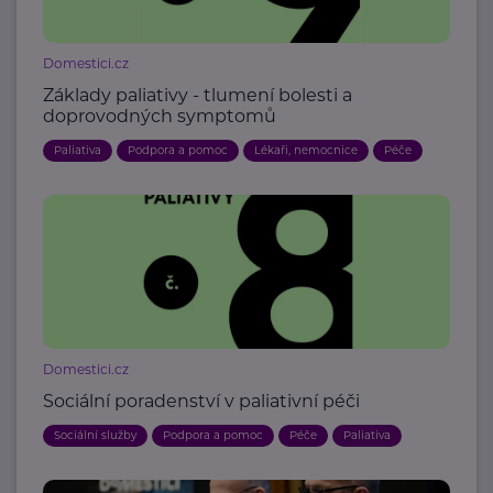
Domestici.cz
Základy paliativy - tlumení bolesti a
doprovodných symptomů
Paliativa
Podpora a pomoc
Lékaři, nemocnice
Péče
Domestici.cz
Sociální poradenství v paliativní péči
Sociální služby
Podpora a pomoc
Péče
Paliativa