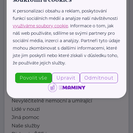
soukromí a cookies
Americká
Tachov
http://www.csstachov.cz
K personalizaci obsahu a reklam, poskytování
+420 374 732 911
funkcí sociálních médií a analýze naší návštěvnosti
reditel@csstachov.cz
využíváme soubory cookie
. Informace o tom, jak
náš web používáte, sdílíme se svými partnery pro
sociální média, inzerci a analýzy. Partneři tyto údaje
Diakonie Českobratrské církve
evangelické
mohou zkombinovat s dalšími informacemi, které
jste jim poskytli nebo které získali v důsledku toho,
Belgická 22
Praha 2
že používáte jejich služby.
Komu pomáháme
Děti, mládež, rodiny
Povolit vše
Upravit
Odmítnout
Lidé se znevýhodněním
Senioři
Nevyléčitelně nemocní a umírající
Lidé v nouzi
Jiná pomoc
Naše služby