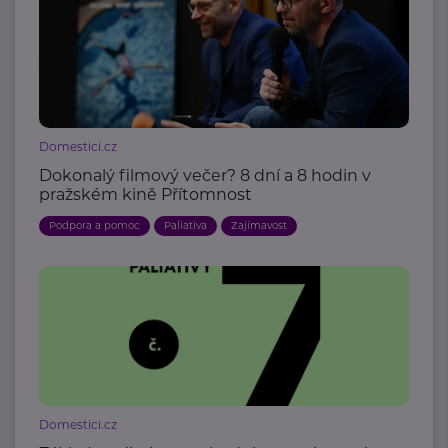
Domestici.cz
Dokonalý filmový večer? 8 dní a 8 hodin v
pražském kině Přítomnost
Podpora a pomoc
Paliativa
Zajímavost
Domestici.cz