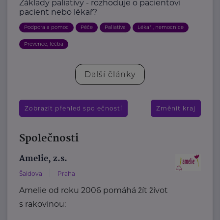
Základy paliativy - rozhoduje o pacientovi
pacient nebo lékař?
Podpora a pomoc
Péče
Paliativa
Lékaři, nemocnice
Prevence, léčba
Další články
Zobrazit přehled společností
Změnit kraj
Společnosti
Amelie, z.s.
Šaldova
Praha
Amelie od roku 2006 pomáhá žít život
s rakovinou: