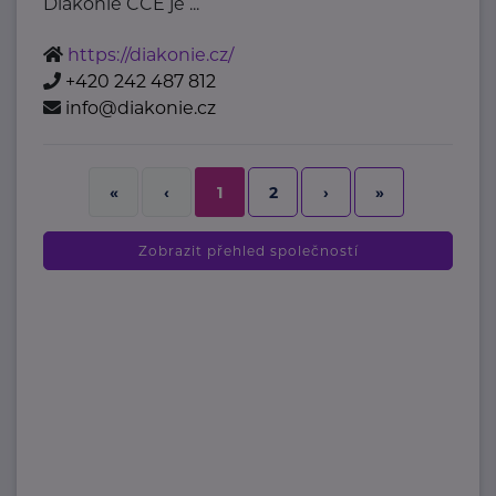
Diakonie ČCE je ...
https://diakonie.cz/
+420 242 487 812
info@diakonie.cz
2
›
»
«
‹
1
Zobrazit přehled společností