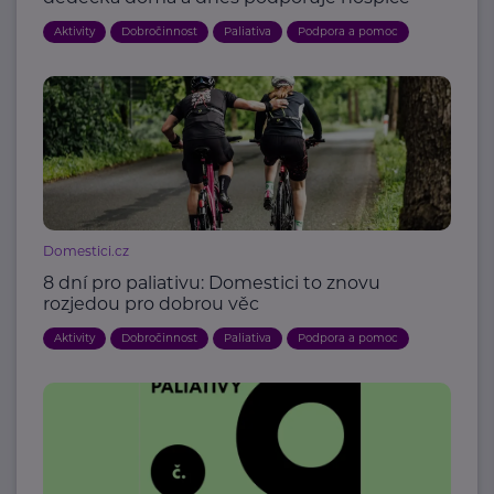
Aktivity
Dobročinnost
Paliativa
Podpora a pomoc
Domestici.cz
8 dní pro paliativu: Domestici to znovu
rozjedou pro dobrou věc
Aktivity
Dobročinnost
Paliativa
Podpora a pomoc