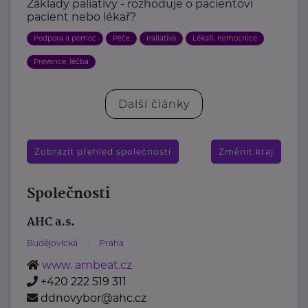
Základy paliativy - rozhoduje o pacientovi
pacient nebo lékař?
Podpora a pomoc
Péče
Paliativa
Lékaři, nemocnice
Prevence, léčba
Další články
Zobrazit přehled společností
Změnit kraj
Společnosti
AHC a.s.
Budějovická
Praha
www. ambeat.cz
+420 222 519 311
ddnovybor@ahc.cz