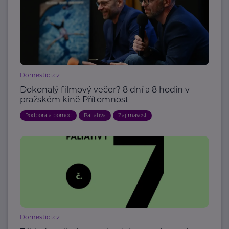
Domestici.cz
Dokonalý filmový večer? 8 dní a 8 hodin v
pražském kině Přítomnost
Podpora a pomoc
Paliativa
Zajímavost
Domestici.cz