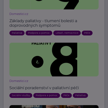
Domestici.cz
Základy paliativy - tlumení bolesti a
doprovodných symptomů
Paliativa
Podpora a pomoc
Lékaři, nemocnice
Péče
Domestici.cz
Sociální poradenství v paliativní péči
Sociální služby
Podpora a pomoc
Péče
Paliativa