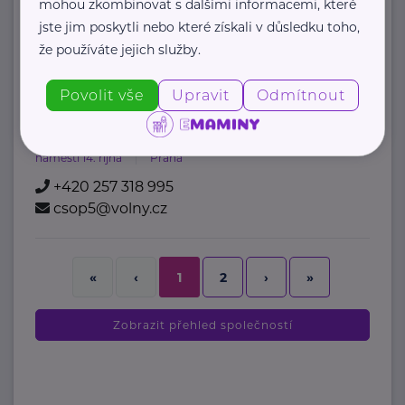
mohou zkombinovat s dalšími informacemi, které
jste jim poskytli nebo které získali v důsledku toho,
https://paliativnicentrum.cz/
že používáte jejich služby.
office@paliativnicentrum.cz
Povolit vše
Upravit
Odmítnout
Centrum sociální a ošetřovatelské pomoci
Praha 5
náměstí 14. října
Praha
+420 257 318 995
csop5@volny.cz
2
›
»
«
‹
1
Zobrazit přehled společností