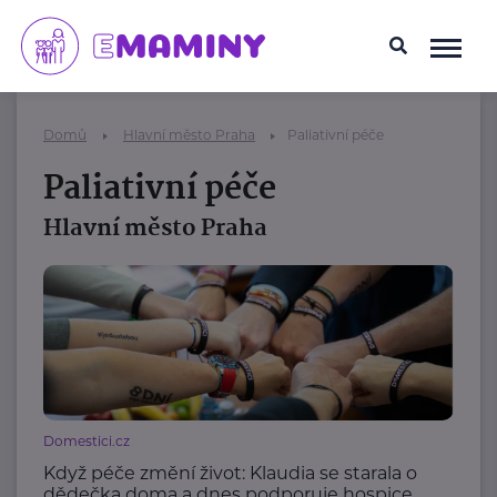
Domů
Hlavní město Praha
Paliativní péče
Paliativní péče
Hlavní město Praha
Domestici.cz
Když péče změní život: Klaudia se starala o
dědečka doma a dnes podporuje hospice