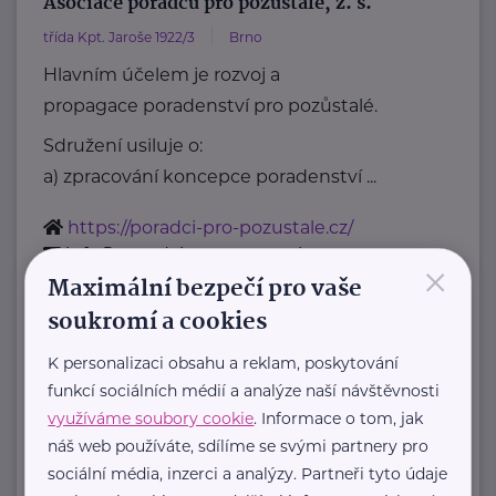
Asociace poradců pro pozůstalé, z. s.
třída Kpt. Jaroše 1922/3
Brno
Hlavním účelem je rozvoj a
propagace poradenství pro pozůstalé.
Sdružení usiluje o:
a) zpracování koncepce poradenství ...
https://poradci-pro-pozustale.cz/
info@poradci-pro-pozustale.cz
×
Maximální bezpečí pro vaše
soukromí a cookies
Centrum paliativní péče
Dykova 1165/15
Praha 10 Vinohrady
K personalizaci obsahu a reklam, poskytování
funkcí sociálních médií a analýze naší návštěvnosti
"Zlepšujeme péči o umírající v České
využíváme soubory cookie
. Informace o tom, jak
republice, a napříč systémem
náš web používáte, sdílíme se svými partnery pro
zdravotní a sociální péče."
sociální média, inzerci a analýzy. Partneři tyto údaje
Přinášíme data ...