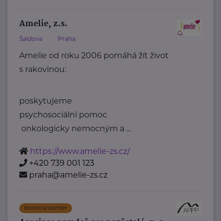
Amelie, z.s.
Šaldova
Praha
Amelie od roku 2006 pomáhá žít život
s rakovinou:
poskytujeme
psychosociální pomoc
onkologicky nemocným a ...
https://www.amelie-zs.cz/
+420 739 001 123
praha@amelie-zs.cz
Bronzový partner