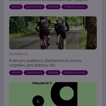
Aktivity
Dobročinnost
Paliativa
Podpora a pomoc
Domestici.cz
8 dní pro paliativu: Domestici to znovu
rozjedou pro dobrou věc
Aktivity
Dobročinnost
Paliativa
Podpora a pomoc