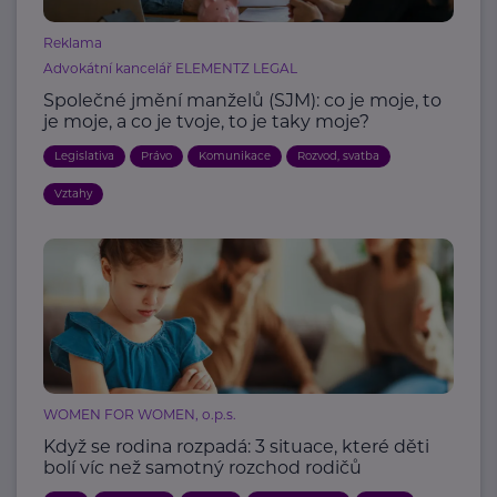
Reklama
Advokátní kancelář ELEMENTZ LEGAL
Společné jmění manželů (SJM): co je moje, to
je moje, a co je tvoje, to je taky moje?
Legislativa
Právo
Komunikace
Rozvod, svatba
Vztahy
WOMEN FOR WOMEN, o.p.s.
Když se rodina rozpadá: 3 situace, které děti
bolí víc než samotný rozchod rodičů