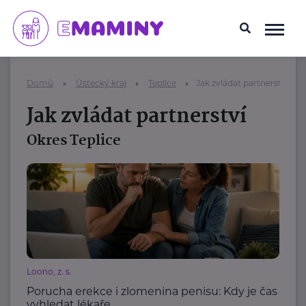
Domů
Ústecký kraj
Teplice
Jak zvládat partnerství
Jak zvládat partnerství
Okres Teplice
Loono, z. s.
Porucha erekce i zlomenina penisu: Kdy je čas
vyhledat lékaře