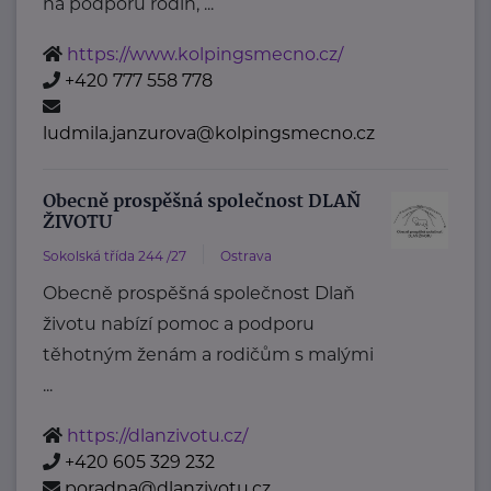
na podporu rodin, ...
https://www.kolpingsmecno.cz/
+420 777 558 778
ludmila.janzurova@kolpingsmecno.cz
Obecně prospěšná společnost DLAŇ
ŽIVOTU
Sokolská třída 244 /27
Ostrava
Obecně prospěšná společnost Dlaň
životu nabízí pomoc a podporu
těhotným ženám a rodičům s malými
...
https://dlanzivotu.cz/
+420 605 329 232
poradna@dlanzivotu.cz