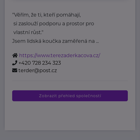
"Věřím, že ti, kteří pomáhají,
si zaslouží podporu a prostor pro
vlastní růst."
Jsem lidská koučka zaměřená na ...
https://www.terezaderkacova.cz/
+420 728 234 323
terder@post.cz
Zobrazit přehled společností