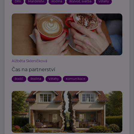
Děti
Manželství
Rodina
Rozvod, svatba
Vztahy
Alžběta Skleničková
Čas na partnerství
Rodič
Rodina
Vztahy
Komunikace