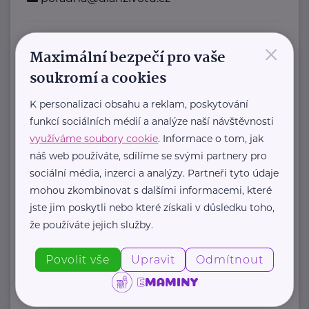
×
Bronzový partner
Maximální bezpečí pro vaše
Rodinná síť
soukromí a cookies
Klimentská 1246/1
Praha 1
K personalizaci obsahu a reklam, poskytování
funkcí sociálních médií a analýze naší návštěvnosti
Průvodce světem náhradní rodinné
využíváme soubory cookie
. Informace o tom, jak
péče v ČR
náš web používáte, sdílíme se svými partnery pro
Portál Rodinná síť je přední
sociální média, inzerci a analýzy. Partneři tyto údaje
informační platforma zaměřená ...
mohou zkombinovat s dalšími informacemi, které
jste jim poskytli nebo které získali v důsledku toho,
https://rodinnasit.cz/
že používáte jejich služby.
info@rodinnasit.cz
Povolit vše
Upravit
Odmítnout
Tereza Derkačová
Krkonošská 153
Vrchlabí