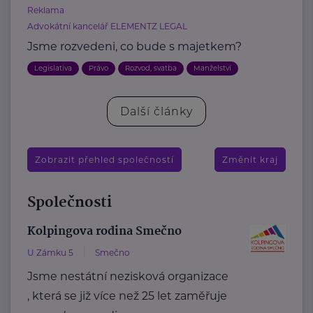
Reklama
Advokátní kancelář ELEMENTZ LEGAL
Jsme rozvedeni, co bude s majetkem?
Legislativa
Právo
Rozvod, svatba
Manželství
Další články
Zobrazit přehled společností
Změnit kraj
Společnosti
Kolpingova rodina Smečno
U Zámku 5
Smečno
Jsme nestátní nezisková organizace
, která se již více než 25 let zaměřuje