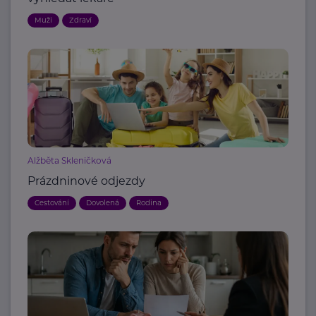
Muži
Zdraví
Alžběta Skleničková
Prázdninové odjezdy
Cestování
Dovolená
Rodina