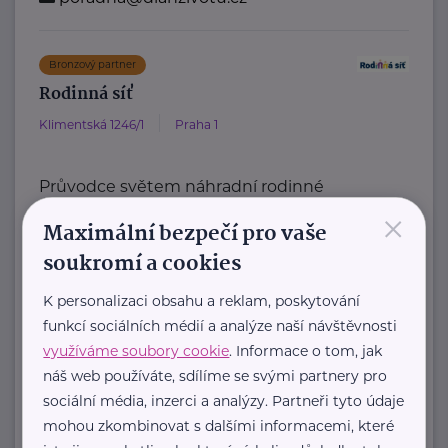
Bronzový partner
Rodinná síť
Klimentská 1246/1
Praha 1
Průvodce světem náhradní rodinné
×
péče v ČR
Maximální bezpečí pro vaše
Portál Rodinná síť je přední
soukromí a cookies
informační platforma zaměřená ...
K personalizaci obsahu a reklam, poskytování
https://rodinnasit.cz/
funkcí sociálních médií a analýze naší návštěvnosti
info@rodinnasit.cz
využíváme soubory cookie
. Informace o tom, jak
náš web používáte, sdílíme se svými partnery pro
Tereza Derkačová
sociální média, inzerci a analýzy. Partneři tyto údaje
mohou zkombinovat s dalšími informacemi, které
Krkonošská 153
Vrchlabí