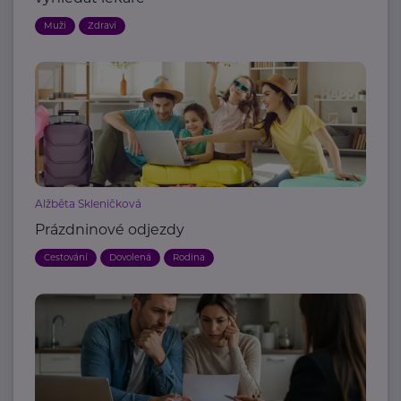
Muži
Zdraví
Alžběta Skleničková
Prázdninové odjezdy
Cestování
Dovolená
Rodina