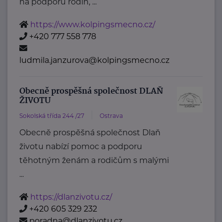
na podporu rodin, ...
https://www.kolpingsmecno.cz/
+420 777 558 778
ludmila.janzurova@kolpingsmecno.cz
Obecně prospěšná společnost DLAŇ
ŽIVOTU
Sokolská třída 244 /27
Ostrava
Obecně prospěšná společnost Dlaň
životu nabízí pomoc a podporu
těhotným ženám a rodičům s malými
...
https://dlanzivotu.cz/
+420 605 329 232
poradna@dlanzivotu.cz