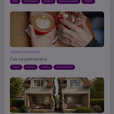
Děti
Manželství
Rodina
Rozvod, svatba
Vztahy
Alžběta Skleničková
Čas na partnerství
Rodič
Rodina
Vztahy
Komunikace