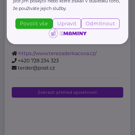
jste jim poskytli nebo které získali v důsledku toho,
že používáte jejich služby.
"Věřím, že ti, kteří pomáhají,
si zaslouží podporu a prostor pro
Povolit vše
Upravit
Odmítnout
vlastní růst."
Jsem lidská koučka zaměřená na ...
https://www.terezaderkacova.cz/
+420 728 234 323
terder@post.cz
Zobrazit přehled společností