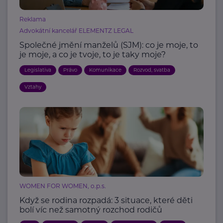
Reklama
Advokátní kancelář ELEMENTZ LEGAL
Společné jmění manželů (SJM): co je moje, to
je moje, a co je tvoje, to je taky moje?
Legislativa
Právo
Komunikace
Rozvod, svatba
Vztahy
WOMEN FOR WOMEN, o.p.s.
Když se rodina rozpadá: 3 situace, které děti
bolí víc než samotný rozchod rodičů