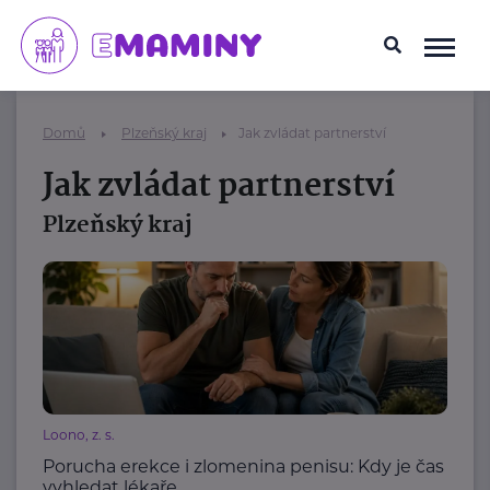
Domů
Plzeňský kraj
Jak zvládat partnerství
Jak zvládat partnerství
Plzeňský kraj
Loono, z. s.
Porucha erekce i zlomenina penisu: Kdy je čas
vyhledat lékaře