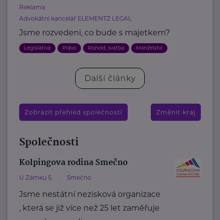
Reklama
Advokátní kancelář ELEMENTZ LEGAL
Jsme rozvedeni, co bude s majetkem?
Legislativa
Právo
Rozvod, svatba
Manželství
Další články
Zobrazit přehled společností
Změnit kraj
Společnosti
Kolpingova rodina Smečno
U Zámku 5
Smečno
Jsme nestátní nezisková organizace
, která se již více než 25 let zaměřuje