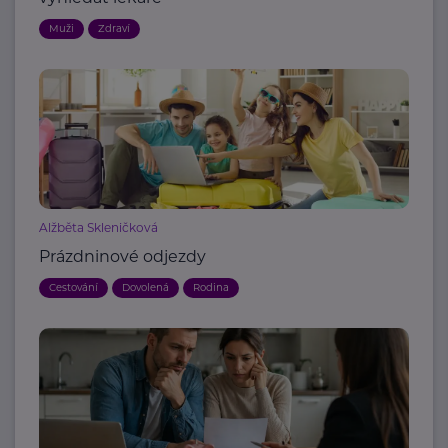
Muži
Zdraví
Alžběta Skleničková
Prázdninové odjezdy
Cestování
Dovolená
Rodina