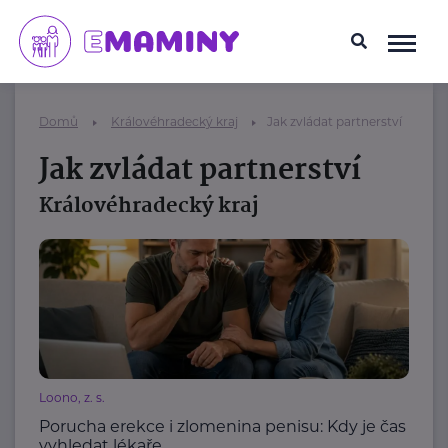
Domů
Královéhradecký kraj
Jak zvládat partnerství
Jak zvládat partnerství
Královéhradecký kraj
Loono, z. s.
Porucha erekce i zlomenina penisu: Kdy je čas
vyhledat lékaře