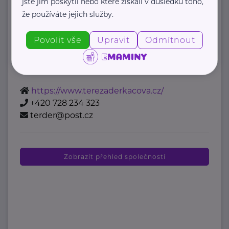
jste jim poskytli nebo které získali v důsledku toho,
že používáte jejich služby.
"Věřím, že ti, kteří pomáhají,
si zaslouží podporu a prostor pro
Povolit vše
Upravit
Odmítnout
vlastní růst."
Jsem lidská koučka zaměřená na ...
https://www.terezaderkacova.cz/
+420 728 234 323
terder@post.cz
Zobrazit přehled společností