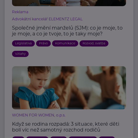
Reklama
Advokátní kancelář ELEMENTZ LEGAL
Společné jmění manželů (SJM): co je moje, to
je moje, a co je tvoje, to je taky moje?
Legislativa
Právo
Komunikace
Rozvod, svatba
Vztahy
WOMEN FOR WOMEN, o.p.s.
Když se rodina rozpadá: 3 situace, které děti
bolí víc než samotný rozchod rodičů