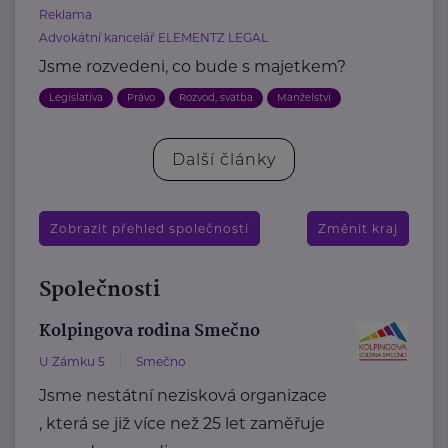
Reklama
Advokátní kancelář ELEMENTZ LEGAL
Jsme rozvedeni, co bude s majetkem?
Legislativa
Právo
Rozvod, svatba
Manželství
Další články
Zobrazit přehled společností
Změnit kraj
Společnosti
Kolpingova rodina Smečno
U Zámku 5
Smečno
Jsme nestátní nezisková organizace
, která se již více než 25 let zaměřuje