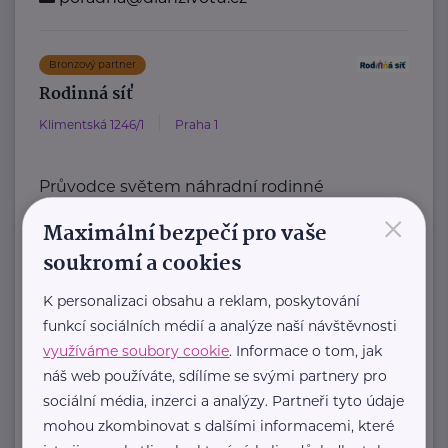
Bronzový partner
Rodinná síť
Klimentská 1246/1
Praha 1
Průvodce světem náhradní rodinné
×
péče v ČR
Maximální bezpečí pro vaše
Portál Rodinná síť je přední
soukromí a cookies
informační platforma zaměřená ...
K personalizaci obsahu a reklam, poskytování
https://rodinnasit.cz/
funkcí sociálních médií a analýze naší návštěvnosti
info@rodinnasit.cz
využíváme soubory cookie
. Informace o tom, jak
náš web používáte, sdílíme se svými partnery pro
Tereza Derkačová
sociální média, inzerci a analýzy. Partneři tyto údaje
mohou zkombinovat s dalšími informacemi, které
Krkonošská 153
Vrchlabí