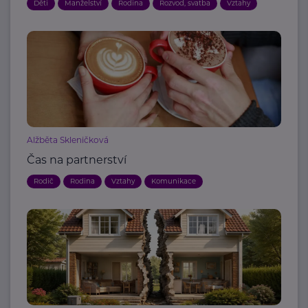
Děti
Manželství
Rodina
Rozvod, svatba
Vztahy
Alžběta Skleničková
Čas na partnerství
Rodič
Rodina
Vztahy
Komunikace