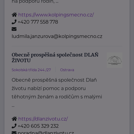
na podporu rodin, ...
https://www.kolpingsmecno.cz/
+420 777 558 778
ludmila.janzurova@kolpingsmecno.cz
Obecně prospěšná společnost DLAŇ
ŽIVOTU
Sokolská třída 244 /27
Ostrava
Obecně prospěšná společnost Dlaň
životu nabízí pomoc a podporu
těhotným ženám a rodičům s malými
...
https://dlanzivotu.cz/
+420 605 329 232
poradna@dlanzivotu.cz