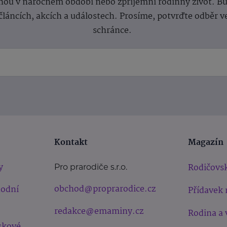
ou v náročném období nebo zpříjemní rodinný život. Buď
článcích, akcích a událostech. Prosíme, potvrďte odběr v
schránce.
Kontakt
Magazín
y
Rodičovsk
Pro prarodiče s.r.o.
obchod@proprarodice.cz
hodní
Přídavek 
redakce@emaminy.cz
Rodina a 
skové