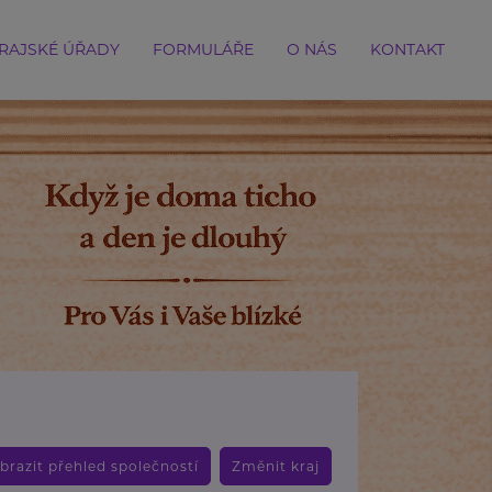
RAJSKÉ ÚŘADY
FORMULÁŘE
O NÁS
KONTAKT
brazit přehled společností
Změnit kraj