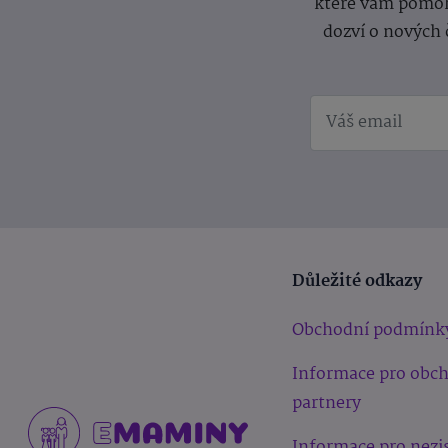
které vám pomoh
dozví o nových 
Důležité odkazy
Obchodní podmínk
Informace pro obc
partnery
Informace pro nezi