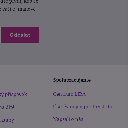
te první, kdo se
e vaší e-mailové
Odeslat
Spolupracujeme
Centrum LIRA
ý příspěvek
Úsměv nejen pro Kryštofa
na dítě
Napsali o nás
vztahy