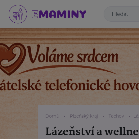
Domů
Plzeňský kraj
Tachov
Lá
Lázeňství a wellne