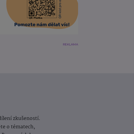
REKLAMA
dílení zkušeností.
ěte o tématech,