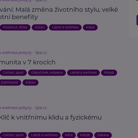
ání: Malá změna životního stylu, velké
otní benefity
Prevence, léčba
Zdraví
Lázně a wellness
Krása
 wellness pobyty - Spa.cz
imunita v 7 krocích
Cvičení, sport
Odpočinek, relaxace
Lázně a wellness
Pohyb
Zajímavost
Zdraví
 wellness pobyty - Spa.cz
Klíč k vnitřnímu klidu a fyzickému
Cvičení, sport
Lázně a wellness
Péče
Pohyb
Zábava