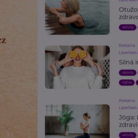
Otužov
zdrav
Aktivity
Reklama
Lázeňské a
Silná 
Aktivity
Výživa
Reklama
Lázeňské a
Jóga: 
zdraví
Aktivity