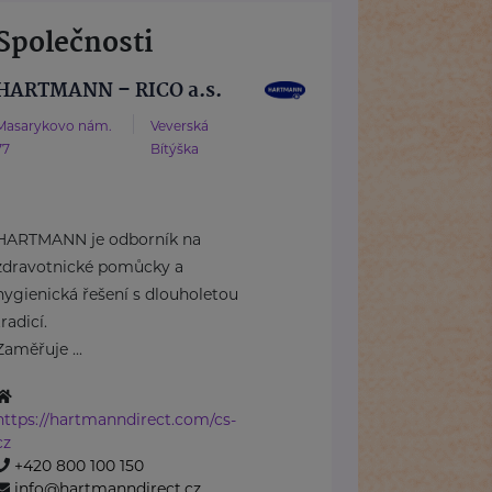
Společnosti
HARTMANN – RICO a.s.
Masarykovo nám.
Veverská
77
Bítýška
HARTMANN je odborník na
zdravotnické pomůcky a
hygienická řešení s dlouholetou
tradicí.
Zaměřuje ...
https://hartmanndirect.com/cs-
cz
+420 800 100 150
info@hartmanndirect.cz