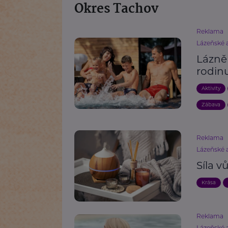
Okres Tachov
Reklama
Lázeňské a
Lázně 
rodin
Aktivity
Zábava
Reklama
Lázeňské a
Síla v
Krása
Reklama
Lázeňské a