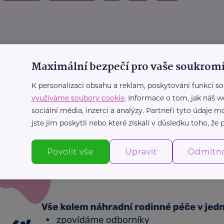
 wellness pobyty - Spa.cz
Maximální bezpečí pro vaše soukromí
 zbavit stresu a načerpat nové síly?
jte
K personalizaci obsahu a reklam, poskytování funkcí so
ellness
Péče
využíváme soubory cookie
Terapie
Pohyb
Zajímavost
. Informace o tom, jak náš w
Zdraví
sociální média, inzerci a analýzy. Partneři tyto údaje
jste jim poskytli nebo které získali v důsledku toho, že p
Další články
Povolit vše
Upravit
Odmítn