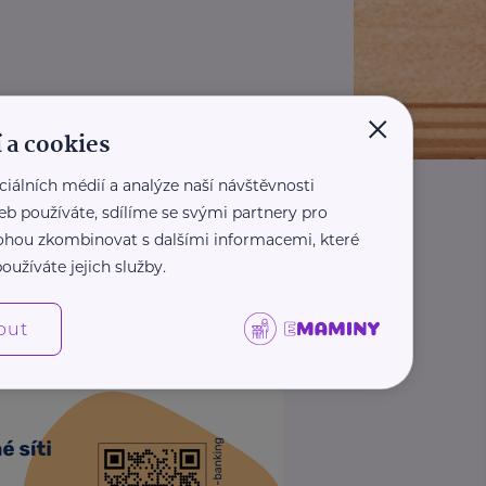
×
 a cookies
ciálních médií a analýze naší návštěvnosti
eb používáte, sdílíme se svými partnery pro
 mohou zkombinovat s dalšími informacemi, které
oužíváte jejich služby.
out