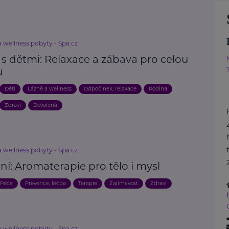
 wellness pobyty - Spa.cz
s dětmi: Relaxace a zábava pro celou
u
Děti
Lázně a wellness
Odpočinek, relaxace
Rodina
Zdraví
Dovolená
 wellness pobyty - Spa.cz
ůní: Aromaterapie pro tělo i mysl
Péče
Prevence, léčba
Terapie
Zajímavost
Zdraví
 wellness pobyty - Spa.cz