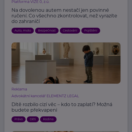
Platforma VIZE 0, z.ú.
Na dovolenou autem nestačí jen povinné
ručení. Co všechno zkontrolovat, než vyrazíte
do zahraničí
Auto, moto
Bezpečnost
Cestování
Pojištění
Reklama
Advokátní kancelář ELEMENTZ LEGAL
Dítě rozbilo cizí věc – kdo to zaplatí? Možná
budete překvapeni
Právo
Děti
Rodina