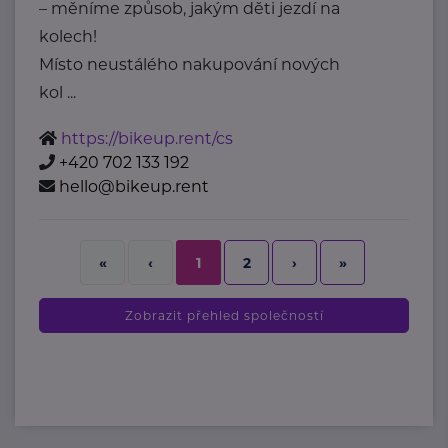
– měníme způsob, jakým děti jezdí na
kolech!
Místo neustálého nakupování nových
kol ...
https://bikeup.rent/cs
+420 702 133 192
hello@bikeup.rent
2
›
»
«
‹
1
Zobrazit přehled společností