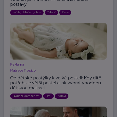
postavy
Móda, oblečení, obuv
Zdraví
Žena
Reklama
Matrace Tropico
Od dětské postýlky k velké posteli: Kdy dítě
potřebuje větší postel a jak vybrat vhodnou
dětskou matraci
Bydlení, domácnost
Děti
Zdraví