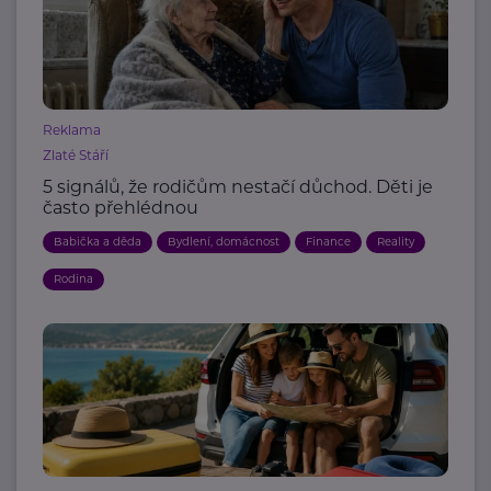
Reklama
Zlaté Stáří
5 signálů, že rodičům nestačí důchod. Děti je
často přehlédnou
Babička a děda
Bydlení, domácnost
Finance
Reality
Rodina