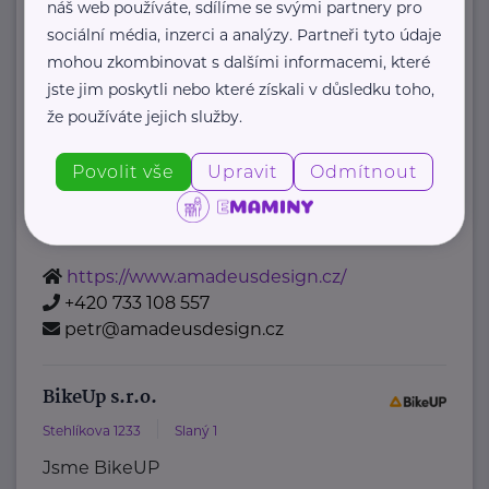
náš web používáte, sdílíme se svými partnery pro
AMADEUS Design s.r.o.
sociální média, inzerci a analýzy. Partneři tyto údaje
mohou zkombinovat s dalšími informacemi, které
Bítovská 7
Praha 4
jste jim poskytli nebo které získali v důsledku toho,
AMADEUS Design s.r.o. je
že používáte jejich služby.
specializované vizuální studio, které
se věnuje komplexnímu grafickému
Povolit vše
Upravit
Odmítnout
designu, fotorealistickým 3D
vizualizacím, ...
https://www.amadeusdesign.cz/
+420 733 108 557
petr@amadeusdesign.cz
BikeUp s.r.o.
Stehlíkova 1233
Slaný 1
Jsme BikeUP