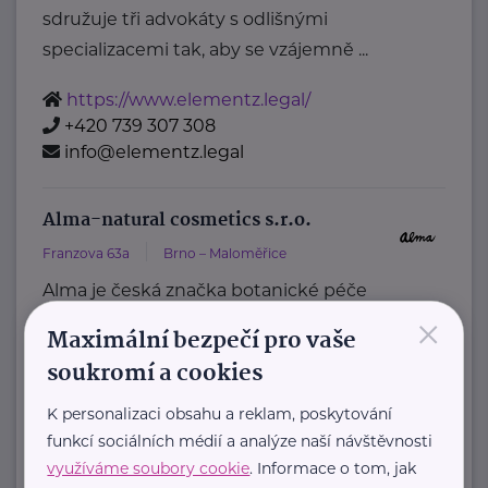
sdružuje tři advokáty s odlišnými
specializacemi tak, aby se vzájemně ...
https://www.elementz.legal/
+420 739 307 308
info@elementz.legal
Alma-natural cosmetics s.r.o.
Franzova 63a
Brno – Maloměřice
Alma je česká značka botanické péče
×
o pleť, která nabízí prémiovou
Maximální bezpečí pro vaše
přírodní kosmetiku založenou na ...
soukromí a cookies
https://alma.cz/
K personalizaci obsahu a reklam, poskytování
+420 777 044 199
funkcí sociálních médií a analýze naší návštěvnosti
info@alma.cz
využíváme soubory cookie
. Informace o tom, jak