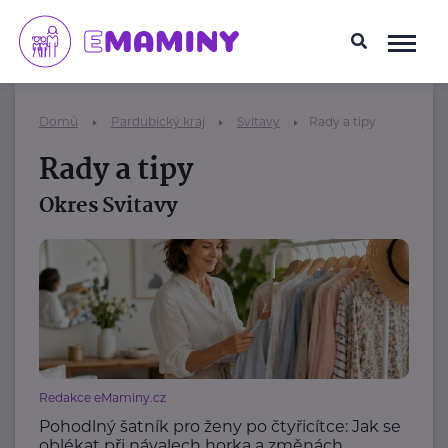
Domů
Pardubický kraj
Svitavy
Rady a tipy
Rady a tipy
Okres Svitavy
Redakce eMaminy.cz
Pohodlný šatník pro ženy po čtyřicítce: Jak se
oblékat při návalech horka a změnách