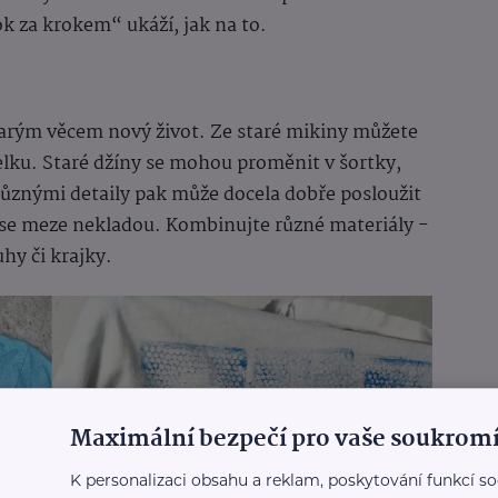
 za krokem“ ukáží, jak na to.
arým věcem nový život. Ze staré mikiny můžete
elku. Staré džíny se mohou proměnit v šortky,
různými detaily pak může docela dobře posloužit
 se meze nekladou. Kombinujte různé materiály -
uhy či krajky.
Maximální bezpečí pro vaše soukromí
K personalizaci obsahu a reklam, poskytování funkcí so