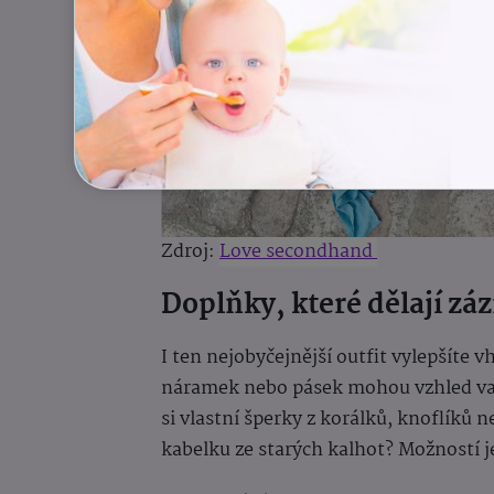
Zdroj:
Love secondhand
Doplňky, které dělají zá
I ten nejobyčejnější outfit vylepšíte
náramek nebo pásek mohou vzhled vaše
si vlastní šperky z korálků, knoflíků n
kabelku ze starých kalhot? Možností