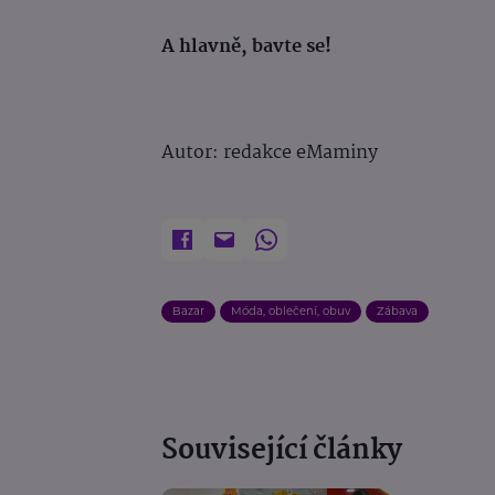
A hlavně, bavte se!
Autor: redakce eMaminy
Bazar
Móda, oblečení, obuv
Zábava
Související články