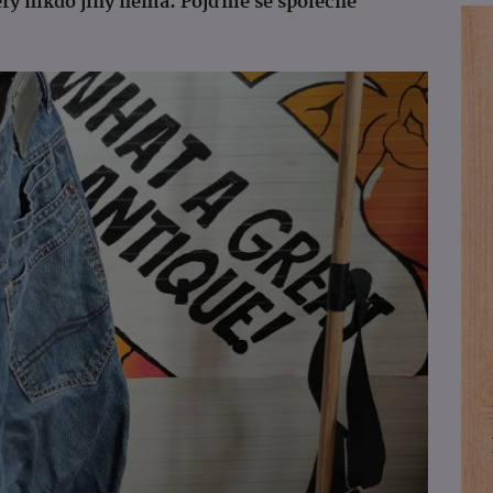
erý nikdo jiný nemá. Pojďme se společně