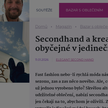
SOUTĚŽE
BAZAR S OBLEČENÍM
Domů
Magazín
Bazar s obleč
Secondhand a krea
obyčejné v jedine
11.01.2026
ELEGANT SECOND HAND
Fast fashion nebo-li rychlá móda ná
sezonu, zas a zas něco nového. Ale, 
už jednou vyrobeno bylo? Skvělou alte
udržitelné oblečení, nabízí secondh
jen čekají na to, abychom je oživili