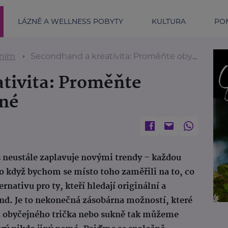
LÁZNĚ A WELLNESS POBYTY
KULTURA
POM
ením
Secondhand a kreativita: Proměňte obyčejné v jedinečné
tivita: Proměňte
čné
s neustále zaplavuje novými trendy – každou
co když bychom se místo toho zaměřili na to, co
rnativu pro ty, kteří hledají originální a
and. Je to nekonečná zásobárna možností, které
. Z obyčejného trička nebo sukně tak můžeme