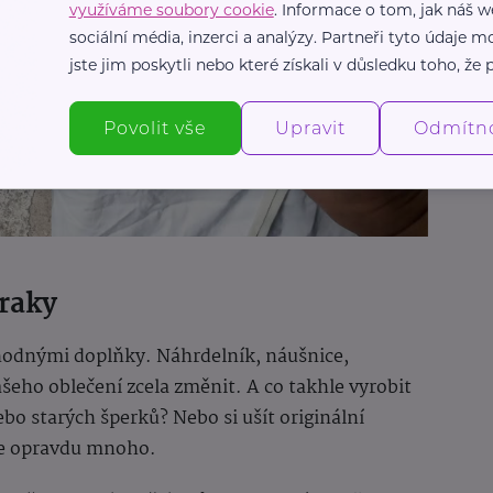
využíváme soubory cookie
. Informace o tom, jak náš w
sociální média, inzerci a analýzy. Partneři tyto údaje
jste jim poskytli nebo které získali v důsledku toho, že p
Povolit vše
Upravit
Odmítn
zraky
 vhodnými doplňky. Náhrdelník, náušnice,
ho oblečení zcela změnit. A co takhle vyrobit
ebo starých šperků? Nebo si ušít originální
 je opravdu mnoho.