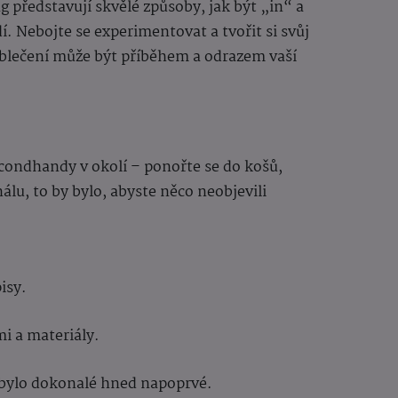
g představují skvělé způsoby, jak být „in“ a
. Nebojte se experimentovat a tvořit si svůj
oblečení může být příběhem a odrazem vaší
econdhandy v okolí – ponořte se do košů,
álu, to by bylo, abyste něco neobjevili
isy.
i a materiály.
e bylo dokonalé hned napoprvé.