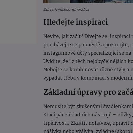
Zdroj: lovesecondhand.cz
Hledejte inspiraci
Nevíte, jak začít? Dívejte se, inspirac
procházejte se po městě a pozorujte, c
instagramové účty specializující se na 
Uvidíte, že i z těch nejobyčejnějších 
Nebojte se kombinovat různé styly a 
vypadat třeba v kombinaci s modern
Základní úpravy pro zač
Nemusíte být zkušenými švadlenkami, a
Stačí pár základních nástrojů – nůžky,
trpělivosti. Zkrátit nohavice, upravit 
nášivka nebo výšivka, zvládne (skoro)