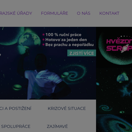
RAJSKÉ ÚŘADY
FORMULÁŘE
O NÁS
KONTAKT
I A POSTIŽENÍ
KRIZOVÉ SITUACE
SPOLUPRÁCE
ZAJÍMAVÉ