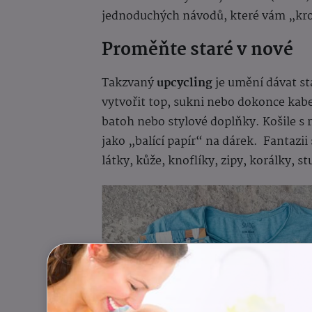
jednoduchých návodů, které vám „krok
Proměňte staré v nové
Takzvaný
upcycling
je umění dávat st
vytvořit top, sukni nebo dokonce kab
batoh nebo stylové doplňky. Košile s 
jako „balící papír“ na dárek.
Fantazii
látky, kůže, knoflíky, zipy, korálky, st