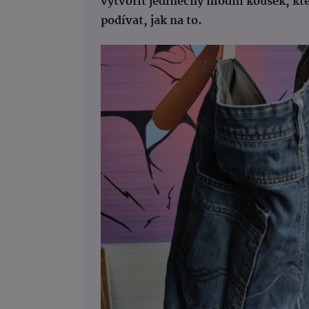
vytvořit jedinečný módní kousek, kt
podívat, jak na to.