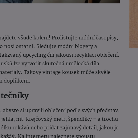
i najdete všude kolem! Prolistujte módní časopisy,
o nosí ostatní. Sledujte módní blogery a
takzvaný upcycling čili jakousi recyklaci oblečení.
kousků lze vytvořit skutečná umělecká díla.
materiály. Takový vintage kousek může skvěle
ím doplňkem.
átečníky
byste si upravili oblečení podle svých představ.
 jehla, nit, krejčovský metr, špendlíky – a trochu
délku rukávů nebo přidat zajímavý detail, jakou je
 každý. Na internetu naleznete spoustu