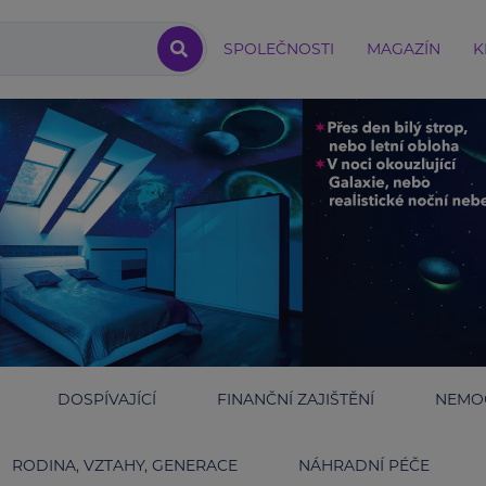
SPOLEČNOSTI
MAGAZÍN
K
DOSPÍVAJÍCÍ
FINANČNÍ ZAJIŠTĚNÍ
NEMOC
RODINA, VZTAHY, GENERACE
NÁHRADNÍ PÉČE