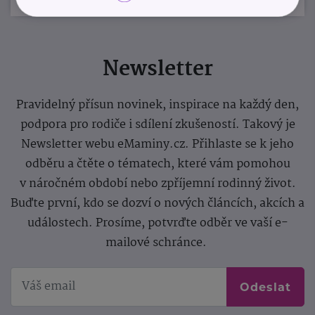
Newsletter
Pravidelný přísun novinek, inspirace na každý den,
podpora pro rodiče i sdílení zkušeností. Takový je
Newsletter webu eMaminy.cz. Přihlaste se k jeho
odběru a čtěte o tématech, které vám pomohou
v náročném období nebo zpříjemní rodinný život.
Buďte první, kdo se dozví o nových článcích, akcích a
událostech. Prosíme, potvrďte odběr ve vaší e-
mailové schránce.
Odeslat