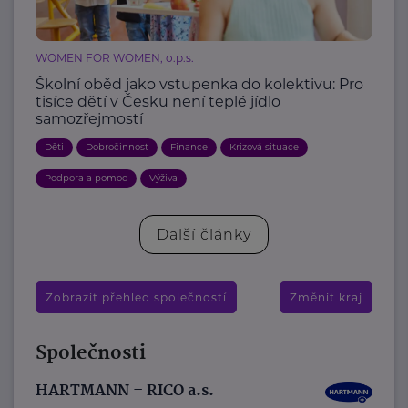
WOMEN FOR WOMEN, o.p.s.
Školní oběd jako vstupenka do kolektivu: Pro
tisíce dětí v Česku není teplé jídlo
samozřejmostí
Děti
Dobročinnost
Finance
Krizová situace
Podpora a pomoc
Výživa
Další články
Zobrazit přehled společností
Změnit kraj
Společnosti
HARTMANN – RICO a.s.