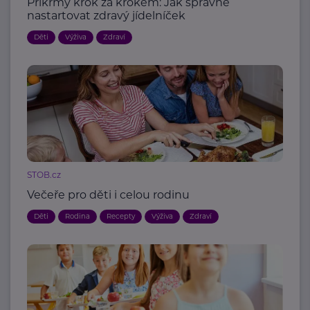
Příkrmy krok za krokem: Jak správně
nastartovat zdravý jídelníček
Děti
Výživa
Zdraví
STOB.cz
Večeře pro děti i celou rodinu
Děti
Rodina
Recepty
Výživa
Zdraví