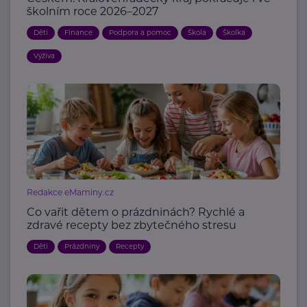
školním roce 2026–2027
Děti
Finance
Podpora a pomoc
Škola
Školka
Výživa
Redakce eMaminy.cz
Co vařit dětem o prázdninách? Rychlé a
zdravé recepty bez zbytečného stresu
Děti
Prázdniny
Recepty