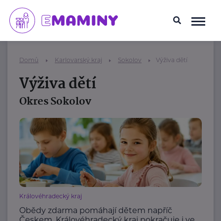
Domů
Karlovarský kraj
Sokolov
Výživa dětí
Výživa dětí
Okres Sokolov
Královéhradecký kraj
Obědy zdarma pomáhají dětem napříč
Českem. Královéhradecký kraj pokračuje i ve