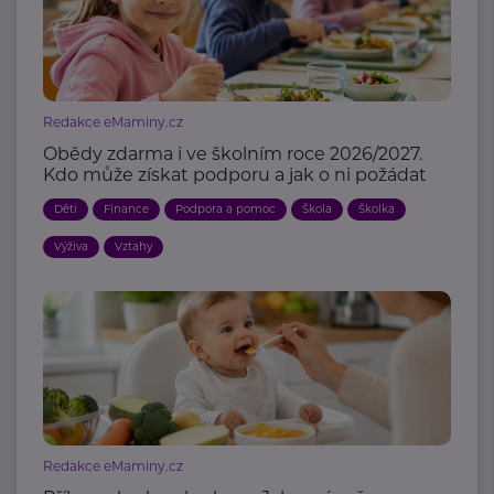
Redakce eMaminy.cz
Obědy zdarma i ve školním roce 2026/2027.
Kdo může získat podporu a jak o ni požádat
Děti
Finance
Podpora a pomoc
Škola
Školka
Výživa
Vztahy
Redakce eMaminy.cz