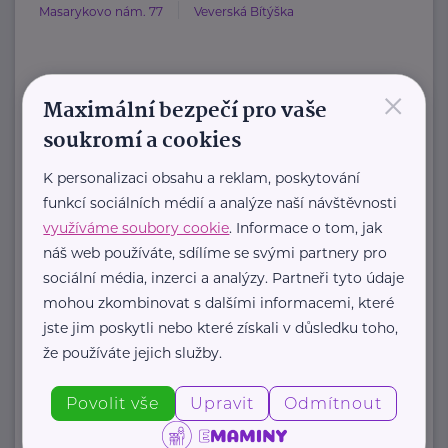
Masarykovo nám. 77
Veverská Bítýška
×
HARTMANN je odborník na
Maximální bezpečí pro vaše
zdravotnické pomůcky a hygienická
soukromí a cookies
řešení s dlouholetou tradicí.
K personalizaci obsahu a reklam, poskytování
Zaměřuje ...
funkcí sociálních médií a analýze naší návštěvnosti
využíváme soubory cookie
. Informace o tom, jak
https://hartmanndirect.com/cs-cz
náš web používáte, sdílíme se svými partnery pro
+420 800 100 150
sociální média, inzerci a analýzy. Partneři tyto údaje
info@hartmanndirect.cz
mohou zkombinovat s dalšími informacemi, které
jste jim poskytli nebo které získali v důsledku toho,
že používáte jejich služby.
Zobrazit přehled společností
Povolit vše
Upravit
Odmítnout