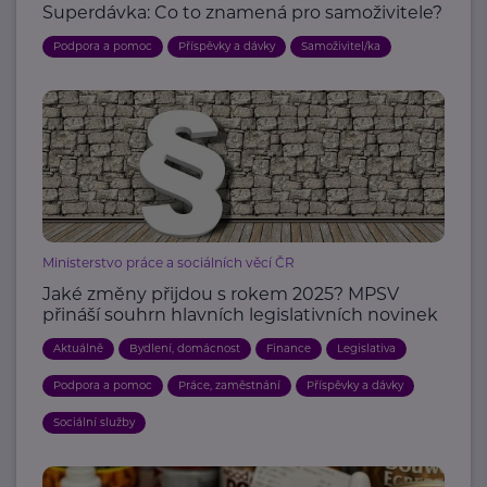
Superdávka: Co to znamená pro samoživitele?
Podpora a pomoc
Příspěvky a dávky
Samoživitel/ka
Ministerstvo práce a sociálních věcí ČR
Jaké změny přijdou s rokem 2025? MPSV
přináší souhrn hlavních legislativních novinek
Aktuálně
Bydlení, domácnost
Finance
Legislativa
Podpora a pomoc
Práce, zaměstnání
Příspěvky a dávky
Sociální služby