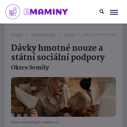
Domů
Liberecký kraj
Semily
Dávky hmotné nouze a stá
Dávky hmotné nouze a
státní sociální podpory
Okres Semily
Klub svobodných matek z.s.