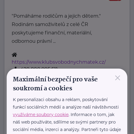
"Pomáháme rodičům a jejich dětem."
Rodinám samoživitelů z celé ČR
poskytujeme finanční, materiální,
odbornou právní ...
https://www.klubsvobodnychmatek.cz/
+420 800 995 511
×
info@klubsvobodnychmatek.cz
Maximální bezpečí pro vaše
soukromí a cookies
Oděvní banka z.s.
K personalizaci obsahu a reklam, poskytování
Povltavská 5/74
Praha 7 – Troja
funkcí sociálních médií a analýze naší návštěvnosti
"Dáváme oblečení nový život,
využíváme soubory cookie
. Informace o tom, jak
náš web používáte, sdílíme se svými partnery pro
pomáháme potřebným."
sociální média, inzerci a analýzy. Partneři tyto údaje
Oděvní banka je charitativní