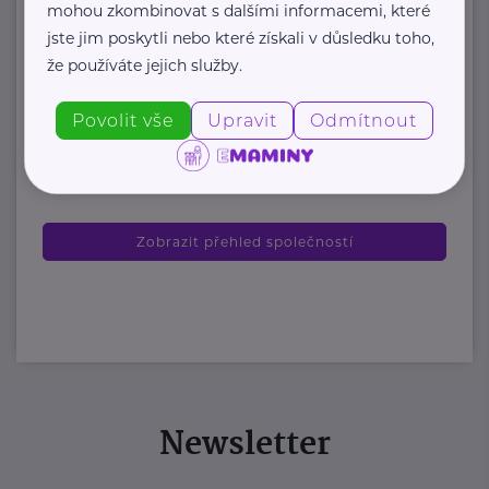
mohou zkombinovat s dalšími informacemi, které
organizace, která každoročně
jste jim poskytli nebo které získali v důsledku toho,
poskytuje více ...
že používáte jejich služby.
https://www.odevnibanka.cz/
Povolit vše
Upravit
Odmítnout
+420 702 019 159
info@odevnibanka.cz
Zobrazit přehled společností
Newsletter