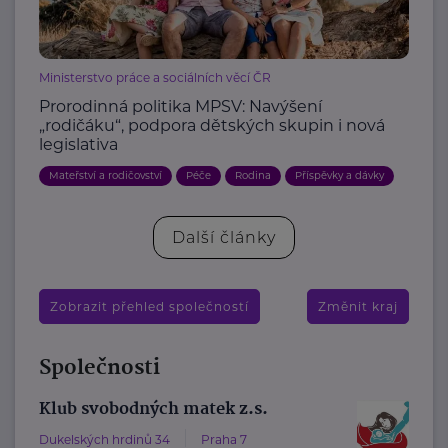
Ministerstvo práce a sociálních věcí ČR
Prorodinná politika MPSV: Navýšení
„rodičáku“, podpora dětských skupin i nová
legislativa
Mateřství a rodičovství
Péče
Rodina
Příspěvky a dávky
Další články
Zobrazit přehled společností
Změnit kraj
Společnosti
Klub svobodných matek z.s.
Dukelských hrdinů 34
Praha 7