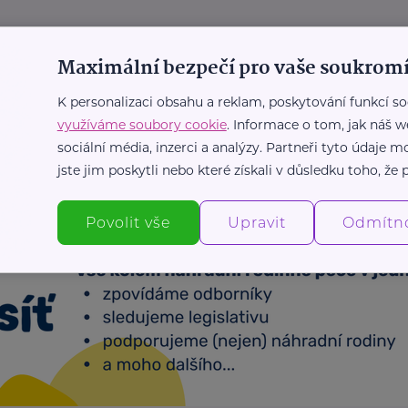
išťovna, a. s. - sídlo společnosti
Maximální bezpečí pro vaše soukromí
ění storna táborů: Ochrana před
anými událostmi
K personalizaci obsahu a reklam, poskytování funkcí so
využíváme soubory cookie
. Informace o tom, jak náš w
ktivity
Cestování
Finance
Pojištění
sociální média, inzerci a analýzy. Partneři tyto údaje
jste jim poskytli nebo které získali v důsledku toho, že p
Povolit vše
Upravit
Odmítn