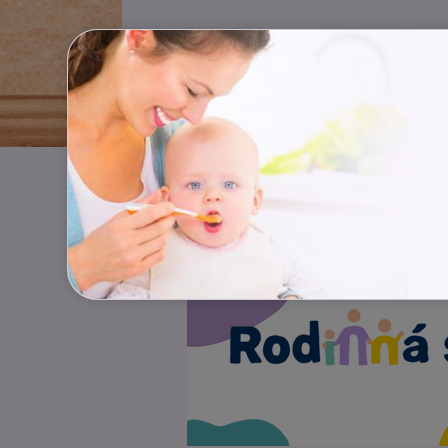
Reklama
Allianz poj
Pojišt
neček
Děti
A