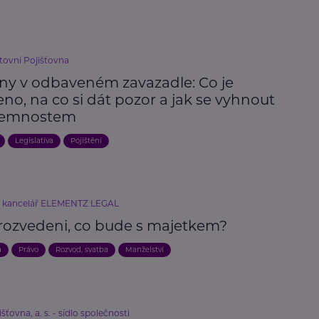
ovní Pojišťovna
iny v odbaveném zavazadle: Co je
no, na co si dát pozor a jak se vyhnout
jemnostem
Legislativa
Pojištění
í kancelář ELEMENTZ LEGAL
rozvedeni, co bude s majetkem?
a
Právo
Rozvod, svatba
Manželství
išťovna, a. s. - sídlo společnosti