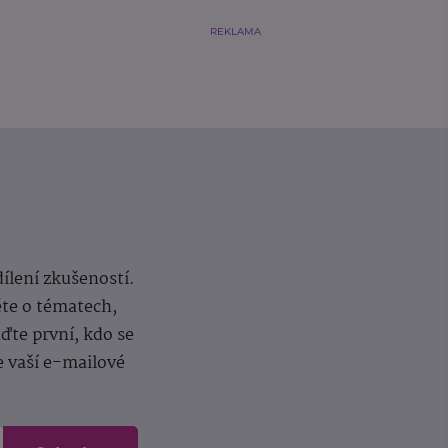
REKLAMA
dílení zkušeností.
ěte o tématech,
te první, kdo se
e vaší e-mailové