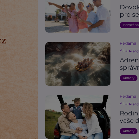
Dovole
pro se
Bezpečno
Reklama
Allianz poj
Adrena
správn
Aktivity
Reklama
Allianz poj
Rodin
vaše 
Aktivity