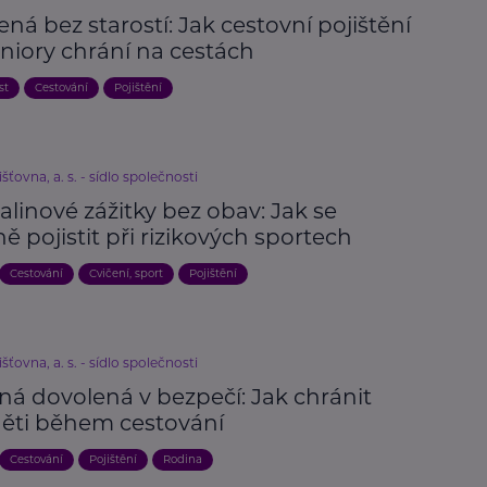
ná bez starostí: Jak cestovní pojištění
niory chrání na cestách
st
Cestování
Pojištění
išťovna, a. s. - sídlo společnosti
linové zážitky bez obav: Jak se
ě pojistit při rizikových sportech
Cestování
Cvičení, sport
Pojištění
išťovna, a. s. - sídlo společnosti
ná dovolená v bezpečí: Jak chránit
děti během cestování
Cestování
Pojištění
Rodina