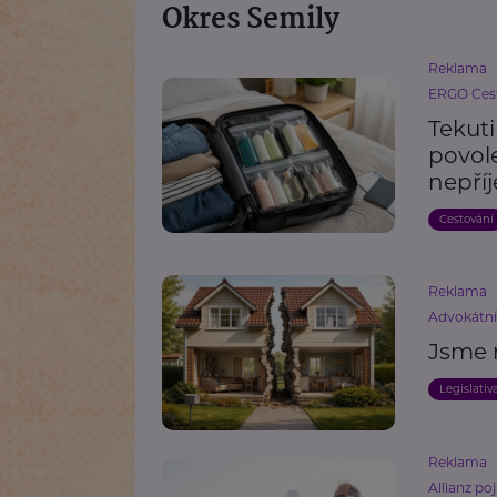
Okres Semily
Reklama
ERGO Cest
Tekut
povole
nepří
Cestování
Reklama
Advokátn
Jsme 
Legislativ
Reklama
Allianz poj