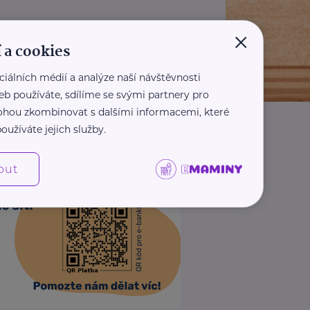
×
 a cookies
ciálních médií a analýze naší návštěvnosti
eb používáte, sdílíme se svými partnery pro
 mohou zkombinovat s dalšími informacemi, které
oužíváte jejich služby.
out