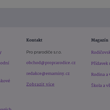
Kontakt
Magazín
y
Rodičovsk
Pro prarodiče s.r.o.
obchod@proprarodice.cz
hodní
Přídavek 
redakce@emaminy.cz
Rodina a 
skové
Zobrazit více
Škola a v
bových