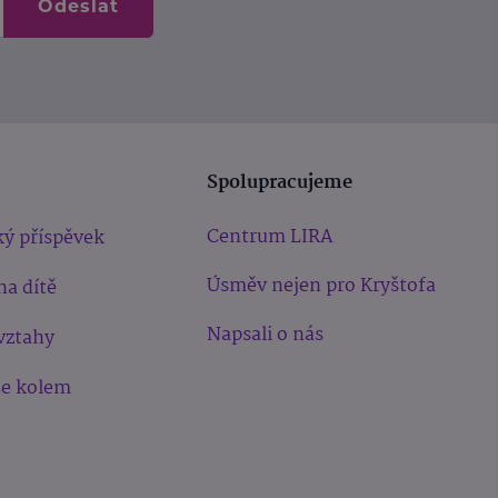
Odeslat
Spolupracujeme
Centrum LIRA
ý příspěvek
Úsměv nejen pro Kryštofa
na dítě
Napsali o nás
vztahy
še kolem