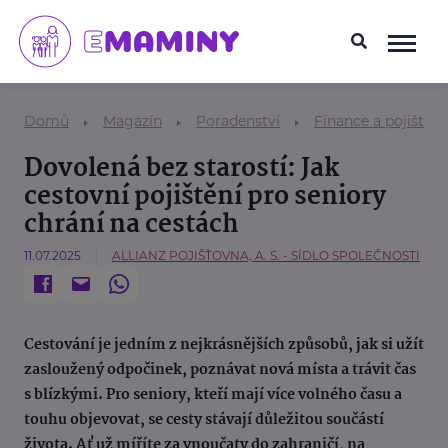
Domů
Magazín
Poradenství
Finance a pojištění
Dovolená bez starostí: Jak
cestovní pojištění pro seniory
chrání na cestách
11.07.2025
ALLIANZ POJIŠŤOVNA, A. S. - SÍDLO SPOLEČNOSTI
Cestování je jedním z nejkrásnějších způsobů, jak si užít
zasloužený odpočinek, poznávat nová místa a trávit čas
s blízkými. Pro seniory, kteří mají více volného času a
touhu objevovat, se cesty stávají důležitou součástí
života. Ať už míříte za vnoučaty do zahraničí, na