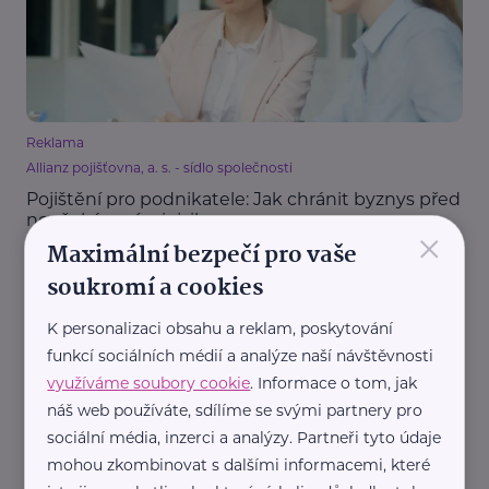
Reklama
Allianz pojišťovna, a. s. - sídlo společnosti
Pojištění pro podnikatele: Jak chránit byznys před
neočekávanými riziky
×
Maximální bezpečí pro vaše
Pojištění
Podpora a pomoc
Práce, zaměstnání
soukromí a cookies
K personalizaci obsahu a reklam, poskytování
funkcí sociálních médií a analýze naší návštěvnosti
využíváme soubory cookie
. Informace o tom, jak
náš web používáte, sdílíme se svými partnery pro
sociální média, inzerci a analýzy. Partneři tyto údaje
mohou zkombinovat s dalšími informacemi, které
Reklama