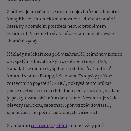
S přibývajícím věkem se mohou objevit různé zdravotní
komplikace, chronická onemocnění i drobná zranění,
která by v domácím prostředí nebylo problémem
zvládnout. V cizině to však může znamenat obrovské
finanční výdaje.
Náklady na lékařskou péči v zahraničí, zejména v zemích
s vyspělým zdravotnickým systémem (např. USA,
Kanada), se mohou vyšplhat do statisíců až milionů
korun. I v rámci Evropy, kde máme Evropský průkaz
zdravotního pojištění (EHIC), pokrývá tento průkaz
pouze nezbytnou a neodkladnou péči v rozsahu, v jakém
je poskytována občanům dané země. Nezahrnuje však
převozy sanitkou, repatriaci (převoz zpět do vlasti),
spoluúčast, ani péči v soukromých zařízeních.
Standardní
cestovní pojištění
nemusí vždy plně