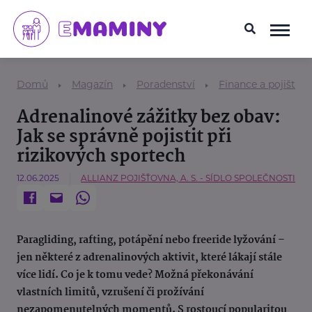
Domů
Magazín
Poradenství
Finance a pojištění
Adrenalinové zážitky bez obav:
Jak se správně pojistit při
rizikových sportech
12.06.2025
ALLIANZ POJIŠŤOVNA, A. S. - SÍDLO SPOLEČNOSTI
Paragliding, rafting, potápění nebo freeride lyžování –
jen některé z adrenalinových aktivit, které lákají stále
více lidí. Co je k tomu vede? Možná překonávání
vlastních limitů, vzrušení či prožívání
nezapomenutelných momentů. S rostoucí popularitou