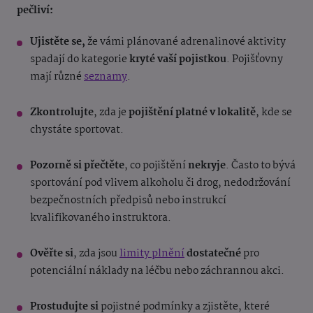
pečliví:
Ujistěte se,
že vámi plánované adrenalinové aktivity
spadají do kategorie
kryté vaší pojistkou
. Pojišťovny
mají různé
seznamy
.
Zkontrolujte
, zda je
pojištění platné v lokalitě
, kde se
chystáte sportovat.
Pozorně si přečtěte
, co pojištění
nekryje
. Často to bývá
sportování pod vlivem alkoholu či drog, nedodržování
bezpečnostních předpisů nebo instrukcí
kvalifikovaného instruktora.
Ověřte si
, zda jsou
limity plnění
dostatečné
pro
potenciální náklady na léčbu nebo záchrannou akci.
Prostudujte si
pojistné podmínky a zjistěte, které