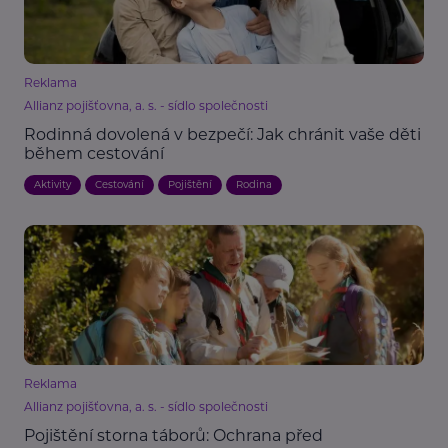
Reklama
Allianz pojišťovna, a. s. - sídlo společnosti
Rodinná dovolená v bezpečí: Jak chránit vaše děti
během cestování
Aktivity
Cestování
Pojištění
Rodina
Reklama
Allianz pojišťovna, a. s. - sídlo společnosti
Pojištění storna táborů: Ochrana před