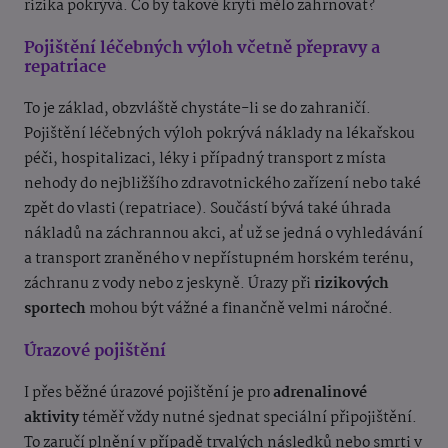
rizika pokrývá. Co by takové krytí mělo zahrnovat?
Pojištění léčebných výloh včetně přepravy a
repatriace
To je základ, obzvláště chystáte-li se do zahraničí.
Pojištění léčebných výloh pokrývá náklady na lékařskou
péči, hospitalizaci, léky i případný transport z místa
nehody do nejbližšího zdravotnického zařízení nebo také
zpět do vlasti (repatriace). Součástí bývá také úhrada
nákladů na záchrannou akci, ať už se jedná o vyhledávání
a transport zraněného v nepřístupném horském terénu,
záchranu z vody nebo z jeskyně. Úrazy při
rizikových
sportech
mohou být vážné a finančně velmi náročné.
Úrazové pojištění
I přes běžné úrazové pojištění je pro
adrenalinové
aktivity
téměř vždy nutné sjednat speciální připojištění.
To zaručí plnění v případě trvalých následků nebo smrti v