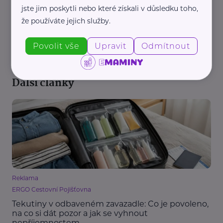
jste jim poskytli nebo které získali v důsledku toho,
že používáte jejich služby.
REKLAMA
Povolit vše
Upravit
Odmítnout
Další články
Reklama
ERGO Cestovní Pojišťovna
Tekutiny v odbaveném zavazadle: Co je povoleno,
na co si dát pozor a jak se vyhnout
nepříjemnostem