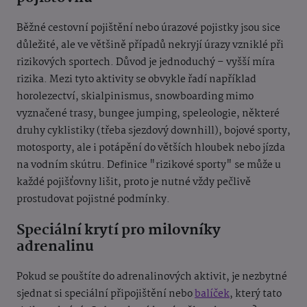
Běžné cestovní pojištění nebo úrazové pojistky jsou sice
důležité, ale ve většině případů nekryjí úrazy vzniklé při
rizikových sportech. Důvod je jednoduchý – vyšší míra
rizika. Mezi tyto aktivity se obvykle řadí například
horolezectví, skialpinismus, snowboarding mimo
vyznačené trasy, bungee jumping, speleologie, některé
druhy cyklistiky (třeba sjezdový downhill), bojové sporty,
motosporty, ale i potápění do větších hloubek nebo jízda
na vodním skútru. Definice "rizikové sporty" se může u
každé pojišťovny lišit, proto je nutné vždy pečlivě
prostudovat pojistné podmínky.
Speciální krytí pro milovníky
adrenalinu
Pokud se pouštíte do adrenalinových aktivit, je nezbytné
sjednat si speciální připojištění nebo
balíček
, který tato