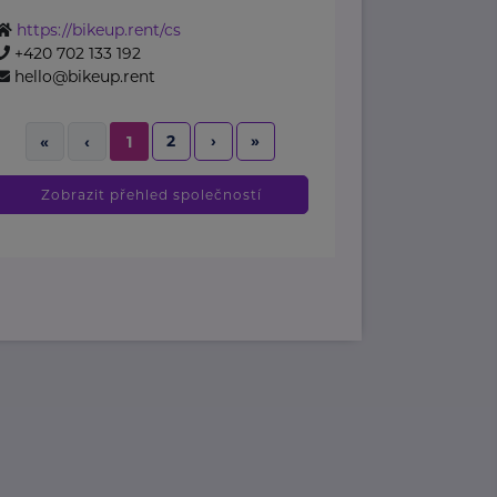
https://bikeup.rent/cs
+420 702 133 192
hello@bikeup.rent
2
›
»
«
‹
1
Zobrazit přehled společností