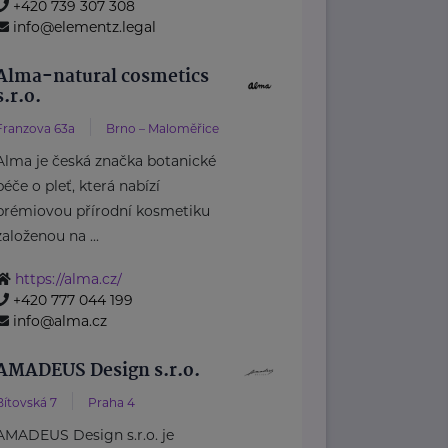
+420 739 307 308
info@elementz.legal
Alma-natural cosmetics
s.r.o.
Franzova 63a
Brno – Maloměřice
Alma je česká značka botanické
péče o pleť, která nabízí
prémiovou přírodní kosmetiku
založenou na ...
https://alma.cz/
+420 777 044 199
info@alma.cz
AMADEUS Design s.r.o.
Bítovská 7
Praha 4
AMADEUS Design s.r.o. je