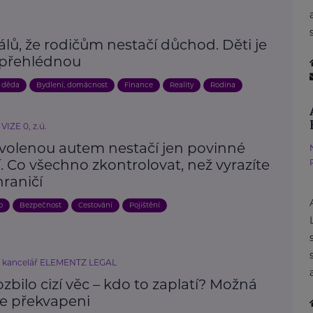
álů, že rodičům nestačí důchod. Děti je
 přehlédnou
 děda
Bydlení, domácnost
Finance
Reality
Rodina
VIZE 0, z.ú.
volenou autem nestačí jen povinné
. Co všechno zkontrolovat, než vyrazíte
raničí
o
Bezpečnost
Cestování
Pojištění
í kancelář ELEMENTZ LEGAL
ozbilo cizí věc – kdo to zaplatí? Možná
e překvapeni