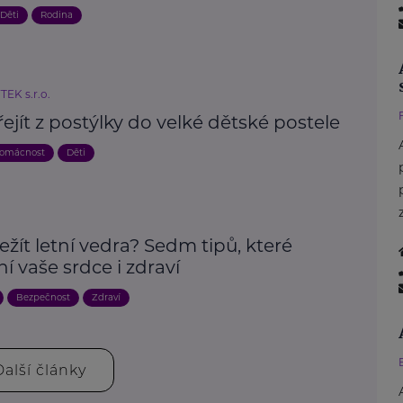
Děti
Rodina
EK s.r.o.
ejít z postýlky do velké dětské postele
domácnost
Děti
ežít letní vedra? Sedm tipů, které
í vaše srdce i zdraví
Bezpečnost
Zdraví
Další články