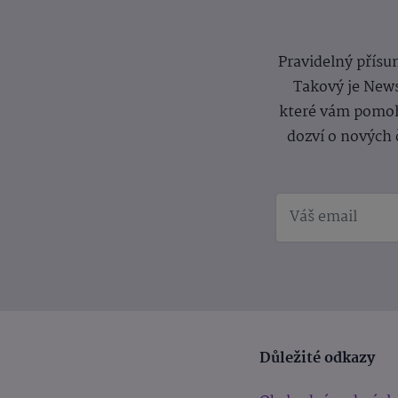
Pravidelný přísun
Takový je News
které vám pomoh
dozví o nových 
Důležité odkazy