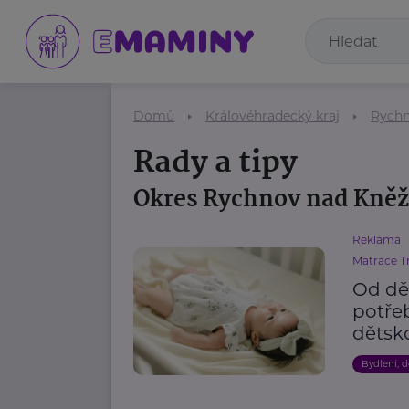
Domů
Královéhradecký kraj
Rychn
Rady a tipy
Okres Rychnov nad Kně
Reklama
Matrace T
Od dět
potřeb
dětsk
Bydlení, 