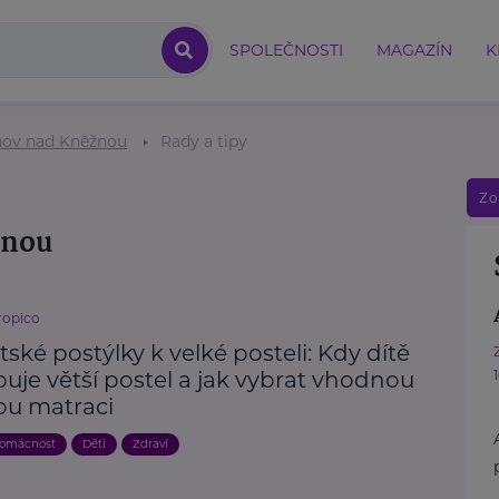
SPOLEČNOSTI
MAGAZÍN
K
ov nad Kněžnou
Rady a tipy
Zo
žnou
ropico
ské postýlky k velké posteli: Kdy dítě
uje větší postel a jak vybrat vhodnou
ou matraci
domácnost
Děti
Zdraví