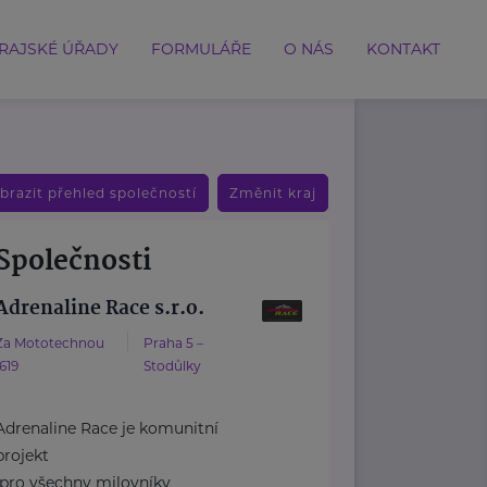
RAJSKÉ ÚŘADY
FORMULÁŘE
O NÁS
KONTAKT
brazit přehled společností
Změnit kraj
Společnosti
Adrenaline Race s.r.o.
Za Mototechnou
Praha 5 –
1619
Stodůlky
Adrenaline Race je komunitní
projekt
pro všechny milovníky