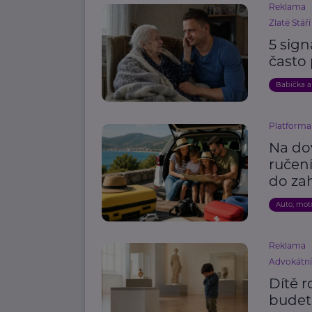
Reklama
Zlaté Stáří
5 sign
často
Babička a
Platforma 
Na do
ručení
do zah
Auto, mot
Reklama
Advokátn
Dítě r
budet