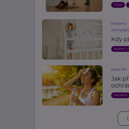
Právo
Reklama
AMI NÁBYT
Kdy př
Bydlení, 
MaVe PR
Jak př
ochrán
Aktuálně