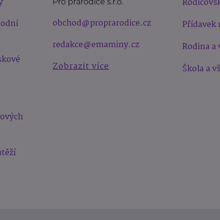
y
Rodičovsk
Pro prarodiče s.r.o.
obchod@proprarodice.cz
hodní
Přídavek 
redakce@emaminy.cz
Rodina a 
skové
Zobrazit více
Škola a v
bových
těží