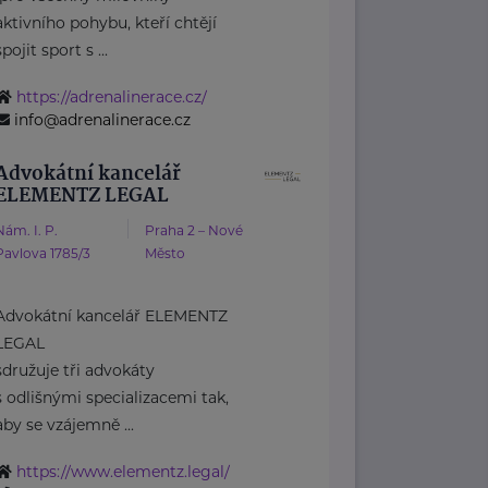
aktivního pohybu, kteří chtějí
spojit sport s ...
https://adrenalinerace.cz/
info@adrenalinerace.cz
Advokátní kancelář
ELEMENTZ LEGAL
Nám. I. P.
Praha 2 – Nové
Pavlova 1785/3
Město
Advokátní kancelář ELEMENTZ
LEGAL
sdružuje tři advokáty
s odlišnými specializacemi tak,
aby se vzájemně ...
https://www.elementz.legal/