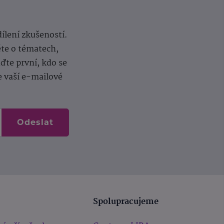
dílení zkušeností.
ěte o tématech,
te první, kdo se
e vaší e-mailové
Odeslat
Spolupracujeme