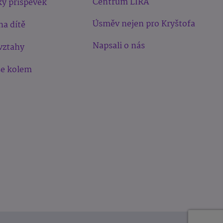
Centrum LIRA
ý příspěvek
Úsměv nejen pro Kryštofa
na dítě
Napsali o nás
vztahy
še kolem